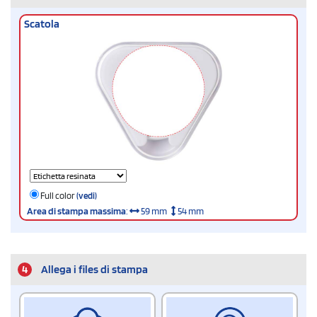
Scatola
Full color
(vedi)
Area di stampa massima
:
59 mm
54 mm
4
Allega i files di stampa