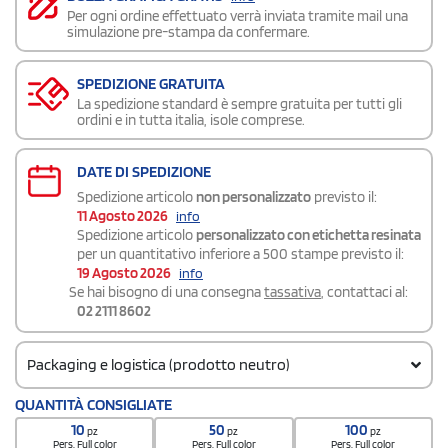
Per ogni ordine effettuato verrà inviata tramite mail una
simulazione pre-stampa da confermare.
SPEDIZIONE GRATUITA
La spedizione standard è sempre gratuita per tutti gli
ordini e in tutta italia, isole comprese.
DATE DI SPEDIZIONE
Spedizione articolo
non personalizzato
previsto il:
11 Agosto 2026
info
Spedizione articolo
personalizzato con etichetta resinata
per un quantitativo inferiore a 500 stampe previsto il:
19 Agosto 2026
info
Se hai bisogno di una consegna
tassativa
, contattaci al:
02 2111 8602
Packaging e logistica (prodotto neutro)
Codice doganale
QUANTITÀ CONSIGLIATE
8518300090000000000000
10
50
100
pz
pz
pz
Quantità per confezione
Pers. Full color
Pers. Full color
Pers. Full color