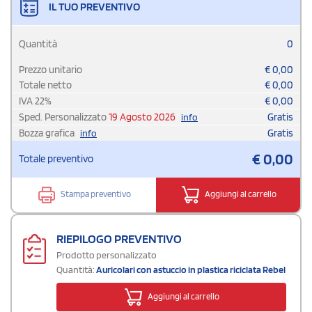
IL TUO PREVENTIVO
Quantità
0
Prezzo unitario
€
0,00
Totale netto
€
0,00
IVA
22
%
€
0,00
Sped. Personalizzato
19 Agosto 2026
Gratis
info
Bozza grafica
Gratis
info
€
0,00
Totale preventivo
Stampa preventivo
Aggiungi al carrello
RIEPILOGO PREVENTIVO
Prodotto personalizzato
Quantità:
Auricolari con astuccio in plastica riciclata Rebel
Aggiungi al carrello