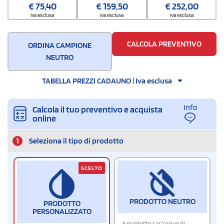
€
75,40
€
159,50
€
252,00
100 / Inner carton
iva esclusa
iva esclusa
iva esclusa
Quantità per scatola
400
CALCOLA PREVENTIVO
ORDINA CAMPIONE
NEUTRO
TABELLA PREZZI CADAUNO | Iva esclusa
Info
Calcola il tuo preventivo e acquista
online
1
Seleziona il tipo di prodotto
SCELTO
PRODOTTO NEUTRO
PRODOTTO
PERSONALIZZATO
Il prodotto sarà privo di