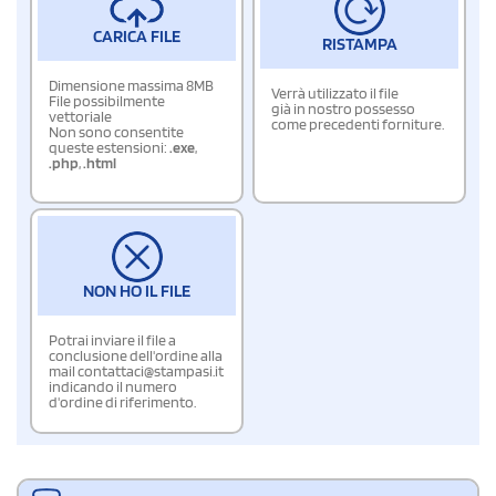
CARICA FILE
RISTAMPA
Dimensione massima 8MB
Verrà utilizzato il file
File possibilmente
già in nostro possesso
vettoriale
come precedenti forniture.
Non sono consentite
queste estensioni:
.exe
,
.php
,
.html
NON HO IL FILE
Potrai inviare il file a
conclusione dell'ordine alla
mail contattaci@stampasi.it
indicando il numero
d'ordine di riferimento.