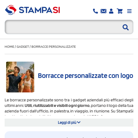
HOME
/
GADGET
/
BORRACCE PERSONALIZZATE
Borracce personalizzate con logo
Le borracce personalizzate sono tra i gadget aziendali più efficaci degli
ultimi anni.
Utili, riutilizzabili e visibili ogni giorno
, portano il logo della tua
azienda fuori dall'ufficio, in palestra, in viaggio, in riunione. Su StampaSi
trovi tantissimi modelli di borracce con logo,
tutti BPA-free.
Leggi di più
Il materiale è il primo criterio di scelta. Le borracce in
acciaio
personalizzate sono la scelta più richiesta: robuste, durevoli e con una
resa grafica eccellente con incisione laser o stampa digitale. Le borracce