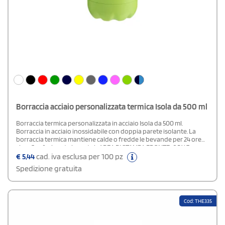
Borraccia acciaio personalizzata termica Isola da 500 ml
Borraccia termica personalizzata in acciaio Isola da 500 ml.
Borraccia in acciaio inossidabile con doppia parete isolante. La
borraccia termica mantiene calde o fredde le bevande per 24 ore
circa.Confezionata in scatolaAREA DI STAMPA FRONTE: 2,5 X 7
CMAREA DI STAMPA AVVOLGENTE: 16 X 8 CM
€
5,44
cad. iva esclusa per 100 pz
Spedizione gratuita
Cod: THE335