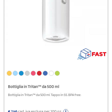
Bottiglia in Tritan™ da 500 ml
Bottiglia in Tritan™ da 500 ml. Tappo in SS. BPA free.
€
2,46
cad. iva esclusa per 100 pz