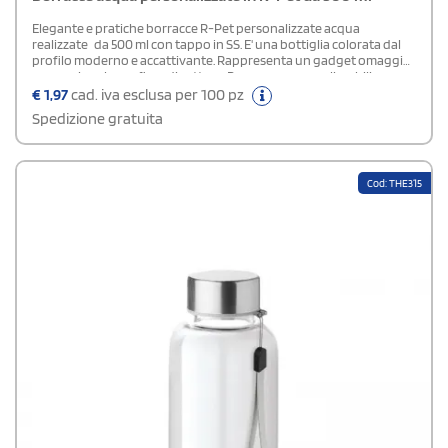
Elegante e pratiche borracce R-Pet personalizzate acqua
realizzate da 500 ml con tappo in SS. E' una bottiglia colorata dal
profilo moderno e accattivante. Rappresenta un gadget omaggio
promozionale per fiere di settore. Borracce personalizzabili o
neutri.
€
1,97
cad. iva esclusa per 100 pz
Spedizione gratuita
Cod: THE315