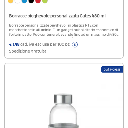
Borracce pieghevole personalizzata Gates 480 ml
Borracce personalizzate pieghevoli in plastica PTE con
moschettone in alluminio. E' un gadget pubblicitario economico di
forte impatto. Può contenere bevande fino ad un massimo di 480
ml. E' molto versatile: da portare con sé in ufficio o in palestra. E' un
regalo molto apprezzato durante manifestazioni
€
1,48
cad. iva esclusa per 100 pz
sportive. Borracce personalizzabili o neutri.Area di stampa 5 X 5 cm
Spedizione gratuita
Cod: MO9358