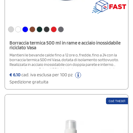
Borraccia termica 500 ml in rame e acciaio inossidabile
riciclato Vasa
Mantieni le bevande calde fino a 12 ore o, fredde, fino a 24 con la
borraccia termica 500 ml Vasa, dotata di isolamento sottovuoto.
Realizzata in acciaio inossidabile con doppia parete e interno
placcato in rame. Priva di BPA, è testata e approvata secondo la
legislazione tedesca sulla sicurezza alimentare (LFGB) e conforme
€
6,10
cad. iva esclusa per 100 pz
al regolamento REACH per il contenuto di ftalati. Viene fornita in
Spedizione gratuita
una confezione regalo realizzata con materiali responsabili e
sostenibili.
Cod: THE301