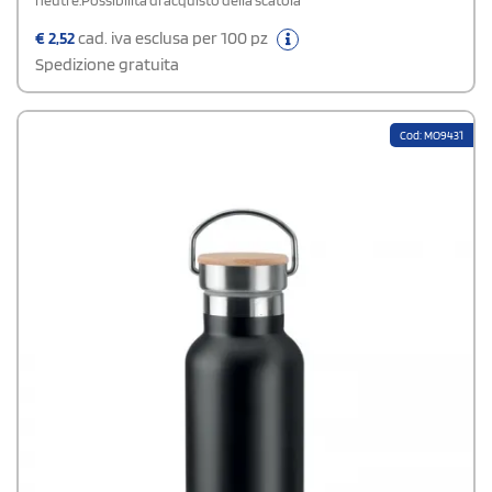
neutre.Possibilità di acquisto della scatola
€
2,52
cad. iva esclusa per 100 pz
Spedizione gratuita
Cod: MO9431