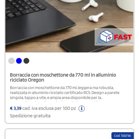
Borraccia con moschettone da 770 ml in alluminio
riciclato Oregon
Borraccia con moschettone da 770 ml, leggera ma robusta,
realizzata in alluminio riciclato certificato RCS. Design a parete
singola, tappo a vite, e ampia area disponibile per la
personalizzazione. Il moschettone incluso, non idoneo
all’arrampicata, permette di agganciarla facilmente allo zaino o alla
€
3,39
cad. iva esclusa per 100 pz
borsa. Il prodotto è privo di BPA, conforme alla normativa
Spedizione gratuita
alimentare tedesca LFGB e testato per l’assenza di ftalati secondo il
regolamento REACH. L’87% della borraccia è composto da alluminio
riciclato al 100%, mentre, la parte restante, è in plastica.
Cod: 100736