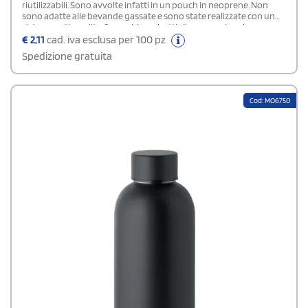
riutilizzabili. Sono avvolte infatti in un pouch in neoprene. Non
sono adatte alle bevande gassate e sono state realizzate con un
sistema anti perdite. Se cerchi una bottiglia promozionale come
gadget pubblicitario, questo modello intercetta i gusti di una
€
2,11
cad. iva esclusa per 100 pz
platea di consumatori molto ampia.
Spedizione gratuita
Cod: MO6750