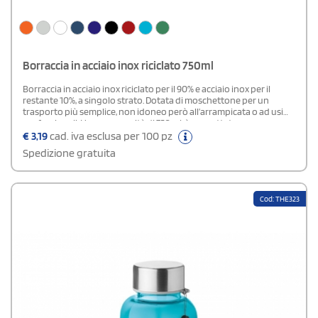
Borraccia in acciaio inox riciclato 750ml
Borraccia in acciaio inox riciclato per il 90% e acciaio inox per il
restante 10%, a singolo strato. Dotata di moschettone per un
trasporto più semplice, non idoneo però all’arrampicata o ad usi
professionali. Ha una capacità di 750 ml, è progettata per essere a
prova di perdite e, permette la stampa a sublimazione
€
3,19
cad. iva esclusa per 100 pz
esclusivamente nella versione bianca.
Spedizione gratuita
Cod: THE323