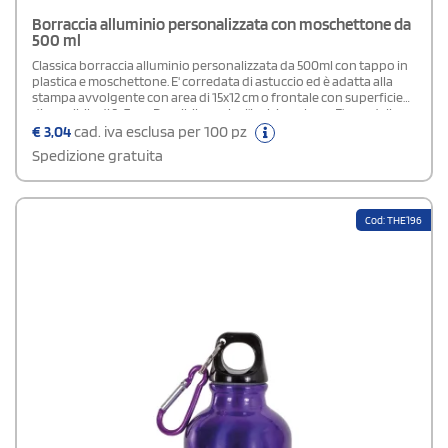
Borraccia alluminio personalizzata con moschettone da
500 ml
Classica borraccia alluminio personalizzata da 500ml con tappo in
plastica e moschettone. E' corredata di astuccio ed è adatta alla
stampa avvolgente con area di 15x12 cm o frontale con superficie
disponibile di 3x7 cm. Possibile anche l'incisione laser. E' una delle
borracce promozionali più richieste da aziende e negozi
€
3,04
cad. iva esclusa per 100 pz
sportive. Borracce personalizzabili o neutri.Area stampa: 2,5 x 8 cm
Spedizione gratuita
Cod: THE196