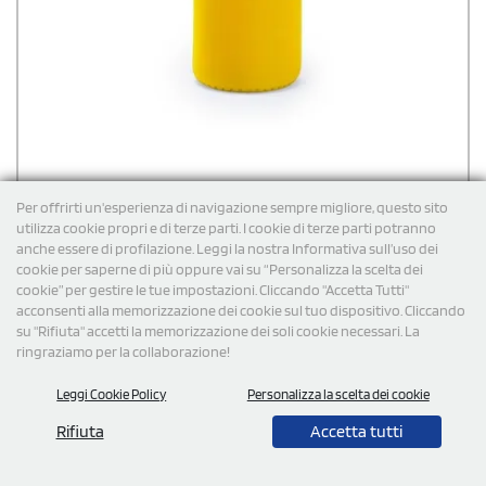
Per offrirti un'esperienza di navigazione sempre migliore, questo sito
utilizza cookie propri e di terze parti. I cookie di terze parti potranno
anche essere di profilazione. Leggi la nostra Informativa sull’uso dei
cookie per saperne di più oppure vai su “Personalizza la scelta dei
Borraccia in vetro con custodia in neoprene
cookie” per gestire le tue impostazioni. Cliccando "Accetta Tutti"
personalizzata Roly Camu 500 ml
acconsenti alla memorizzazione dei cookie sul tuo dispositivo. Cliccando
su "Rifiuta" accetti la memorizzazione dei soli cookie necessari. La
Bottiglia in vetro con capacità di 500 ml e custodia in neoprene,
abbinata a un cinturino colorato per il trasporto.La stampa si
ringraziamo per la collaborazione!
effettua sulla custodia
Leggi Cookie Policy
Personalizza la scelta dei cookie
€
2,66
cad. iva esclusa per 100 pz
Spedizione gratuita
Rifiuta
Accetta tutti