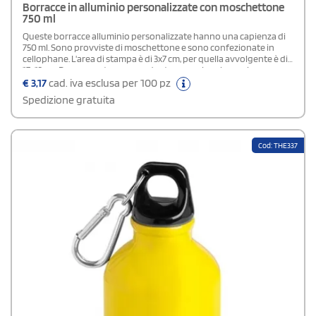
Borracce in alluminio personalizzate con moschettone
750 ml
Queste borracce alluminio personalizzate hanno una capienza di
750 ml. Sono provviste di moschettone e sono confezionate in
cellophane. L'area di stampa è di 3x7 cm, per quella avvolgente è di
17x13 cm. Rappresentano un gadget promozionale prezioso per
negozi di articoli sportivi, palestre o aziende.Possibilità di acquisto
€
3,17
cad. iva esclusa per 100 pz
scatola
Spedizione gratuita
Cod: THE337