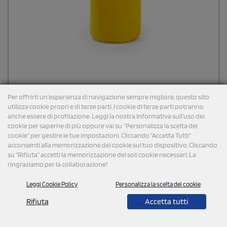
Per offrirti un'esperienza di navigazione sempre migliore, questo sito
utilizza cookie propri e di terze parti. I cookie di terze parti potranno
anche essere di profilazione. Leggi la nostra Informativa sull’uso dei
cookie per saperne di più oppure vai su “Personalizza la scelta dei
Borraccia in vetro con custodia in neoprene
cookie” per gestire le tue impostazioni. Cliccando "Accetta Tutti"
personalizzata Roly Camu 500 ml
acconsenti alla memorizzazione dei cookie sul tuo dispositivo. Cliccando
su "Rifiuta" accetti la memorizzazione dei soli cookie necessari. La
Bottiglia in vetro con capacità di 500 ml e custodia in neoprene,
abbinata a un cinturino colorato per il trasporto.La stampa si
ringraziamo per la collaborazione!
effettua sulla custodia
Leggi Cookie Policy
Personalizza la scelta dei cookie
€
2,66
cad. iva esclusa per 100 pz
Spedizione gratuita
Rifiuta
Accetta tutti