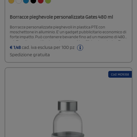
Borracce pieghevole personalizzata Gates 480 ml
Borracce personalizzate pieghevoli in plastica PTE con
moschettone in alluminio. E' un gadget pubblicitario economico di
forte impatto. Può contenere bevande fino ad un massimo di 480
ml. E' molto versatile: da portare con sé in ufficio o in palestra. E' un
regalo molto apprezzato durante manifestazioni
€
1,48
cad. iva esclusa per 100 pz
sportive. Borracce personalizzabili o neutri.Area di stampa 5 X 5 cm
Spedizione gratuita
Cod: MO9358