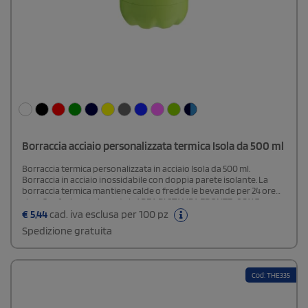
Borraccia acciaio personalizzata termica Isola da 500 ml
Borraccia termica personalizzata in acciaio Isola da 500 ml.
Borraccia in acciaio inossidabile con doppia parete isolante. La
borraccia termica mantiene calde o fredde le bevande per 24 ore
circa.Confezionata in scatolaAREA DI STAMPA FRONTE: 2,5 X 7
CMAREA DI STAMPA AVVOLGENTE: 16 X 8 CM
€
5,44
cad. iva esclusa per 100 pz
Spedizione gratuita
Cod: THE335