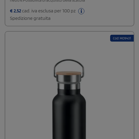
neutre.Possibilità di acquisto della scatola
€
2,52
cad. iva esclusa per 100 pz
Spedizione gratuita
Cod: MO9431