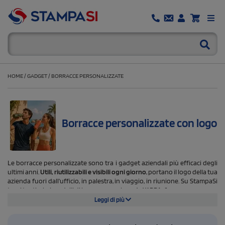
HOME
/
GADGET
/
BORRACCE PERSONALIZZATE
Borracce personalizzate con logo
Le borracce personalizzate sono tra i gadget aziendali più efficaci degli
ultimi anni.
Utili, riutilizzabili e visibili ogni giorno
, portano il logo della tua
azienda fuori dall'ufficio, in palestra, in viaggio, in riunione. Su StampaSi
trovi tantissimi modelli di borracce con logo,
tutti BPA-free.
Leggi di più
Il materiale è il primo criterio di scelta. Le borracce in
acciaio
personalizzate sono la scelta più richiesta: robuste, durevoli e con una
resa grafica eccellente con incisione laser o stampa digitale. Le borracce