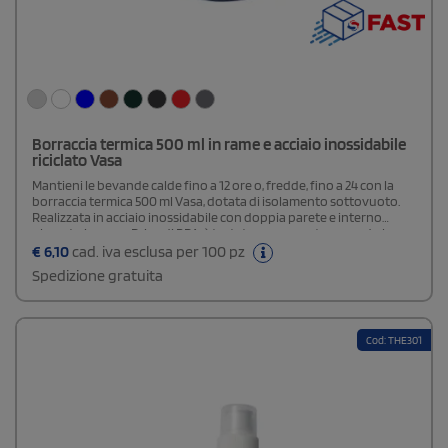
Borraccia termica 500 ml in rame e acciaio inossidabile
riciclato Vasa
Mantieni le bevande calde fino a 12 ore o, fredde, fino a 24 con la
borraccia termica 500 ml Vasa, dotata di isolamento sottovuoto.
Realizzata in acciaio inossidabile con doppia parete e interno
placcato in rame. Priva di BPA, è testata e approvata secondo la
legislazione tedesca sulla sicurezza alimentare (LFGB) e conforme
€
6,10
cad. iva esclusa per 100 pz
al regolamento REACH per il contenuto di ftalati. Viene fornita in
Spedizione gratuita
una confezione regalo realizzata con materiali responsabili e
sostenibili.
Cod: THE301