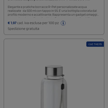
Elegante e pratiche borracce R-Pet personalizzate acqua
realizzate da 500 ml con tappo in SS. E' una bottiglia colorata dal
profilo moderno e accattivante. Rappresenta un gadget omaggio
promozionale per fiere di settore. Borracce personalizzabili o
neutri.
€
1,97
cad. iva esclusa per 100 pz
Spedizione gratuita
Cod: THE315