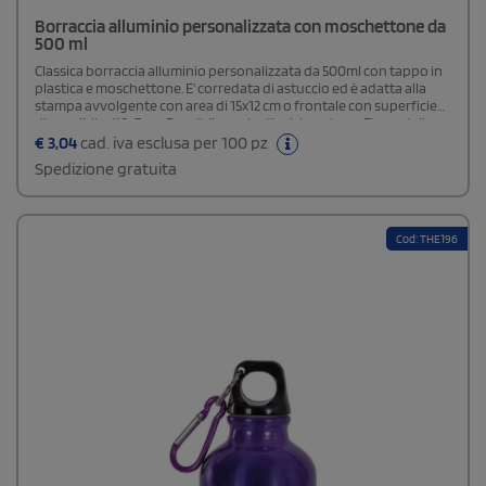
Borraccia alluminio personalizzata con moschettone da
500 ml
Classica borraccia alluminio personalizzata da 500ml con tappo in
plastica e moschettone. E' corredata di astuccio ed è adatta alla
stampa avvolgente con area di 15x12 cm o frontale con superficie
disponibile di 3x7 cm. Possibile anche l'incisione laser. E' una delle
borracce promozionali più richieste da aziende e negozi
€
3,04
cad. iva esclusa per 100 pz
sportive. Borracce personalizzabili o neutri.Area stampa: 2,5 x 8 cm
Spedizione gratuita
Cod: THE196