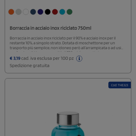
Borraccia in acciaio inox riciclato 750ml
Borraccia in acciaio inox riciclato per il 90% e acciaio inox per il
restante 10%, a singolo strato. Dotata di moschettone per un
trasporto più semplice, non idoneo però all’arrampicata o ad usi
professionali. Ha una capacità di 750 ml, è progettata per essere a
prova di perdite e, permette la stampa a sublimazione
€
3,19
cad. iva esclusa per 100 pz
esclusivamente nella versione bianca.
Spedizione gratuita
Cod: THE323