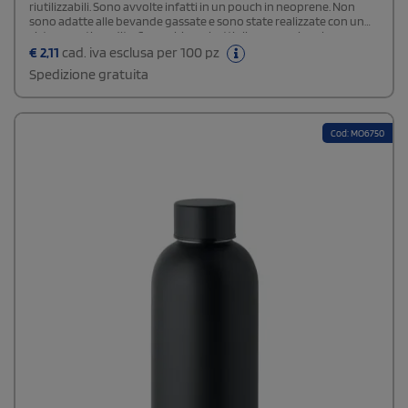
riutilizzabili. Sono avvolte infatti in un pouch in neoprene. Non
sono adatte alle bevande gassate e sono state realizzate con un
sistema anti perdite. Se cerchi una bottiglia promozionale come
gadget pubblicitario, questo modello intercetta i gusti di una
€
2,11
cad. iva esclusa per 100 pz
platea di consumatori molto ampia.
Spedizione gratuita
Cod: MO6750