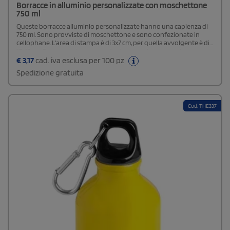
Borracce in alluminio personalizzate con moschettone
750 ml
Queste borracce alluminio personalizzate hanno una capienza di
750 ml. Sono provviste di moschettone e sono confezionate in
cellophane. L'area di stampa è di 3x7 cm, per quella avvolgente è di
17x13 cm. Rappresentano un gadget promozionale prezioso per
negozi di articoli sportivi, palestre o aziende.Possibilità di acquisto
€
3,17
cad. iva esclusa per 100 pz
scatola
Spedizione gratuita
Cod: THE337