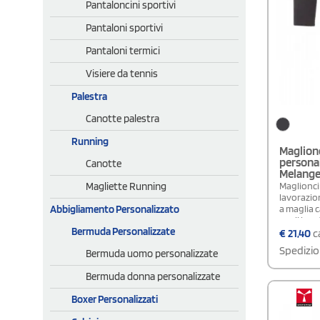
Pantaloncini sportivi
Pantaloni sportivi
Pantaloni termici
Visiere da tennis
Palestra
Canotte palestra
Running
Maglion
personal
Canotte
Melang
Magliette Running
Maglionci
lavorazio
Abbigliamento Personalizzato
a maglia c
per il bord
Bermuda Personalizzate
inferiori
€
21,40
ca
Spedizio
Bermuda uomo personalizzate
Bermuda donna personalizzate
Boxer Personalizzati