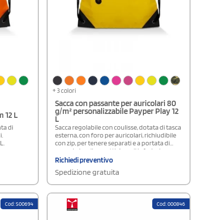
+ 3 colori
Sacca con passante per auricolari 80
g/m² personalizzabile Payper Play 12
m 12 L
L
ta di
Sacca regolabile con coulisse, dotata di tasca
i.
esterna, con foro per auricolari, richiudibile
L.
con zip, per tenere separati e a portata di
mano i piccoli oggetti. Angoli inferiori
rinforzati e occhielli. Dimensioni: 43 x 34 cm.
Richiedi preventivo
Capienza 12 L
Spedizione gratuita
Cod: S00694
Cod: 000846