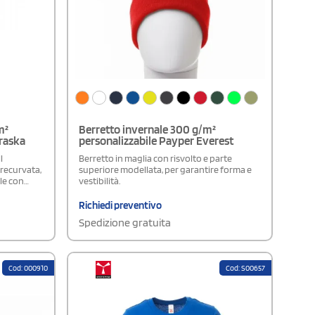
m²
Berretto invernale 300 g/m²
raska
personalizzabile Payper Everest
l
Berretto in maglia con risvolto e parte
precurvata,
superiore modellata, per garantire forma e
le con
vestibilità.
Richiedi preventivo
Spedizione gratuita
Cod: 000910
Cod: S00657