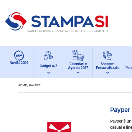
GADGET PERSONALIZZATI AZIENDALI E ABBIGLIAMENTO
Novità 2026
Calendari e
Shopper
Gadget A/Z
Agende 2027
Personalizzate
Per
HOME
/
PAYPER
Payper
Payper è un
casual e lin