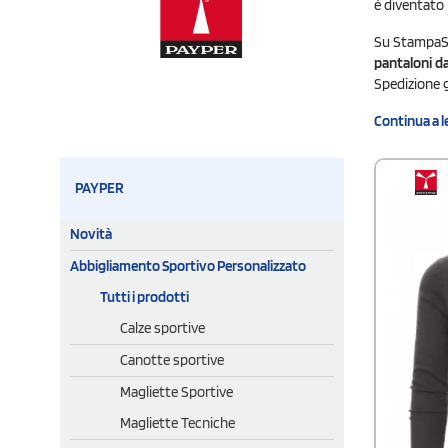
è diventato 
Su StampaSi
pantaloni da 
Spedizione gr
Continua a l
PAYPER
Novità
Abbigliamento Sportivo Personalizzato
Tutti i prodotti
Calze sportive
Canotte sportive
Magliette Sportive
Magliette Tecniche