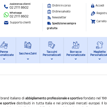
Assistenza clienti
Ordini in corso
Accedi
02 2111 8602
Ordine salvato
Whatsapp
Registra
02 2111 8602
Newsletter
Carrello
Supporto clienti
Spedizione sempre
gratuita
Penne
Taccuini
Borracce
Magliette
Sacche e Zaini
sonalizzate
Personalizzati
Personalizzate
Personalizza
 brand italiano di
abbigliamento professionale e sportivo
fondato nel 1969
ee sportive
distribuiti in tutta Italia e nei principali mercati europei. I