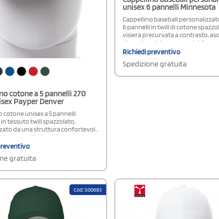
unisex 6 pannelli Minnesota
Cappellino baseball personalizzato
6 pannelli in twill di cotone spazzo
visiera precurvata a contrasto, as
ricamate e chiusura regolabile con
bottone automatico.Disponibile 
Richiedi preventivo
Bambino
Spedizione gratuita
no cotone a 5 pannelli 270
isex Payper Denver
 cotone unisex a 5 pannelli
 in tessuto twill spazzolato,
zzato da una struttura confortevole
sign versatile. La visiera
a dona al modello un aspetto
preventivo
 mentre le asole ricamate
ne gratuita
no una migliore aerazione. La
regolabile a strappo consente di
acilmente la vestibilità. Pratico e
a personalizzazione con loghi,
Cod: S00683
rafiche, è ideale per eventi,
sing, promozioni aziendali e
ll’aperto. Confezionamento: 100
cartone, suddivisi in 4 display box