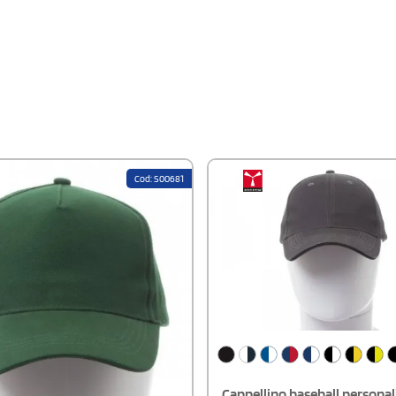
Cod: S00681
Cappellino baseball personal