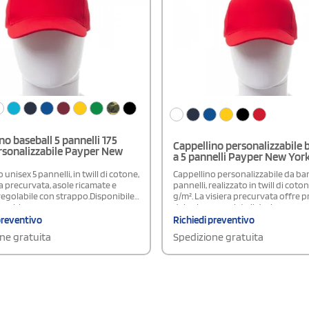
no baseball 5 pannelli 175
Cappellino personalizzabile
rsonalizzabile Payper New
a 5 pannelli Payper New Yor
 unisex 5 pannelli, in twill di cotone,
Cappellino personalizzabile da ba
a precurvata, asole ricamate e
pannelli, realizzato in twill di coto
regolabile con strappo.Disponibile
g/m². La visiera precurvata offre 
Bambino
dal sole e completa il design con u
sportivo e versatile. Le asole rica
preventivo
Richiedi preventivo
favoriscono la traspirabilità, ment
ne gratuita
Spedizione gratuita
chiusura posteriore regolabile a 
consente di adattare facilmente la 
Comodo e resistente, è ideale per 
associazioni, squadre, eventi, attiv
all’aperto e campagne promoziona
dedicate ai più piccoli.Disponibile
Adulto Unisex