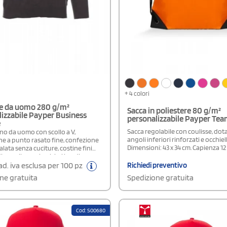
+ 4 colori
e da uomo 280 g/m²
Sacca in poliestere 80 g/m²
izzabile Payper Business
personalizzabile Payper Tea
e
Sacca regolabile con coulisse, dota
no da uomo con scollo a V,
angoli inferiori rinforzati e occhiell
ne a punto rasato fine, confezione
Dimensioni: 43 x 34 cm. Capienza 12 
alata senza cuciture, costine fini
ino collo, per i polsi e i bordi
.Disponibile modello Donna
Richiedi preventivo
d. iva esclusa per 100 pz
Spedizione gratuita
ne gratuita
Cod: S00680