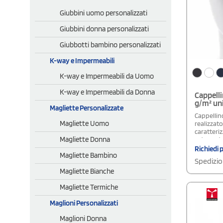
Giubbini uomo personalizzati
Giubbini donna personalizzati
Giubbotti bambino personalizzati
K-way e Impermeabili
K-way e Impermeabili da Uomo
K-way e Impermeabili da Donna
Cappelli
g/m² un
Magliette Personalizzate
Cappellino
Magliette Uomo
realizzato
caratteri
Magliette Donna
e da un de
precurvat
Richiedi 
Magliette Bambino
dinamico,
Spedizio
favorisco
Magliette Bianche
chiusura 
adattare f
Magliette Termiche
adatto all
scritte o g
Maglioni Personalizzati
merchandi
attività a
Maglioni Donna
pezzi per 