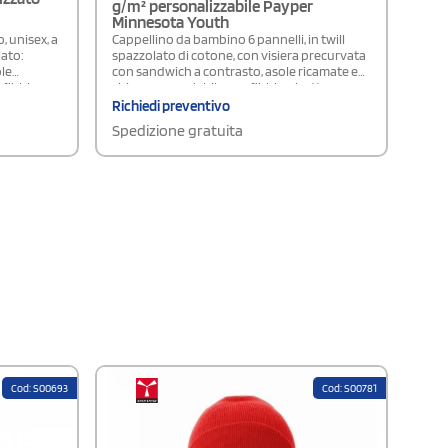
g/m² personalizzabile Payper
Minnesota Youth
, unisex, a
Cappellino da bambino 6 pannelli, in twill
lato:
spazzolato di cotone, con visiera precurvata
ole
con sandwich a contrasto, asole ricamate e
 fibbia e
chiusura regolabile con fibbia e bottone
modello
automatico.Disponibile modello Adulto
Richiedi preventivo
Unisex
Spedizione gratuita
Cod: S00693
Cod: S00781