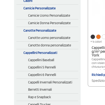
Calzini
Camicie Personalizzate
Camicie Uomo Personalizzate
Camicie Donna Personalizzate
Canotte Personalizzate
Canotte uomo personalizzate
+ 4 colori
Canotte donna personalizzate
Cappelli
g/m² pe
Cappellini Personalizzati
York
Cappellino
Cappellini Baseball
con visier
chiusura 
Cappellini 5 Pannelli
modello 
Cappellini 6 Pannelli
Richiedi 
Spedizio
Cappelli Invernali Personalizzati
Berretti Invernali
Rap e Snapback
Cappelli Trucker