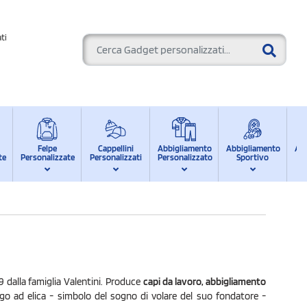
ti
Felpe
Cappellini
Abbigliamento
Abbigliamento
Ab
te
Personalizzate
Personalizzati
Personalizzato
Sportivo
d
 dalla famiglia Valentini. Produce
capi da lavoro, abbigliamento
l logo ad elica - simbolo del sogno di volare del suo fondatore -