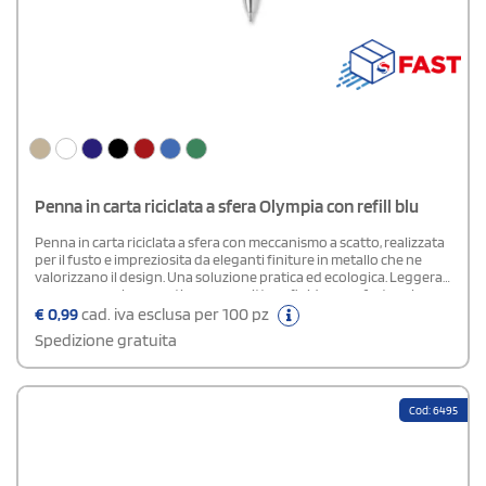
Penna in carta riciclata a sfera Olympia con refill blu
Penna in carta riciclata a sfera con meccanismo a scatto, realizzata
per il fusto e impreziosita da eleganti finiture in metallo che ne
valorizzano il design. Una soluzione pratica ed ecologica. Leggera
e maneggevole, garantisce una scrittura fluida e confortevole
grazie al refill con inchiostro blu. Può essere personalizzata con
€
0,99
cad. iva esclusa per 100 pz
logo o messaggio aziendale,
Spedizione gratuita
Cod: 6495