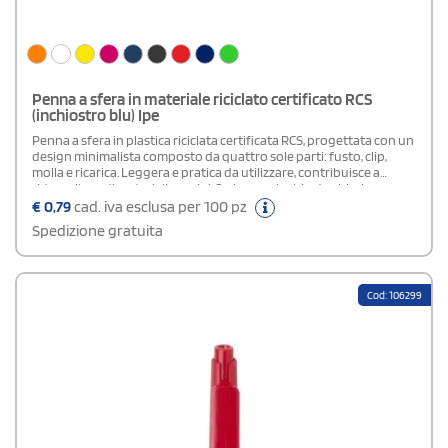
Penna a sfera in materiale riciclato certificato RCS
(inchiostro blu) Ipe
Penna a sfera in plastica riciclata certificata RCS, progettata con un
design minimalista composto da quattro sole parti: fusto, clip,
molla e ricarica. Leggera e pratica da utilizzare, contribuisce a
ridurre l’uso di materiali vergini. Scrive con inchiostro blu, ha una
capacità di 800 metri e un pennino da 1,0 mm.
€
0,79
cad. iva esclusa per 100 pz
Spedizione gratuita
Cod: 106299