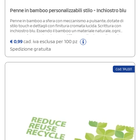
Penne in bamboo personalizzabili stilo - Inchiostro blu
Penne in bamboo a sfera con meccanismo a pulsante, dotate di
stilo touch e dettagli con finitura cromata lucida. Scrittura con
inchiostro blu. Essendo il bamboo un materiale naturale, ogni
pezzo può presentare leggere differenze di colore e dimensione,
caratteristiche che possono incidere sull’effetto finale della
€
0,99
cad. iva esclusa per 100 pz
personalizzazione.
Spedizione gratuita
Cod: 1PL031