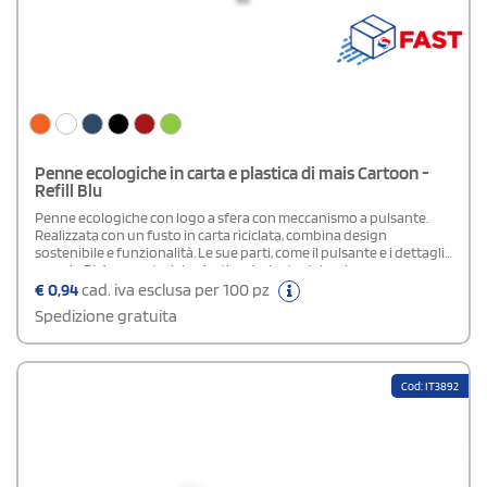
Penne ecologiche in carta e plastica di mais Cartoon -
Refill Blu
Penne ecologiche con logo a sfera con meccanismo a pulsante.
Realizzata con un fusto in carta riciclata, combina design
sostenibile e funzionalità. Le sue parti, come il pulsante e i dettagli,
sono in PLA, un materiale plastico derivato dal mais,
completamente biodegradabile al 100%. Questo prodotto rispetta
€
0,94
cad. iva esclusa per 100 pz
l'ambiente, riducendo l'impatto dei rifiuti
Spedizione gratuita
plastici.Composizione: Carta e PLA di MaisRefill: Blu
Cod: IT3892