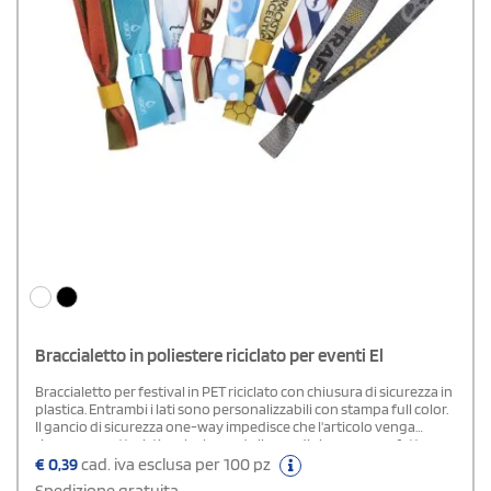
Braccialetto in poliestere riciclato per eventi El
Braccialetto per festival in PET riciclato con chiusura di sicurezza in
plastica. Entrambi i lati sono personalizzabili con stampa full color.
Il gancio di sicurezza one-way impedisce che l'articolo venga
rimosso, caratteristica che lo rende il pass di sicurezza perfetto per
feste ed eventi.Composizione: Poliestere Riciclato - Plastica
€
0,39
cad. iva esclusa per 100 pz
Spedizione gratuita