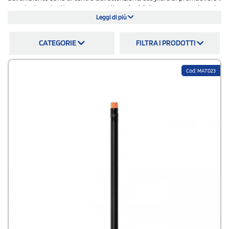
proprio brand attraverso oggetti
ecologici
è una mossa vincente.
Regalare un
gadget ecologico personalizzato
dimostra infatti
l'impegno
Leggi di più
verso tematiche ambientali.
In più, crea anche un
legame emotivo con il
cliente
che apprezza la scelta
green
. Un
gadget aziendale ecologico
si
CATEGORIE
FILTRA I PRODOTTI
presta alla perfezione per
fiere, eventi aziendali, congressi e iniziative
promozionali:
del resto è proprio in queste occasioni che
l'attenzione al
dettaglio e la responsabilità ambientale fanno la differenza.
Cod: MAT023
Scopri su StampaSì i tanti
gadget ecosostenibili,
tutti a prezzi
competitivi. Ordinare regali aziiendali per clienti è facile e veloce, con
spedizione gratuita e un team di assistenza sempre pronto a
supportarti.