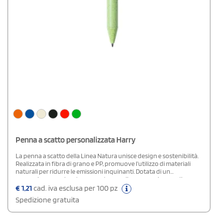
Penna a scatto personalizzata Harry
La penna a scatto della Linea Natura unisce design e sostenibilità.
Realizzata in fibra di grano e PP, promuove l’utilizzo di materiali
naturali per ridurre le emissioni inquinanti. Dotata di un
meccanismo a pulsante, presenta una clip con ampia area di
stampa e un logo Wheat Straw sulla parte superiore. Disponibile in
€
1,21
cad. iva esclusa per 100 pz
una gamma di colori pastello, scrive con refill blu.
Spedizione gratuita