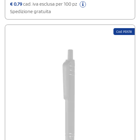
tensione sulla superficie di scrittura. La penna a sfera Nash è
€
0,79
cad. iva esclusa per 100 pz
disponibile in diversi colori e offre molteplici possibilità di
Spedizione gratuita
applicazione del logoRefill: Nero
Cod: PD518