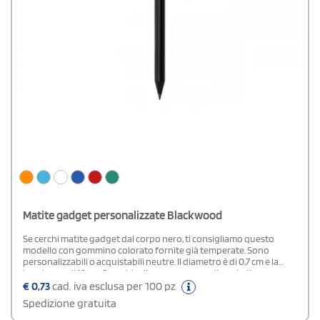
Matite gadget personalizzate Blackwood
Se cerchi matite gadget dal corpo nero, ti consigliamo questo
modello con gommino colorato fornite già temperate. Sono
personalizzabili o acquistabili neutre. Il diametro è di 0,7 cm e la
lunghezza di 19 cm. Sono ideali per campagne di marketing
aziendali economiche.
€
0,73
cad. iva esclusa per 100 pz
Spedizione gratuita