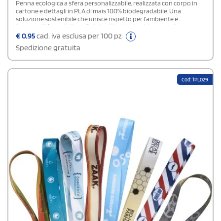
Penna ecologica a sfera personalizzabile, realizzata con corpo in
cartone e dettagli in PLA di mais 100% biodegradabile. Una
soluzione sostenibile che unisce rispetto per l’ambiente e
funzionalità quotidiana. Dotata di inchiostro blu, garantisce una
scrittura fluida e uniforme. La stampa di alta qualità valorizza logo
€
0,95
cad. iva esclusa per 100 pz
e grafiche, assicurando un risultato nitido, resistente e ideale per
Spedizione gratuita
campagne promozionali green.
Cod: 1PL029