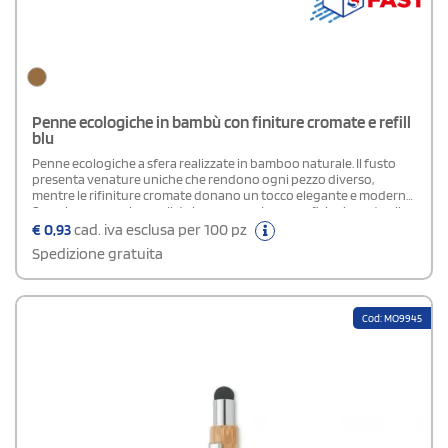
Penne ecologiche in bambù con finiture cromate e refill
blu
Penne ecologiche a sfera realizzate in bamboo naturale. Il fusto
presenta venature uniche che rendono ogni pezzo diverso,
mentre le rifiniture cromate donano un tocco elegante e moderno.
Sono leggere e piacevoli da impugnare. La superficie si presta alla
personalizzazione con loghi o incisioni, valorizzando al meglio il
€
0,93
cad. iva esclusa per 100 pz
tuo brand. Dotate di refill con inchiostro blu, garantisce una
Spedizione gratuita
scrittura scorrevole.
Cod: MO9945