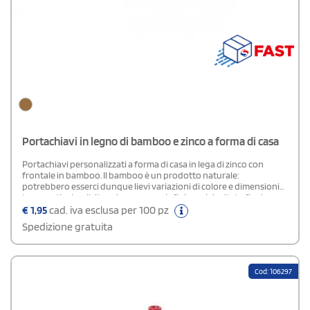
Portachiavi in legno di bamboo e zinco a forma di casa
Portachiavi personalizzati a forma di casa in lega di zinco con
frontale in bamboo. Il bamboo è un prodotto naturale:
potrebbero esserci dunque lievi variazioni di colore e dimensioni
tra un articolo e l'altro, che possono influire sul risultato finale
della personalizzazione.
€
1,95
cad. iva esclusa per 100 pz
Spedizione gratuita
Cod: 106297