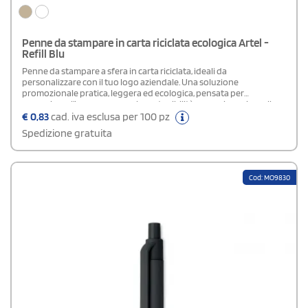
Penne da stampare in carta riciclata ecologica Artel -
Refill Blu
Penne da stampare a sfera in carta riciclata, ideali da
personalizzare con il tuo logo aziendale. Una soluzione
promozionale pratica, leggera ed ecologica, pensata per
comunicare l’impegno verso la sostenibilità senza rinunciare alla
qualità. Dotate di refill con inchiostro blu, assicurano una scrittura
€
0,83
cad. iva esclusa per 100 pz
scorrevole e affidabile. Grazie al loro ottimo rapporto qualità-
Spedizione gratuita
prezzo, rappresentano un’idea promozionale sostenibile ed
economica.Refill: Blu
Cod: MO9830