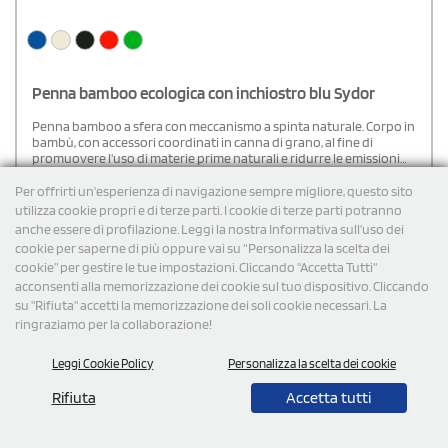
Penna bamboo ecologica con inchiostro blu Sydor
Penna bamboo a sfera con meccanismo a spinta naturale. Corpo in
bambù, con accessori coordinati in canna di grano, al fine di
promuovere l'uso di materie prime naturali e ridurre le emissioni
inquinanti. Clip taglia XL originale e e inchiostro blu. Bambù/ Paglia
di Frumento/ ABS.
€
1,24
cad. iva esclusa per 100 pz
Per offrirti un'esperienza di navigazione sempre migliore, questo sito
utilizza cookie propri e di terze parti. I cookie di terze parti potranno
Spedizione gratuita
anche essere di profilazione. Leggi la nostra Informativa sull’uso dei
cookie per saperne di più oppure vai su “Personalizza la scelta dei
cookie” per gestire le tue impostazioni. Cliccando "Accetta Tutti"
Cod: 6731
acconsenti alla memorizzazione dei cookie sul tuo dispositivo. Cliccando
su "Rifiuta" accetti la memorizzazione dei soli cookie necessari. La
ringraziamo per la collaborazione!
Leggi Cookie Policy
Personalizza la scelta dei cookie
Rifiuta
Accetta tutti