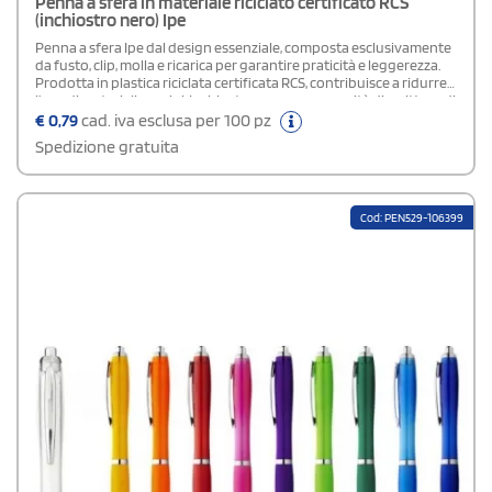
Penna a sfera in materiale riciclato certificato RCS
(inchiostro nero) Ipe
Penna a sfera Ipe dal design essenziale, composta esclusivamente
da fusto, clip, molla e ricarica per garantire praticità e leggerezza.
Prodotta in plastica riciclata certificata RCS, contribuisce a ridurre
l’uso di materiali vergini. Inchiostro nero con capacità di scrittura di
800 metri e pennino da 1,0 mm.
€
0,79
cad. iva esclusa per 100 pz
Spedizione gratuita
Cod: PEN529-106399