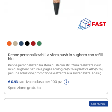
Penne personalizzabili a sfera push in sughero con refill
blu
Penne personalizzabili a sfera push con struttura realizzata in un
mix di sughero naturale, paglia ecologica (50%) e plastica ABS (50%),
per una soluzione promozionale attenta alla sostenibilità. Il design
combina materiali innovativi e leggerezza, offrendo una presa
confortevole e un aspetto distintivo. Dotate di refill con inchiostro
€
0,93
cad. iva esclusa per 100 pz
blu, assicurano una scrittura fluida e uniforme. Quantità minima
Spedizione gratuita
ordinabile: 50 pezzi.
Cod: MO7318