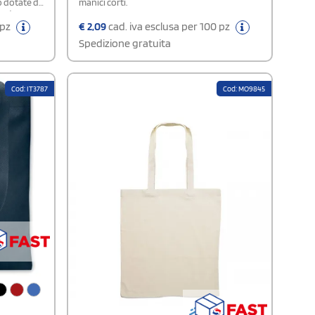
o dotate di
manici corti.
vasta
 facilmente
 pz
€
2,09
cad. iva esclusa per 100 pz
cazione. Il
Spedizione gratuita
ogni tipo di
i strumenti
nti e
Cod: IT3787
Cod: MO9845