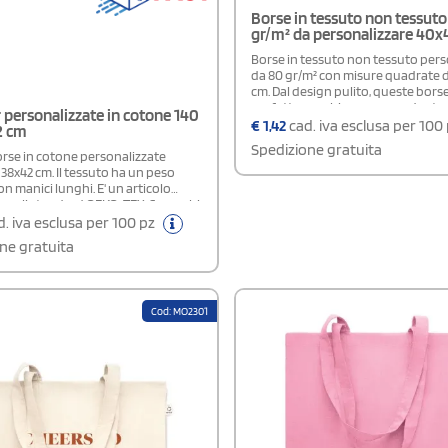
Borse in tessuto non tessuto
gr/m² da personalizzare 40
Borse in tessuto non tessuto pers
da 80 gr/m² con misure quadrate 
cm. Dal design pulito, queste bors
perfette per chi cerca un gadget
personalizzate in cotone 140
promozionale funzionale ed eco
€
1,42
cad. iva esclusa per 100
2 cm
regalare durante eventi pubblicita
Spedizione gratuita
rse in cotone personalizzate
38x42 cm. Il tessuto ha un peso
on manici lunghi. E' un articolo
sugli standard OEKO-TEX. Se cerchi
er promozionale semplice,
. iva esclusa per 100 pz
 e funzionale, questo modello
ne gratuita
 perfetto per le tue esigenze.
Cod: MO2301