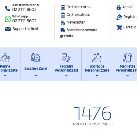
Assistenza clienti
Ordini in corso
Accedi
02 2111 8602
Ordine salvato
Whatsapp
Registra
02 2111 8602
Newsletter
Carrello
Supporto clienti
Spedizione sempre
gratuita
Penne
Taccuini
Borracce
Magliette
Sacche e Zaini
sonalizzate
Personalizzati
Personalizzate
Personalizza
1476
PRODOTTI DISPONIBILI