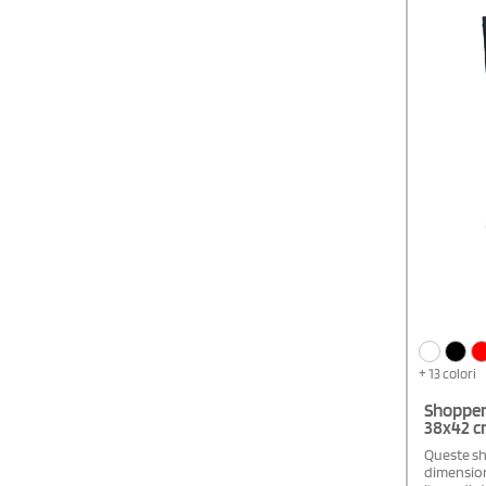
+ 13 colori
Shopper 
38x42 
Queste sh
dimension