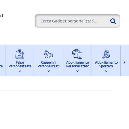
ti
Felpe
Cappellini
Abbigliamento
Abbigliamento
Ab
te
Personalizzate
Personalizzati
Personalizzato
Sportivo
d