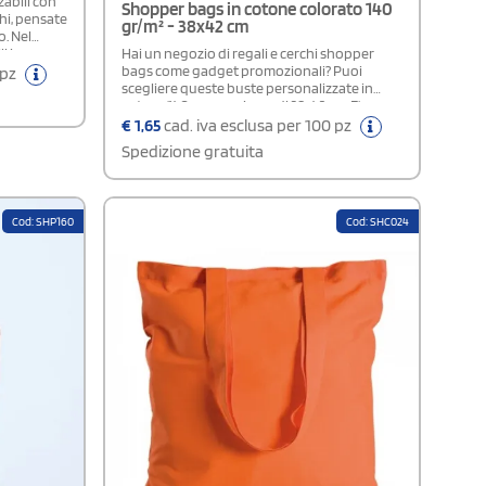
abili con
Shopper bags in cotone colorato 140
hi, pensate
gr/m² - 38x42 cm
o. Nel
i in
Hai un negozio di regali e cerchi shopper
vivaci,
bags come gadget promozionali? Puoi
 pz
 aziendale.
scegliere queste buste personalizzate in
sentano
cotone140gr con misure di 38x42 cm. E' un
articolo prodotto sugli standard OEKO-TEX.
€
1,65
cad. iva esclusa per 100 pz
e fiere ed
Il modello prevede i manici lunghi e sono
Spedizione gratuita
disponibili diverse varianti di colore. La scelta
ideale per chi ha una clientela giovane e
dinamica.
Cod: SHP160
Cod: SHC024