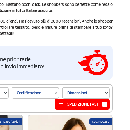
aldo. Bastano pochi click. Le shoppers sono perfette come regalo
izione in tutta Italia è gratuita
.
.000 clienti. Ha ricevuto più di 3000 recensioni. Anche le shopper
controllare tessuto, peso e misure prima di stampare il tuo logo?
ettagli!
e prioritarie.
i ad invio immediato!
Certificazione
Dimensioni
SPEDIZIONE FAST
 SHC350-120181
Cod: MO9268