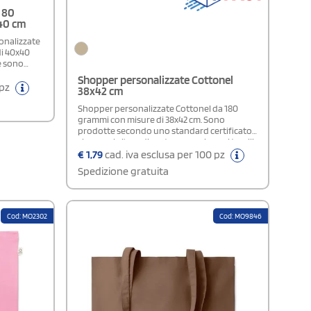
 80
x40 cm
onalizzate
di 40x40
e sono
Shopper personalizzate Cottonel
nomico da
 pz
38x42 cm
ri.
Shopper personalizzate Cottonel da 180
grammi con misure di 38x42 cm. Sono
prodotte secondo uno standard certificato
che regola l'uso di sostanze nocive nei tessili.
Il modello prevede i manici lunghi e la stampa
€
1,79
cad. iva esclusa per 100 pz
può avvenire anche in ricamo. Sono ideali
Spedizione gratuita
come omaggi pubblicitari per negozi e
aziende.
Cod: MO2302
Cod: MO9846