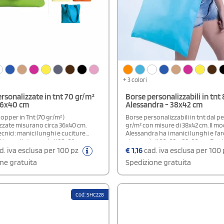
+ 3 colori
rsonalizzate in tnt 70 gr/m²
Borse personalizzabili in tnt
36x40 cm
Alessandra - 38x42 cm
pper in Tnt (70 gr/m² )
Borse personalizzabili in tnt dal p
zzate misurano circa 36x40 cm.
gr/m² con misure di 38x42 cm. Il mo
ecnici: manici lunghi e cuciture
Alessandra ha i manici lunghi e l'ar
L'area di stampa è di 20x26 cm o
stampa è di 20x28 o 28x20 cm. Puoi
 Pratiche ed economiche, queste
tra differenti colorazioni. Rifinitur
d. iva esclusa per 100 pz
€
1,16
cad. iva esclusa per 100
 la spesa o per uso quotidiano
ne gratuita
Spedizione gratuita
tano un gadget pubblicitario
e per negozi e supermercati.
Cod: SHC228