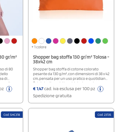
+ 1 colore
 80 gr/m²
Shopper bag stoffa 130 gr/m² Tolosa -
38x42 cm
eso di 80
Shopper bag stoffa di cotone colorato
dello
pesante da 130 g/m², con dimensioni di 38 x 42
ea di
cm, pensata per un uso pratico e quotidiano.
 scegliere
È dotata di manici lunghi che la rendono
e cucite
comoda da trasportare ed è disponibile in
 pz
€
1,47
cad. iva esclusa per 100 pz
numerose varianti di colore. Funzionale ed
Spedizione gratuita
economica, rappresenta una soluzione
ideale se stai organizzando un evento
promozionale e desideri un gadget efficace
per valorizzare il tuo marchio.
Cod: SHC318
Cod: 23135