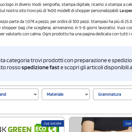
uo logo in diversi modi: serigrafia, stampa digitale, ricamo o stampa a c
 Sul nostro sito trovi più di 1400 modelli di shopper personalizzabili.
La sped
rezzo parte da 1,07€ a pezzo, per ordini di 100 pezzi. Stampasi ha più di 25
Le shopper bag che sceglierai, arriveranno in 5-8 giorni lavorativi. Vuoi 
per valutarlo con calma. Ogni prodotto ha una pagina dedicata con tutti i d
ta categoria trovi prodotti con preparazione e spedizion
asto rosso
spedizione fast
e scopri gli articoli disponibil
and
Materiale
Grammatura
Cod: SHC099
Cod: