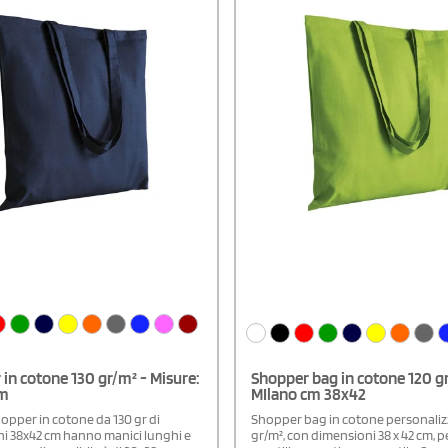
in cotone 130 gr/m² - Misure:
Shopper bag in cotone 120 g
cm
MIlano cm 38x42
opper in cotone da 130 gr di
Shopper bag in cotone personaliz
i 38x42 cm hanno manici lunghi e
gr/m², con dimensioni 38 x 42 cm, 