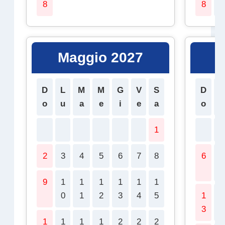
8
8
9
Maggio 2027
G
D
L
M
M
G
V
S
D
L
o
u
a
e
i
e
a
o
u
1
2
3
4
5
6
7
8
6
7
9
1
1
1
1
1
1
0
1
2
3
4
5
1
1
3
4
1
1
1
1
2
2
2