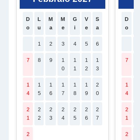
D
L
M
M
G
V
S
D
L
o
u
a
e
i
e
a
o
u
1
2
3
4
5
6
1
7
8
9
1
1
1
1
7
8
0
1
2
3
1
1
1
1
1
1
2
1
1
4
5
6
7
8
9
0
4
5
2
2
2
2
2
2
2
2
2
1
2
3
4
5
6
7
1
2
2
2
2