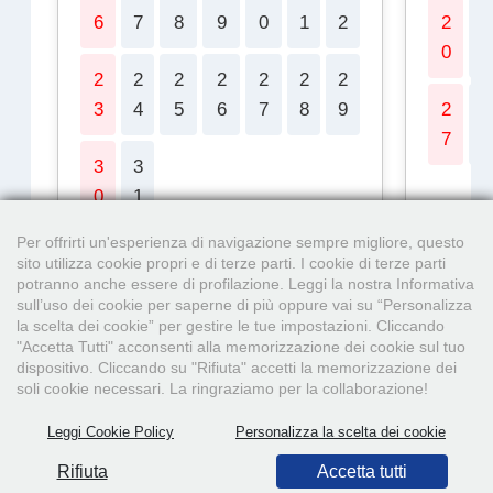
6
7
8
9
0
1
2
2
2
0
1
2
2
2
2
2
2
2
3
4
5
6
7
8
9
2
2
7
8
3
3
0
1
Per offrirti un'esperienza di navigazione sempre migliore, questo
sito utilizza cookie propri e di terze parti. I cookie di terze parti
potranno anche essere di profilazione. Leggi la nostra Informativa
sull’uso dei cookie per saperne di più oppure vai su “Personalizza
la scelta dei cookie” per gestire le tue impostazioni. Cliccando
"Accetta Tutti" acconsenti alla memorizzazione dei cookie sul tuo
dispositivo. Cliccando su "Rifiuta" accetti la memorizzazione dei
soli cookie necessari. La ringraziamo per la collaborazione!
Leggi Cookie Policy
Personalizza la scelta dei cookie
© 2026 Tutti i diritti Riservati
Rifiuta
Accetta tutti
StampaSi S.r.l.