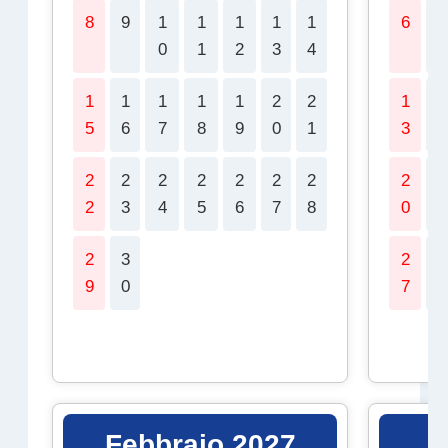
8
9
1
1
1
1
1
6
7
0
1
2
3
4
1
1
1
1
1
2
2
1
1
5
6
7
8
9
0
1
3
4
2
2
2
2
2
2
2
2
2
2
3
4
5
6
7
8
0
1
2
3
2
2
9
0
7
8
Febbraio 2027