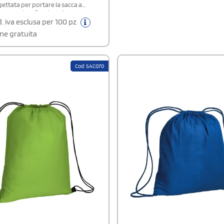
ettata per portare la sacca a
 come zaino. Sacche zaino
zzabili o neutri.Composizione:
. iva esclusa per 100 pz
 210DArea di stampa: 20 x 29 cm,
ne gratuita
Cod: SAC070