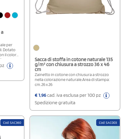
 a
eale per
li. Dotato
n il colore
Sacca di stoffa in cotone naturale 135
ile
g/m² con chiusura a strozzo 36 x 46
 pz
cm
ra, si
va.
Zainetto in cotone con chiusura a strozzo
cm
nella colorazione naturale.Area di stampa:
iche o
cm. 26 x 26
visibile.
€
1,96
cad. iva esclusa per 100 pz
Spedizione gratuita
Cod: SAC360
Cod: SAC003