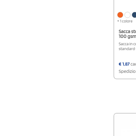
+ 1 colore
Sacca st
100 gsm
Sacca in 
standard
€
1,87
cad
Spedizio