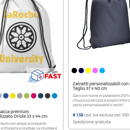
Zainetti personalizzabili co
Teglio 37 x 40 cm
Zaini con nome in poliestere 210T 
chiusura a strozzo e angoli rinforz
zaino personalizzabili o neutri.
 sacca premium
€
1,58
cad. iva esclusa per 100
izzato Oriole 33 x 44 cm
Spedizione gratuita
emium con ampio scomparto
 e chiusura a coulisse. La coulisse è