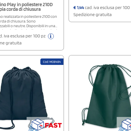
ino Play in poliestere 210D
€
1,44
cad. iva esclusa per 100
ia corda di chiusura
Spedizione gratuita
o realizzata in poliestere 210D con
rda di chiusura. Sono
zabili o neutre. Disponibili in una
tevole di colori e di combinazioni
, sono gadget promozionali
. iva esclusa per 100 pz
 ed economici, ideali per fiere di
ne gratuita
d eventi promozionali con tante
resenti.Area di stampa: cm. 20x28
) - cm. 23x20 (orizzontale)
Cod: MO8484