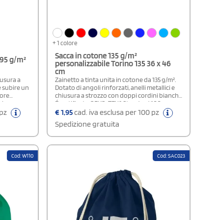
+ 1 colore
Sacca in cotone 135 g/m²
 95 g/m²
personalizzabile Torino 135 36 x 46
cm
iusura a
Zainetto a tinta unita in cotone da 135 g/m².
e subire un
Dotato di angoli rinforzati, anelli metallici e
lore
chiusura a strozzo con doppi cordini bianchi.
 viene
É certificato OEKO-TEX® Standard 100.
 pz
€
1,95
cad. iva esclusa per 100 pz
Spedizione gratuita
Cod: W110
Cod: SAC023