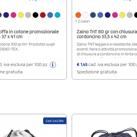
+ 2 colori
offa in cotone promozionale
Zaino TnT 80 gr con chiusura
 37 x 41 cm
cordoncino 33,5 x 42 cm
cotone 100 gr/m². Prodotto sugli
Zaino TNT leggero e resistente, id
 OEKO-TEX.
eventi, fiere o attività promoziona
di chiusura a cordoncino in tinta co
dello zaino, offre praticità e uno st
essenziale. Disponibile in versione
. iva esclusa per 100 pz
€
1,45
cad. iva esclusa per 100
personalizzabile con stampa o neut
ne gratuita
Spedizione gratuita
adatta a ogni esigenza comunicati
L’ampia area di stampa di 21 x 29,7 
consente di valorizzare loghi, graf
messaggi pubblicitari in modo ben 
Cod: SAC394