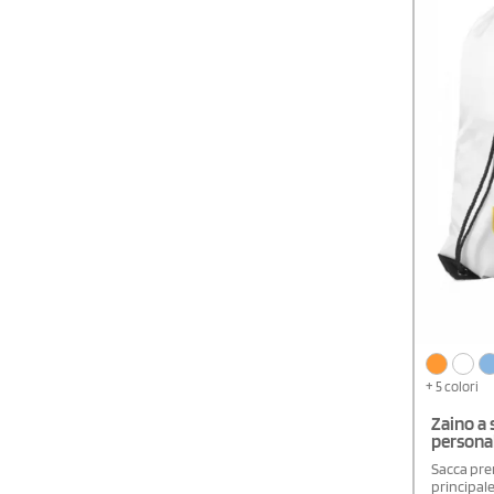
+ 5 colori
Zaino a
personal
Sacca pr
principale