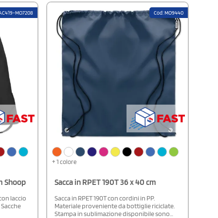
SAC419-MO7208
Cod: MO9440
+ 1 colore
cm Shoop
Sacca in RPET 190T 36 x 40 cm
con laccio
Sacca in RPET 190T con cordini in PP.
. Sacche
Materiale proveniente da bottiglie riciclate.
Stampa in sublimazione disponibile sono