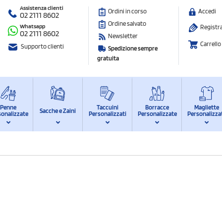
Assistenza clienti
Ordini in corso
Accedi
02 2111 8602
Ordine salvato
Whatsapp
Registra
02 2111 8602
Newsletter
Carrello
Supporto clienti
Spedizione sempre
gratuita
Penne
Taccuini
Borracce
Magliette
Sacche e Zaini
sonalizzate
Personalizzati
Personalizzate
Personalizza