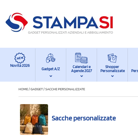
GADGET PERSONALIZZATI AZIENDALI E ABBIGLIAMENTO
Novità 2026
Calendari e
Shopper
Gadget A/Z
Agende 2027
Personalizzate
Per
HOME
/
GADGET
/
SACCHE PERSONALIZZATE
Sacche personalizzate