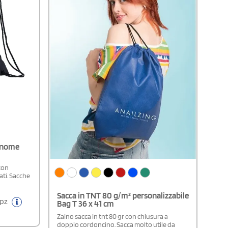
n nome
con
ati. Sacche
Sacca in TNT 80 g/m² personalizzabile
 pz
Bag T 36 x 41 cm
Zaino sacca in tnt 80 gr con chiusura a
doppio cordoncino. Sacca molto utile da