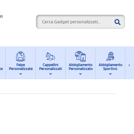
ti
Felpe
Cappellini
Abbigliamento
Abbigliamento
Ab
te
Personalizzate
Personalizzati
Personalizzato
Sportivo
d