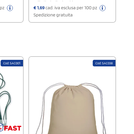
sull’articolo di colore bianco.
 pz
€
1,69
cad. iva esclusa per 100 pz
Spedizione gratuita
Cod: SAC001
Cod: SAC038