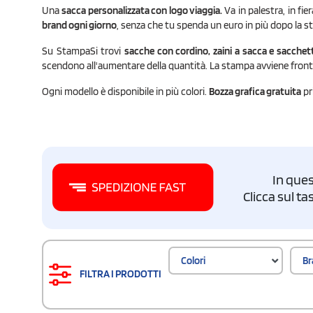
Una
sacca personalizzata con logo viaggia.
Va in palestra, in fie
brand ogni giorno
, senza che tu spenda un euro in più dopo la 
Su StampaSi trovi
sacche con cordino, zaini a sacca e sacchet
scendono all'aumentare della quantità. La stampa avviene fronte o
Ogni modello è disponibile in più colori.
Bozza grafica gratuita
pr
In ques
Clicca sul t
Colori
Br
FILTRA I PRODOTTI