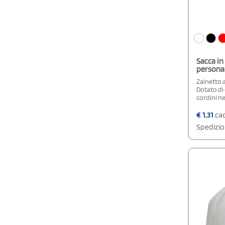
Sacca in
personal
Zainetto a
Dotato di
cordini ner
€
1,31
cad
Spedizio