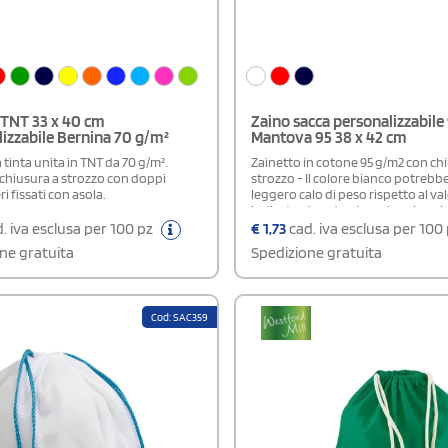
 TNT 33 x 40 cm
Zaino sacca personalizzabile
izzabile Bernina 70 g/m²
Mantova 95 38 x 42 cm
 tinta unita in TNT da 70 g/m².
Zainetto in cotone 95 g/m2 con ch
 chiusura a strozzo con doppi
strozzo - Il colore bianco potrebb
i fissati con asola.
leggero calo di peso rispetto al va
indicato, dovuto al candeggio cui
sottoposto
. iva esclusa per 100 pz
€
1,73
cad. iva esclusa per 100
ne gratuita
Spedizione gratuita
Cod: SAC359