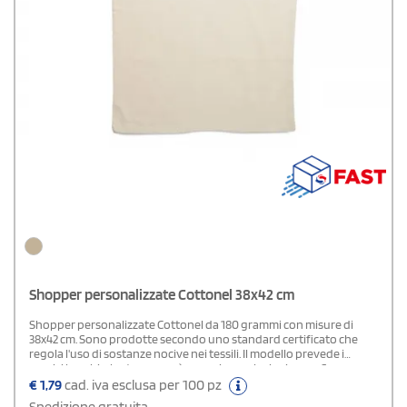
Shopper personalizzate Cottonel 38x42 cm
Shopper personalizzate Cottonel da 180 grammi con misure di
38x42 cm. Sono prodotte secondo uno standard certificato che
regola l'uso di sostanze nocive nei tessili. Il modello prevede i
manici lunghi e la stampa può avvenire anche in ricamo. Sono
ideali come omaggi pubblicitari per negozi e aziende.
€
1,79
cad. iva esclusa per 100 pz
Spedizione gratuita