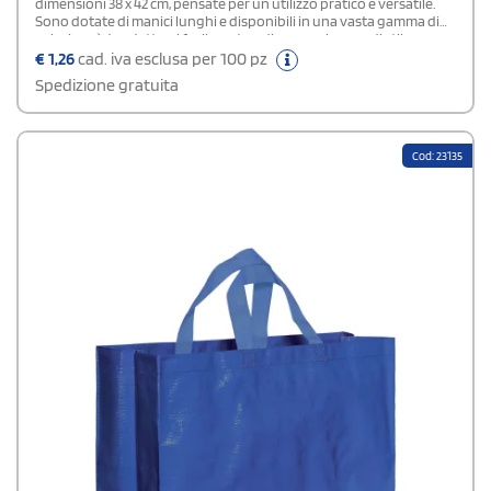
dimensioni 38 x 42 cm, pensate per un utilizzo pratico e versatile.
Sono dotate di manici lunghi e disponibili in una vasta gamma di
colori, così da adattarsi facilmente a diverse esigenze di stile e
comunicazione. Il tessuto classico le rende adatte a ogni tipo di
€
1,26
cad. iva esclusa per 100 pz
attività, trasformandole in efficaci strumenti promozionali ideali
Spedizione gratuita
per negozi, eventi e aziende.
Cod: 23135