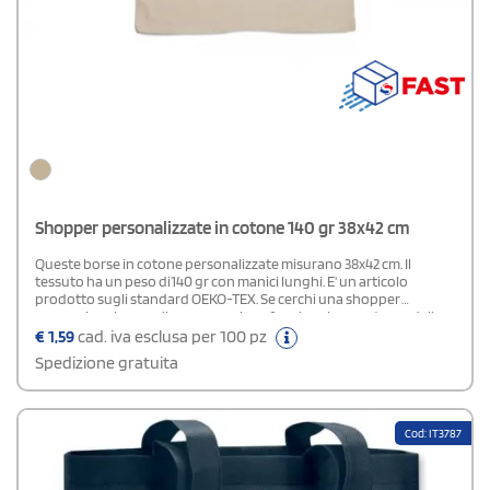
Shopper personalizzate in cotone 140 gr 38x42 cm
Queste borse in cotone personalizzate misurano 38x42 cm. Il
tessuto ha un peso di140 gr con manici lunghi. E' un articolo
prodotto sugli standard OEKO-TEX. Se cerchi una shopper
promozionale semplice, economica e funzionale, questo modello
naturale è perfetto per le tue esigenze.
€
1,59
cad. iva esclusa per 100 pz
Spedizione gratuita
Cod: IT3787