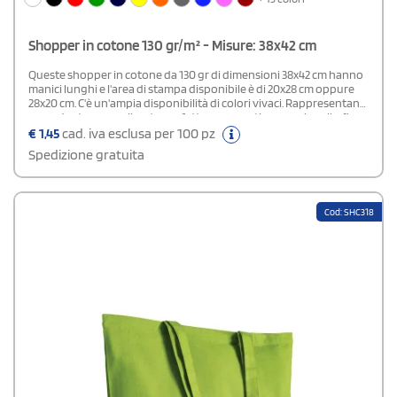
Shopper in cotone 130 gr/m² - Misure: 38x42 cm
Queste shopper in cotone da 130 gr di dimensioni 38x42 cm hanno
manici lunghi e l'area di stampa disponibile è di 20x28 cm oppure
28x20 cm. C'è un'ampia disponibilità di colori vivaci. Rappresentano
un gadget personalizzato perfetto per eventi promozionali e fiere
di settore. Ordinale subito su Stampasi.it.
€
1,45
cad. iva esclusa per 100 pz
Spedizione gratuita
Cod: SHC318