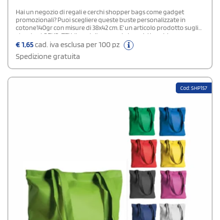
Hai un negozio di regali e cerchi shopper bags come gadget
promozionali? Puoi scegliere queste buste personalizzate in
cotone140gr con misure di 38x42 cm. E' un articolo prodotto sugli
standard OEKO-TEX. Il modello prevede i manici lunghi e sono
disponibili diverse varianti di colore. La scelta ideale per chi ha una
€
1,65
cad. iva esclusa per 100 pz
clientela giovane e dinamica.
Spedizione gratuita
Cod: SHP157