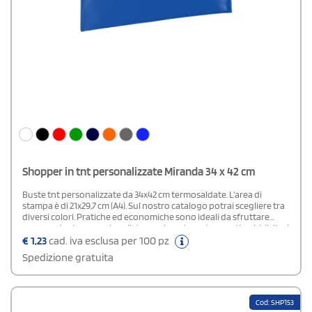
Shopper in tnt personalizzate Miranda 34 x 42 cm
Buste tnt personalizzate da 34x42 cm termosaldate. L'area di
stampa è di 21x29,7 cm (A4). Sul nostro catalogo potrai scegliere tra
diversi colori. Pratiche ed economiche sono ideali da sfruttare
come gadget promozionali da regalare durante eventi pubblicitari
o fiere di settore.
€
1,23
cad. iva esclusa per 100 pz
Spedizione gratuita
Cod: SHP153