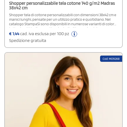
Shopper personalizzabile tela cotone 140 g/m2 Madras
38x42 cm
Shopper tela di cotone personalizzabili con dimensioni 38x42 cm e
manici lunghi, pensate per un utilizzo pratico e quotidiano. Nel
catalogo StampaSì sono disponibili in numerose varianti di colore,
tutte vivaci, ideali per mettere in risalto il logo aziendale.
Economiche e funzionali, rappresentano una scelta efficace come
€
1,44
cad. iva esclusa per 100 pz
gadget promozionali da distribuire durante fiere ed eventi di
Spedizione gratuita
settore.
Cod: MO9268