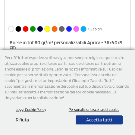
+ 5 colori
Borse in tnt 80 gr/m² personalizzabili Aprica - 36x40x9
cm
Borse in tnt personalizzate da 36x40x9 cm con peso di 80 gr/mq. Il
Per offrirti un'esperienza di navigazione sempre migliore, questo sito
modello è termosaldato e prevede il soffietto e i manici lunghi.
utilizza cookie propri e di terze parti. I cookie di terze parti potranno
L'area di stampa è 21x29,7 cm e sono disponibili diverse varianti di
anche essere di profilazione. Leggi la nostra Informativa sull’uso dei
colore. Essendo pratiche ed economiche, rappresentano un'idea
brillante per fare omaggi promozionali ai clienti del tuo negozio.
€
1,16
cad. iva esclusa per 100 pz
cookie per saperne di più oppure vai su “Personalizza la scelta dei
cookie” per gestire le tue impostazioni. Cliccando "Accetta Tutti"
Spedizione gratuita
acconsenti alla memorizzazione dei cookie sul tuo dispositivo. Cliccando
su "Rifiuta" accetti la memorizzazione dei soli cookie necessari. La
ringraziamo per la collaborazione!
Cod: SHC226
Leggi Cookie Policy
Personalizza la scelta dei cookie
Rifiuta
Accetta tutti