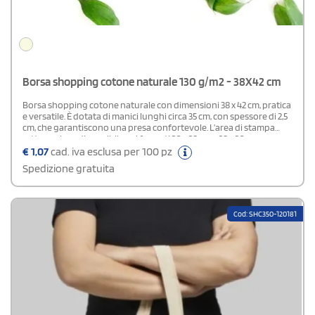
Borsa shopping cotone naturale 130 g/m2 - 38X42 cm
Borsa shopping cotone naturale con dimensioni 38 x 42 cm, pratica
e versatile. È dotata di manici lunghi circa 35 cm, con spessore di 2,5
cm, che garantiscono una presa confortevole. L’area di stampa
rettangolare, disponibile nei formati 20 x 28 cm e 28 x 20 cm,
consente di riprodurre il logo a colori con ottima visibilità.
€
1,07
cad. iva esclusa per 100 pz
Spedizione gratuita
Cod: SHC350-120181