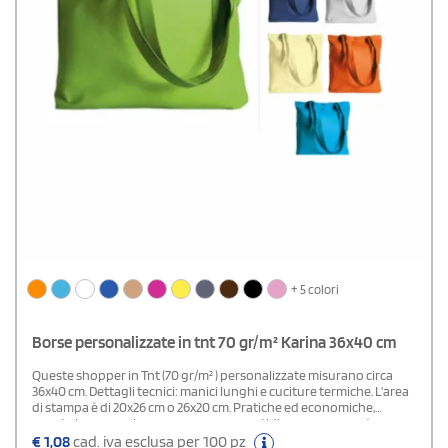
+ 5 colori
Borse personalizzate in tnt 70 gr/m² Karina 36x40 cm
Queste shopper in Tnt (70 gr/m² ) personalizzate misurano circa
36x40 cm. Dettagli tecnici: manici lunghi e cuciture termiche. L'area
di stampa è di 20x26 cm o 26x20 cm. Pratiche ed economiche,
queste borse per la spesa o per uso quotidiano rappresentano un
gadget pubblicitario affidabile per negozi e supermercati.
€
1,08
cad. iva esclusa per 100 pz