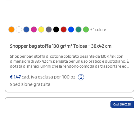
+ 1 colore
Shopper bag stoffa 130 gr/m² Tolosa - 38x42 cm
Shopper bag stoffa di cotone colorato pesante da 130 g/m², con
dimensioni di 38 x 42 cm, pensata per un uso pratico e quotidiano. È
dotata di manici lunghi che la rendono comoda da trasportare ed
è disponibile in numerose varianti di colore. Funzionale ed
economica, rappresenta una soluzione ideale se stai organizzando
€
1,47
cad. iva esclusa per 100 pz
un evento promozionale e desideri un gadget efficace per
Spedizione gratuita
valorizzare il tuo marchio.
Cod: SHC228