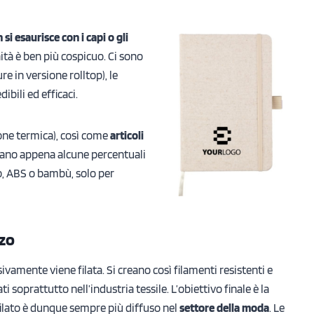
 si esaurisce con i capi o gli
nità è ben più cospicuo. Ci sono
ure in versione rolltop), le
ibili ed efficaci.
one termica), così come
articoli
ntano appena alcune percentuali
ano, ABS o bambù, solo per
zzo
ivamente viene filata. Si creano così filamenti resistenti e
 soprattutto nell’industria tessile. L’obiettivo finale è la
 filato è dunque sempre più diffuso nel
settore della moda
. Le