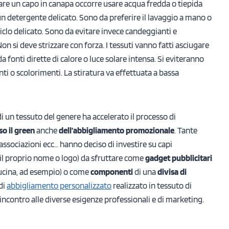
vare un capo in canapa occorre usare acqua fredda o tiepida
un detergente delicato. Sono da preferire il lavaggio a mano o
ciclo delicato. Sono da evitare invece candeggianti e
n si deve strizzare con forza. I tessuti vanno fatti asciugare
 da fonti dirette di calore o luce solare intensa. Si eviteranno
ti o scolorimenti. La stiratura va effettuata a bassa
di un tessuto del genere ha accelerato il processo di
o il green
anche
dell’abbigliamento promozionale
. Tante
associazioni ecc… hanno deciso di investire su capi
 il proprio nome o logo) da sfruttare come
gadget pubblicitari
cucina, ad esempio) o come
componenti
di una
divisa di
di
abbigliamento personalizzato
realizzato in tessuto di
 incontro alle diverse esigenze professionali e di marketing.