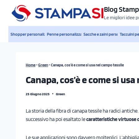
Salta
Blog Stamp
al
Le migliori idee 
contenuto
Shopper personalizzate
Penne personalizzate
Sacche e zaini personalizzati
Taccuini p
Home
-
Green
-
Canapa, cos’è e come si usa nel campo tessile
Canapa, cos’è e come si usa
25 Giugno 2025
Green
La storia della fibra di canapa tessile ha radici antiche. 
successivo ha poi esaltato le
caratteristiche virtuose 
Le sue applicazioni sono davvero molteplici. L’abbigl