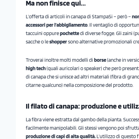
Ma non finisce qui…
L’offerta di articoli in canapa di StampaSi – però –
non
accessori per l’abbigliamento
. Il ventaglio di opportu
taccuini oppure
pochette
di diverse fogge. Gli zaini (p
sacche o le
shopper
sono alternative promozionali cred
Troverai inoltre molti modelli di
borse
(anche in versi
high tech
(quali auricolari o speaker) che però prese
di canapa che si unisce ad altri materiali (fibra di gr
citarne qualcuno) nella composizione del prodotto.
Il filato di canapa: produzione e utili
La fibra viene estratta dal gambo della pianta. Success
facilmente manipolabili. Gli stessi vengono poi sfruttati
produzione di capi di alta qualità.
L’utilizzo di questo