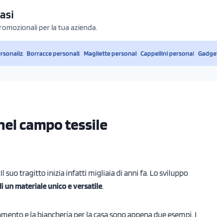
asi
promozionali per la tua azienda.
ersonalizzati
Borracce personalizzate
Magliette personalizzate
Cappellini personalizzati
Gadget
 nel campo tessile
Il suo tragitto inizia infatti migliaia di anni fa. Lo sviluppo
di un materiale unico e versatile
.
iamento e la biancheria per la casa sono appena due esempi. I