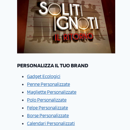
PERSONALIZZA IL TUO BRAND
Gadget Ecologici
Penne Personalizzate
Magliette Personalizzate
Polo Personalizzate
Felpe Personalizzate
Borse Personalizzate
Calendari Personalizzati