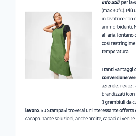
Info utili
: per la
(max 30°C). Più 
in lavatrice con 
ammorbidenti. No
all’aria, lontano
così restringimen
temperatura.
I tanti vantaggi 
conversione vers
aziende, negozi, 
brandizzati (con
(i grembiuli da 
lavoro
. Su StampaSi troverai un’interessante offerta 
canapa. Tante soluzioni, anche ardite, capaci di venire