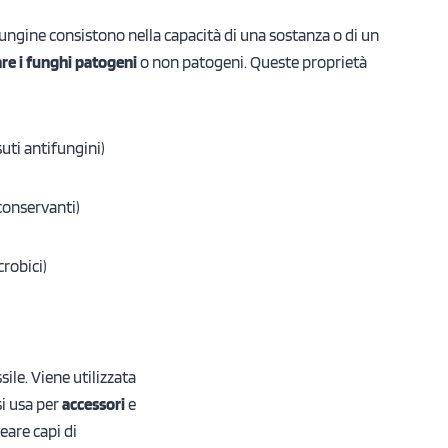
fungine consistono nella capacità di una sostanza o di un
re i funghi patogeni
o non patogeni. Queste proprietà
suti antifungini)
conservanti)
crobici)
ile. Viene utilizzata
 si usa per
accessori
e
reare capi di