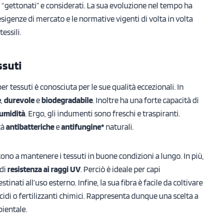
ù “gettonati” e considerati. La sua evoluzione nel tempo ha
sigenze di mercato e le normative vigenti di volta in volta
essili.
ssuti
per tessuti è conosciuta per le sue qualità eccezionali. In
e
,
durevole
e
biodegradabile
. Inoltre ha una
forte capacità di
’umidità
. Ergo, gli indumenti sono freschi e traspiranti.
tà
antibatteriche
e
antifungine*
naturali.
ono a mantenere i tessuti in buone condizioni a lungo. In più,
 di
resistenza ai raggi UV
. Perciò è ideale per capi
inati all’uso esterno. Infine, la sua fibra è facile da coltivare
icidi o fertilizzanti chimici. Rappresenta dunque una scelta a
ientale.