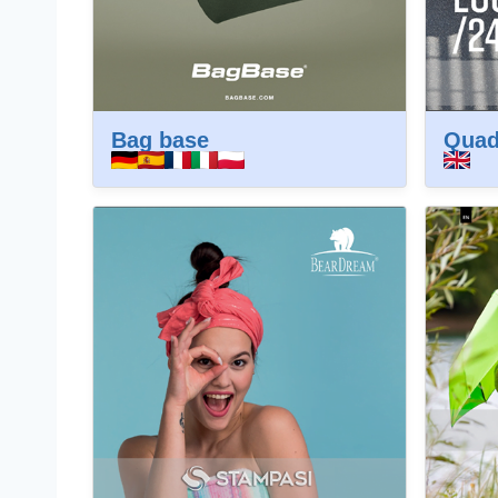
Bag base
Quad