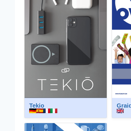
Tekio
Graid