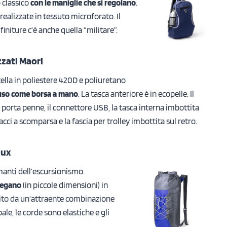
 classico
con le maniglie che si regolano
.
 realizzate in tessuto microforato. Il
finiture c’è anche quella “militare”.
zzati Maori
ella in poliestere 420D e poliuretano
’uso come borsa a mano
. La tasca anteriore è in ecopelle. Il
 porta penne, il connettore USB, la tasca interna imbottita
lacci a scomparsa e la fascia per trolley imbottita sul retro.
dux
anti dell’escursionismo.
piegano
(in piccole dimensioni) in
sito da un’attraente combinazione
ale, le corde sono elastiche e gli