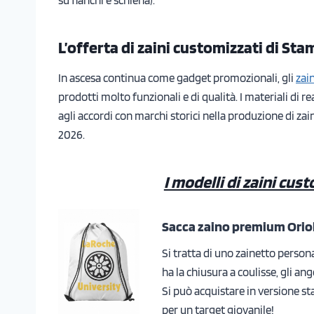
L’offerta di zaini customizzati di St
In ascesa continua come gadget promozionali, gli
zai
prodotti molto funzionali e di qualità. I materiali di r
agli accordi con marchi storici nella produzione di zain
2026.
I modelli di zaini cust
Sacca zaino premium Orio
Si tratta di uno zainetto person
ha la chiusura a coulisse, gli an
Si può acquistare in versione s
per un target giovanile!