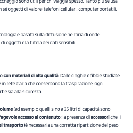
ccheggio sono utili per chi viaggia spesso. Tanto più se usa i
n sé oggetti di valore (telefoni cellulari, computer portatili,
cnologia è basata sulla diffusione nell’aria di onde
 oggetti e la tutela dei dati sensibili.
to
con materiali di alta qualità
. Dalle cinghie e fibbie studiate
e in rete d’aria che consentono la traspirazione, ogni
t e sia alla sicurezza.
 volume
(ad esempio quelli sino a 35 litri di capacità sono
l’agevole accesso al contenuto
; la presenza di
accessori
che li
l trasporto
(è necessaria una corretta ripartizione del peso