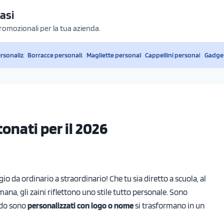
asi
promozionali per la tua azienda.
ersonalizzati
Borracce personalizzate
Magliette personalizzate
Cappellini personalizzati
Gadget
tonati per il 2026
io da ordinario a straordinario! Che tu sia diretto a scuola, al
mana, gli zaini riflettono uno stile tutto personale. Sono
ando sono
personalizzati con logo o nome
si trasformano in un