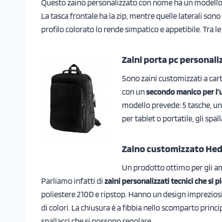
Questo zaino personalizzato con nome ha un modello
La tasca frontale ha la zip, mentre quelle laterali sono
profilo colorato lo rende simpatico e appetibile. Tra le 
Zaini porta pc personali
Sono zaini customizzati a cart
con un
secondo manico per l
modello prevede: 5 tasche, un
per tablet o portatile, gli spal
Zaino customizzato He
Un prodotto ottimo per gli am
Parliamo infatti di
zaini personalizzati tecnici che si 
poliestere 210D e ripstop. Hanno un design imprezio
di colori. La chiusura è a fibbia nello scomparto princip
spallacci che si possono regolare.