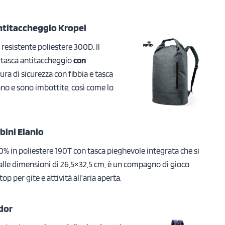
ntitaccheggio Kropel
resistente poliestere 300D. Il
a tasca antitaccheggio
con
ura di sicurezza con fibbia e tasca
lano e sono imbottite, così come lo
bini Elanio
% in poliestere 190T con tasca pieghevole integrata che si
alle dimensioni di 26,5×32,5 cm, è un compagno di gioco
p per gite e attività all’aria aperta.
dor