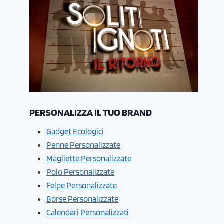
PERSONALIZZA IL TUO BRAND
Gadget Ecologici
Penne Personalizzate
Magliette Personalizzate
Polo Personalizzate
Felpe Personalizzate
Borse Personalizzate
Calendari Personalizzati