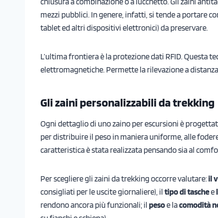
chiusura a combinazione o a lucchetto. Gli zaini antita
mezzi pubblici. In genere, infatti, si tende a portare co
tablet ed altri dispositivi elettronici) da preservare.
L’ultima frontiera è la protezione dati RFID. Questa te
elettromagnetiche. Permette la rilevazione a distanza di
Gli zaini personalizzabili da trekking
Ogni dettaglio di uno zaino per escursioni è progetta
per distribuire il peso in maniera uniforme, alle foder
caratteristica è stata realizzata pensando sia al comfor
Per scegliere gli zaini da trekking occorre valutare:
il
consigliati per le uscite giornaliere), il
tipo di tasche
e
rendono ancora più funzionali; il
peso
e la
comodità ne
su fianchi e schiena).