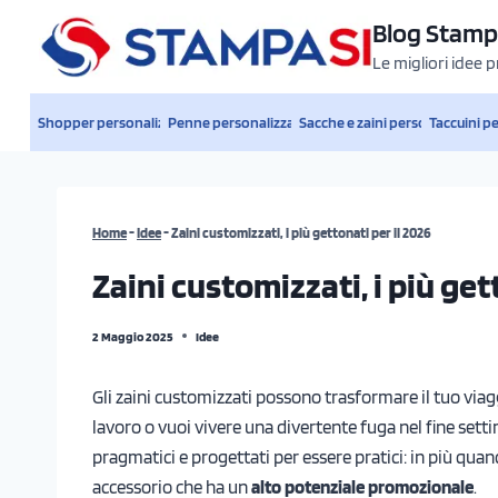
Salta
Blog Stamp
al
Le migliori idee 
contenuto
Shopper personalizzate
Penne personalizzate
Sacche e zaini personalizzati
Taccuini p
Home
-
Idee
-
Zaini customizzati, i più gettonati per il 2026
Zaini customizzati, i più get
2 Maggio 2025
Idee
Gli zaini customizzati possono trasformare il tuo viagg
lavoro o vuoi vivere una divertente fuga nel fine setti
pragmatici e progettati per essere pratici: in più qu
accessorio che ha un
alto potenziale promozionale
.