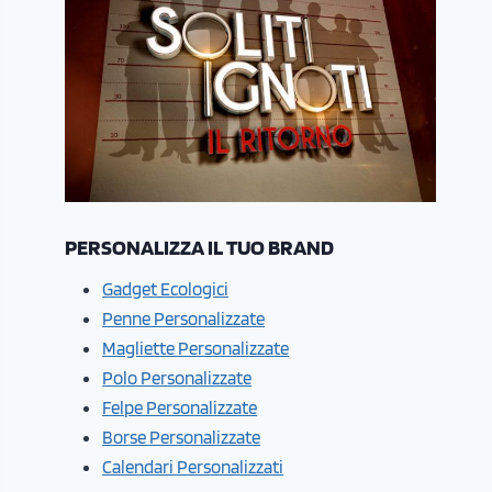
PERSONALIZZA IL TUO BRAND
Gadget Ecologici
Penne Personalizzate
Magliette Personalizzate
Polo Personalizzate
Felpe Personalizzate
Borse Personalizzate
Calendari Personalizzati