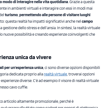
o modo di interagire nella vita quotidiana
. Grazie a questa
e in ambienti virtuali e interagire con essi in modi mai
 del
turismo
,
permettendo alle persone di visitare luoghi
o: questa realtà ha impatti significativi anche nel
campo
 gestione dello stress e dell’ansia. In sintesi, la realtà virtuale
do nuove possibilità e creando esperienze coinvolgenti che
rienza unica
da vivere
ali per un’esperienza unica
, ci sono diverse opzioni disponibili
egoria dedicata proprio alla
realtà virtuale
, troverai opzioni
e esperienze diverse. C’è ad esempio il visore di realtà virtuale
resso cavo cuffie.
esto articolo altamente promozionale, perché è
 può essere sfruttato come gadget per negozi di elettronica