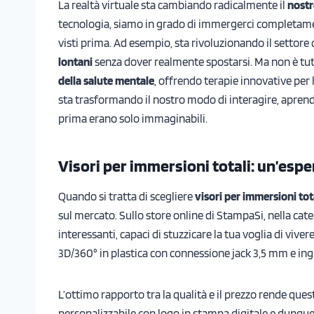
La realtà virtuale sta cambiando radicalmente il
nostr
tecnologia, siamo in grado di immergerci completament
visti prima. Ad esempio, sta rivoluzionando il settore
lontani
senza dover realmente spostarsi. Ma non è tutt
della salute mentale
, offrendo terapie innovative per la
sta trasformando il nostro modo di interagire, apren
prima erano solo immaginabili.
Visori per immersioni totali: un’espe
Quando si tratta di scegliere
visori per immersioni tot
sul mercato. Sullo store online di StampaSi, nella cat
interessanti, capaci di stuzzicare la tua voglia di viver
3D/360° in plastica con connessione jack 3,5 mm e ing
L’ottimo rapporto tra la qualità e il prezzo rende qu
personalizzabile con logo in stampa digitale e dunque