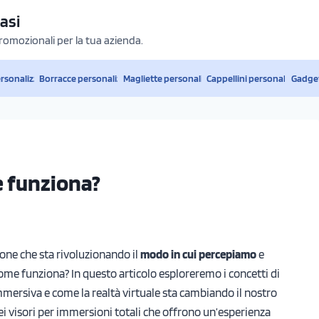
asi
promozionali per la tua azienda.
ersonalizzati
Borracce personalizzate
Magliette personalizzate
Cappellini personalizzati
Gadget
e funziona?
one che sta rivoluzionando il
modo in cui percepiamo
e
ome funziona? In questo articolo esploreremo i concetti di
mmersiva e come la realtà virtuale sta cambiando il nostro
ei visori per immersioni totali che offrono un’esperienza