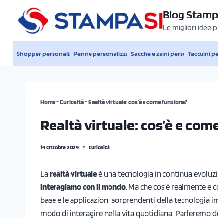
Salta
Blog Stamp
al
Le migliori idee 
contenuto
Shopper personalizzate
Penne personalizzate
Sacche e zaini personalizzati
Taccuini p
Home
-
Curiosità
-
Realtà virtuale: cos’è e come funziona?
Realtà virtuale: cos’è e com
14 Ottobre 2024
Curiosità
La
realtà virtuale
è una tecnologia in continua evoluzi
interagiamo con il mondo
. Ma che cos’è realmente e c
base e le applicazioni sorprendenti della tecnologia i
modo di interagire nella vita quotidiana. Parleremo d