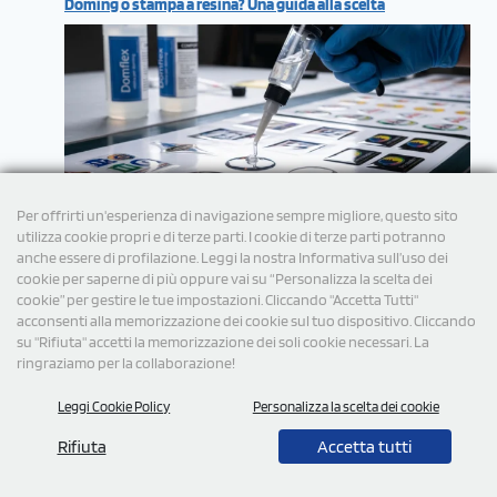
Doming o stampa a resina? Una guida alla scelta
Per offrirti un'esperienza di navigazione sempre migliore, questo sito
utilizza cookie propri e di terze parti. I cookie di terze parti potranno
anche essere di profilazione. Leggi la nostra Informativa sull’uso dei
cookie per saperne di più oppure vai su “Personalizza la scelta dei
cookie” per gestire le tue impostazioni. Cliccando "Accetta Tutti"
acconsenti alla memorizzazione dei cookie sul tuo dispositivo. Cliccando
su "Rifiuta" accetti la memorizzazione dei soli cookie necessari. La
ringraziamo per la collaborazione!
Leggi Cookie Policy
Personalizza la scelta dei cookie
© 2026 Tutti i diritti Riservati StampaSi S.r.l.
Rifiuta
Accetta tutti