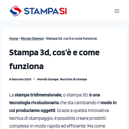
Salta
al
contenuto
Home
-
Mondo Stampa
-
Stampa 3d, cos’è e come funziona
Stampa 3d, cos’è e come
funziona
8 Gennaio 2025
Mondo Stampa
,
Tecniche di Stampa
La
stampa tridimensionale,
o stampa 3D,
è una
tecnologia rivoluzionaria
che sta cambiando il
modo in
cui produciamo oggetti
. Grazie a questa innovativa
tecnica di stampaggio, è possibile creare prodotti
complessi in modo rapido ed efficiente. Ma come