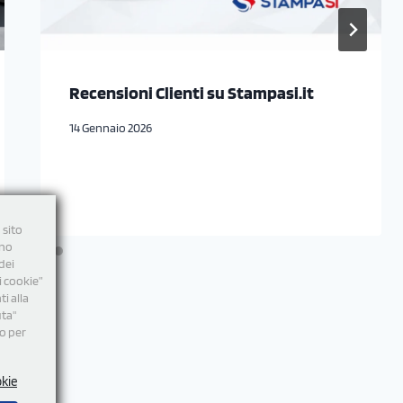
Recensioni Clienti su Stampasi.it
14 Gennaio 2026
 sito
nno
dei
i cookie”
i alla
uta"
mo per
okie