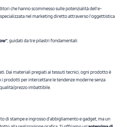
ditori che hanno scommesso sulle potenzialità dell’e-
specializzata nel marketing diretto attraverso l’oggettistica
how”
, guidati da tre pilastri fondamentali:
ti. Dai materiali pregiati ai tessuti tecnici, ogni prodotto è
o i prodotti per intercettare le tendenze moderne senza
 qualità/prezzo imbattibile.
 sito di stampe e ingrosso d’abbigliamento e gadget, ma un
tto alla realizzazione grafica. Ti offriamo un’
anteprima di