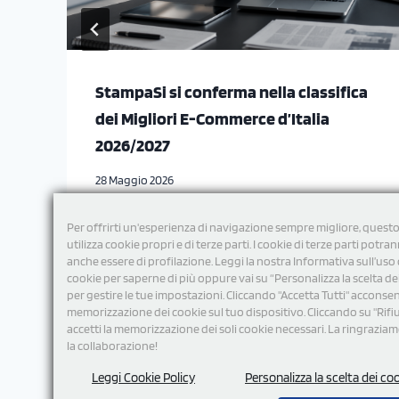
StampaSi si conferma nella classifica
dei Migliori E-Commerce d’Italia
2026/2027
28 Maggio 2026
Per offrirti un'esperienza di navigazione sempre migliore, questo
utilizza cookie propri e di terze parti. I cookie di terze parti potra
anche essere di profilazione. Leggi la nostra Informativa sull’uso 
cookie per saperne di più oppure vai su “Personalizza la scelta de
per gestire le tue impostazioni. Cliccando "Accetta Tutti" acconsent
memorizzazione dei cookie sul tuo dispositivo. Cliccando su "Rifi
accetti la memorizzazione dei soli cookie necessari. La ringrazia
la collaborazione!
Leggi Cookie Policy
Personalizza la scelta dei co