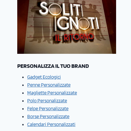
PERSONALIZZA IL TUO BRAND
Gadget Ecologici
Penne Personalizzate
Magliette Personalizzate
Polo Personalizzate
Felpe Personalizzate
Borse Personalizzate
Calendari Personalizzati