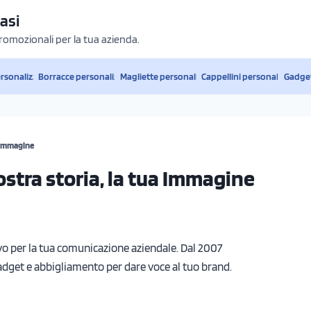
asi
promozionali per la tua azienda.
ersonalizzati
Borracce personalizzate
Magliette personalizzate
Cappellini personalizzati
Gadget
a Immagine
ostra storia, la tua Immagine
tivo per la tua comunicazione aziendale. Dal 2007
adget e abbigliamento per dare voce al tuo brand.