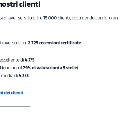
ostri clienti
si di aver servito oltre 15.000 clienti, costruendo con loro un
ttraverso oltre
2.725 recensioni certificate
:
eccellente di
4.7/5
.
5
(con ben il
79% di valutazioni a 5 stelle
).
a media di
4.3/5
.
i dei clienti