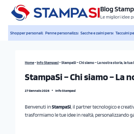
Salta
Blog Stamp
al
Le migliori idee 
contenuto
Shopper personalizzate
Penne personalizzate
Sacche e zaini personalizzati
Taccuini p
Home
-
Info Stampasi
-
StampaSi – Chi siamo – La nostra storia, la tu
StampaSi – Chi siamo – La n
27 Gennaio 2026
Info Stampasi
Benvenuti in
StampaSi
, il partner tecnologico e crea
trasformiamo le tue idee in realtà, personalizzando g