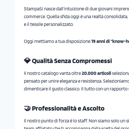
StampaSì nasce dall’intuizione di due giovani impren
commerce. Quella sfida oggi è una realtà consolidata, 
e il tessile personalizzato.
Oggi mettiamo a tua disposizione
19 anni di “know-
💎 Qualità Senza Compromessi
Il nostro catalogo vanta oltre
20.000 articoli
seleziona
pensato per unire eleganza e resistenza. Selezioniam
dimenticare il gusto classico. Il tutto con un rapporto
🤝 Professionalità e Ascolto
Il nostro punto di forza è lo staff. Non siamo solo un
team affiatato che ti accompagna dalla scelta del prodo