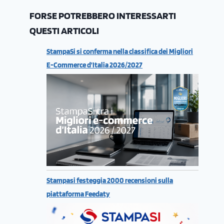
FORSE POTREBBERO INTERESSARTI
QUESTI ARTICOLI
StampaSi si conferma nella classifica dei Migliori
E-Commerce d’Italia 2026/2027
Stampasi festeggia 2000 recensioni sulla
piattaforma Feedaty