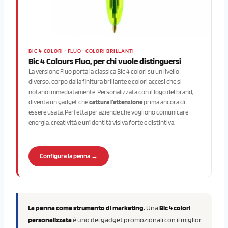
BIC 4 COLORI · FLUO · COLORI BRILLANTI
Bic 4 Colours Fluo, per chi vuole distinguersi
La versione Fluo porta la classica Bic 4 colori su un livello
diverso: corpo dalla finitura brillante e colori accesi che si
notano immediatamente. Personalizzata con il logo del brand,
diventa un gadget che
cattura l’attenzione
prima ancora di
essere usata. Perfetta per aziende che vogliono comunicare
energia, creatività e un’identità visiva forte e distintiva.
Configura la penna →
La penna come strumento di marketing.
Una
Bic 4 colori
personalizzata
è uno dei gadget promozionali con il miglior