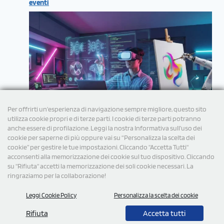
eventi
Per offrirti un'esperienza di navigazione sempre migliore, questo sito
utilizza cookie propri e di terze parti. I cookie di terze parti potranno
anche essere di profilazione. Leggi la nostra Informativa sull’uso dei
cookie per saperne di più oppure vai su “Personalizza la scelta dei
cookie” per gestire le tue impostazioni. Cliccando "Accetta Tutti"
acconsenti alla memorizzazione dei cookie sul tuo dispositivo. Cliccando
su "Rifiuta" accetti la memorizzazione dei soli cookie necessari. La
ringraziamo per la collaborazione!
Leggi Cookie Policy
Personalizza la scelta dei cookie
© 2026 Tutti i diritti Riservati StampaSi S.r.l.
Rifiuta
Accetta tutti