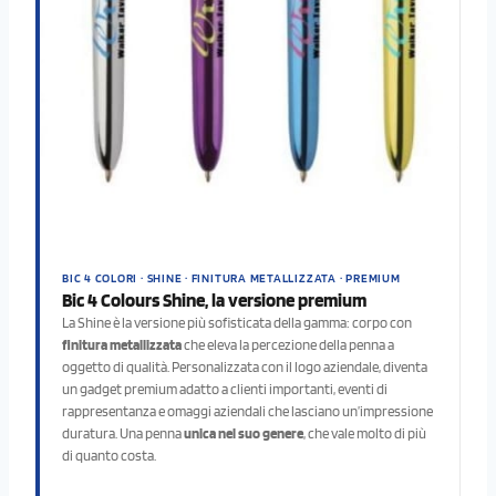
BIC 4 COLORI · SHINE · FINITURA METALLIZZATA · PREMIUM
Bic 4 Colours Shine, la versione premium
La Shine è la versione più sofisticata della gamma: corpo con
finitura metallizzata
che eleva la percezione della penna a
oggetto di qualità. Personalizzata con il logo aziendale, diventa
un gadget premium adatto a clienti importanti, eventi di
rappresentanza e omaggi aziendali che lasciano un’impressione
duratura. Una penna
unica nel suo genere
, che vale molto di più
di quanto costa.