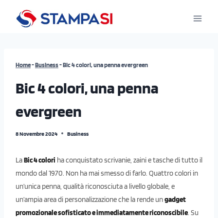
Salta
al
contenuto
Home
-
Business
-
Bic 4 colori, una penna evergreen
Bic 4 colori, una penna
evergreen
8 Novembre 2024
Business
La
Bic 4 colori
ha conquistato scrivanie, zaini e tasche di tutto il
mondo dal 1970. Non ha mai smesso di farlo. Quattro colori in
un’unica penna, qualità riconosciuta a livello globale, e
un’ampia area di personalizzazione che la rende un
gadget
promozionale sofisticato e immediatamente riconoscibile
. Su