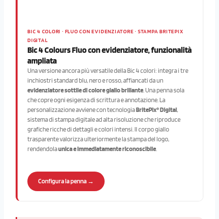
BIC 4 COLORI · FLUO CON EVIDENZIATORE · STAMPA BRITEPIX
DIGITAL
Bic 4 Colours Fluo con evidenziatore, funzionalità
ampliata
Una versione ancora più versatile della Bic 4 colori: integra i tre
inchiostri standard blu, nero e rosso, affiancati da un
evidenziatore sottile di colore giallo brillante
. Una penna sola
che copre ogni esigenza di scrittura e annotazione. La
personalizzazione avviene con tecnologia
BritePix® Digital
,
sistema di stampa digitale ad alta risoluzione che riproduce
grafiche ricche di dettagli e colori intensi. Il corpo giallo
trasparente valorizza ulteriormente la stampa del logo,
rendendola
unica e immediatamente riconoscibile
.
Configura la penna →