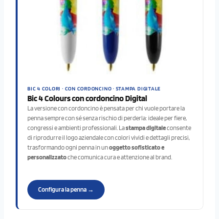
BIC 4 COLORI · CON CORDONCINO · STAMPA DIGITALE
Bic 4 Colours con cordoncino Digital
La versione con cordoncino è pensata per chi vuole portare la
penna sempre con sé senza rischio di perderla: ideale per fiere,
congressi e ambienti professionali. La
stampa digitale
consente
di riprodurre il logo aziendale con colori vividi e dettagli precisi,
trasformando ogni penna in un
oggetto sofisticato e
personalizzato
che comunica cura e attenzione al brand.
Configura la penna →