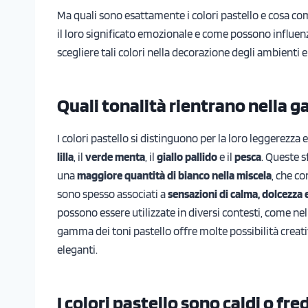
Ma quali sono esattamente i colori pastello e cosa co
il loro significato emozionale e come possono influen
scegliere tali colori nella decorazione degli ambienti e
Quali tonalità rientrano nella g
I colori pastello si distinguono per la loro leggerezza
lilla
, il
verde menta
, il
giallo pallido
e il
pesca
. Queste 
una
maggiore quantità di bianco nella miscela
, che co
sono spesso associati a
sensazioni di calma, dolcezza
possono essere utilizzate in diversi contesti, come ne
gamma dei toni pastello offre molte possibilità creati
eleganti.
I colori pastello sono caldi o fre