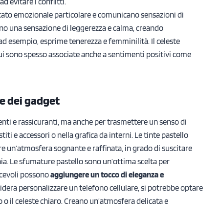
d evitare i conflitti.
ficato emozionale particolare e comunicano sensazioni di
ano una sensazione di leggerezza e calma, creando
 ad esempio, esprime tenerezza e femminilità. Il celeste
enui sono spesso associate anche a sentimenti positivi come
ne dei gadget
enti e rassicuranti, ma anche per trasmettere un senso di
iti e accessori o nella grafica da interni. Le tinte pastello
re un’atmosfera sognante e raffinata, in grado di suscitare
nia. Le sfumature pastello sono un’ottima scelta per
iacevoli possono
aggiungere un tocco di eleganza e
sidera personalizzare un telefono cellulare, si potrebbe optare
o o il celeste chiaro. Creano un’atmosfera delicata e