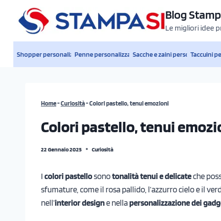
Salta
Blog Stamp
al
Le migliori idee 
contenuto
Shopper personalizzate
Penne personalizzate
Sacche e zaini personalizzati
Taccuini p
Home
-
Curiosità
-
Colori pastello, tenui emozioni
Colori pastello, tenui emozi
22 Gennaio 2025
Curiosità
I
colori pastello
sono
tonalità tenui e delicate
che poss
sfumature, come il rosa pallido, l’azzurro cielo e il 
nell’
interior design
e nella
personalizzazione dei gadg