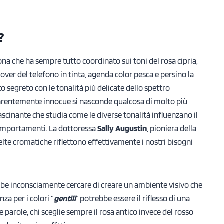
?
na che ha sempre tutto coordinato sui toni del rosa cipria,
cover del telefono in tinta, agenda color pesca e persino la
 segreto con le tonalità più delicate dello spettro
pparentemente innocue si nasconde qualcosa di molto più
ascinante che studia come le diverse tonalità influenzano il
comportamenti. La dottoressa
Sally Augustin
, pioniera della
elte cromatiche riflettono effettivamente i nostri bisogni
bbe inconsciamente cercare di creare un ambiente visivo che
za per i colori “
gentili
” potrebbe essere il riflesso di una
re parole, chi sceglie sempre il rosa antico invece del rosso