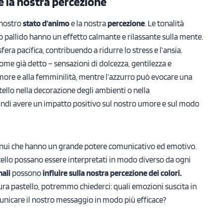
e la nostra percezione
 nostro
stato d’animo
e la nostra
percezione
. Le tonalità
allo pallido hanno un effetto calmante e rilassante sulla mente.
ra pacifica, contribuendo a ridurre lo stress e l’ansia.
come già detto – sensazioni di dolcezza, gentilezza e
amore e alla femminilità, mentre l’azzurro può evocare una
stello nella decorazione degli ambienti o nella
ndi avere un impatto positivo sul nostro umore e sul modo
tenui che hanno un grande potere comunicativo ed emotivo.
astello possano essere interpretati in modo diverso da ogni
nali
possono
influire sulla nostra percezione dei colori.
ra pastello, potremmo chiederci: quali emozioni suscita in
unicare il nostro messaggio in modo più efficace?