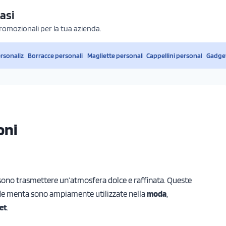
asi
promozionali per la tua azienda.
ersonalizzati
Borracce personalizzate
Magliette personalizzate
Cappellini personalizzati
Gadget
oni
ono trasmettere un’atmosfera dolce e raffinata. Queste
verde menta sono ampiamente utilizzate nella
moda
,
et
.