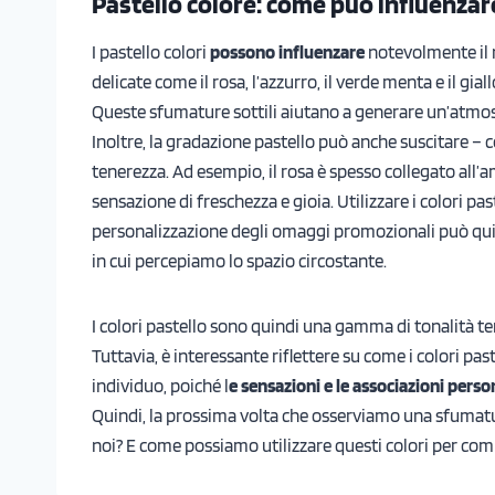
Pastello colore: come può influenzar
I pastello colori
possono influenzare
notevolmente il
delicate come il rosa, l’azzurro, il verde menta e il gi
Queste sfumature sottili aiutano a generare un’atmosfe
Inoltre, la gradazione pastello può anche suscitare – 
tenerezza. Ad esempio, il rosa è spesso collegato all’
sensazione di freschezza e gioia. Utilizzare i colori pa
personalizzazione degli omaggi promozionali può qui
in cui percepiamo lo spazio circostante.
I colori pastello sono quindi una gamma di tonalità 
Tuttavia, è interessante riflettere su come i colori p
individuo, poiché l
e sensazioni e le associazioni perso
Quindi, la prossima volta che osserviamo una sfumatu
noi? E come possiamo utilizzare questi colori per com