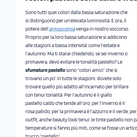
Sono tutti quei colori dalla bassa saturazione che
si distinguono per un’elevata luminosità. E ora, il
potere dell’
armocromia
venga in nostro soccorso.
Proprio per la loro bassa saturazione si addicono
alle stagioni a bassa intensità: come l’estate e
l’autunno. Ma ti starai chiedendo, se sei inverno o
primavera, devo evitare le tonalità pastello? Le
sfumature pastello
sono “colori amici” che si
trovano un po’ in tutte le stagioni: dovete solo
trovare quello più adatto all’incarnato per brillare
con tenui tonalità. Per l’autunno è il giallo
pastello caldo che tende all’oro, per l’inverno è il
rosa pallido, per la primavera è l’azzurro e il verde, p
outfit, anche beauty look tenui: le tinte pastello no
temperature si fanno più miti, come se fosse un artic
trucco “pastello”.