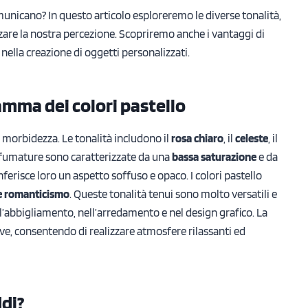
municano? In questo articolo esploreremo le diverse tonalità,
zare la nostra percezione. Scopriremo anche i vantaggi di
 nella creazione di oggetti personalizzati.
amma dei colori pastello
 e morbidezza. Le tonalità includono il
rosa chiaro
, il
celeste
, il
sfumature sono caratterizzate da una
bassa saturazione
e da
nferisce loro un aspetto soffuso e opaco. I colori pastello
 e romanticismo
. Queste tonalità tenui sono molto versatili e
ll’abbigliamento, nell’arredamento e nel design grafico. La
ve, consentendo di realizzare atmosfere rilassanti ed
ddi?