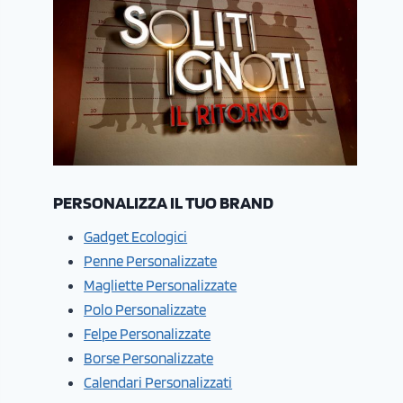
PERSONALIZZA IL TUO BRAND
Gadget Ecologici
Penne Personalizzate
Magliette Personalizzate
Polo Personalizzate
Felpe Personalizzate
Borse Personalizzate
Calendari Personalizzati