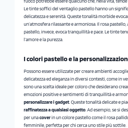
fuoco potrebbe essere qualcuno che, nella vita, tende a
Le tinte soffici del ventaglio pastello hanno un signi
delicatezza e serenità. Queste tonalità morbide evoc
un’atmosfera rilassante e armoniosa. Il rosa pastello,
pastello, invece, evoca tranquillità e pace. Le tinte t
l’amore e la purezza.
I colori pastello e la personalizzazio
Possono essere utilizzate per creare ambienti accogli
delicatezza ed eleganza in diversi contesti, come in vest
sono una scelta ideale per coloro che desiderano crea
emozioni positive e sentimenti di tranquillità e armo
personalizzare i gadget
. Queste tonalità delicate e p
raffinatezza a qualsiasi oggetto
. Ad esempio, se si de
per una
cover
in un colore pastello come il rosa pallid
femminile, perfetta per chi cerca uno stile più sottile.