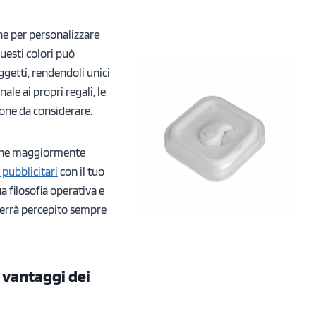
che per personalizzare
questi colori può
ggetti, rendendoli unici
ale ai propri regali, le
one da considerare.
e che maggiormente
pubblicitari
con il tuo
ua filosofia operativa e
 verrà percepito sempre
: vantaggi dei