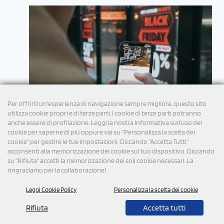
Per offrirti un'esperienza di navigazione sempre migliore, questo sito
utilizza cookie propri e di terze parti. I cookie di terze parti potranno
anche essere di profilazione. Leggi la nostra Informativa sull’uso dei
cookie per saperne di più oppure vai su “Personalizza la scelta dei
cookie” per gestire le tue impostazioni. Cliccando "Accetta Tutti"
acconsenti alla memorizzazione dei cookie sul tuo dispositivo. Cliccando
su "Rifiuta" accetti la memorizzazione dei soli cookie necessari. La
ringraziamo per la collaborazione!
Leggi Cookie Policy
Personalizza la scelta dei cookie
© 2026 Tutti i diritti Riservati StampaSi S.r.l.
Rifiuta
Accetta tutti