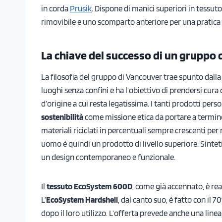
in corda
Prusik
. Dispone di manici superiori in tessuto 
rimovibile e uno scomparto anteriore per una pratica
La chiave del successo di un gruppo 
La filosofia del gruppo di Vancouver trae spunto dalla l
luoghi senza confini e ha l’obiettivo di prendersi cura
d’origine a cui resta legatissima. I tanti prodotti per
sostenibilità
come missione etica da portare a termine. 
materiali riciclati in percentuali sempre crescenti pe
uomo è quindi un prodotto di livello superiore. Sintetiz
un design contemporaneo e funzionale.
Il
tessuto EcoSystem 600D
, come già accennato, è rea
L’
EcoSystem Hardshell
, dal canto suo, è fatto con il 
dopo il loro utilizzo. L’offerta prevede anche una linea