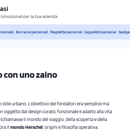
asi
promozionali per la tua azienda.
ersonalizzati
Borracce personalizzate
Magliette personalizzate
Cappellini personalizzati
Gadget
to con uno zaino
lo stile urbano. L’obiettivo dei fondatori era semplice ma
n oggetto dal design curato, funzionale e adatto alla vita
richiamasse il mondo del viaggio, della scoperta e della
ora il
mondo Herschel
, origini e filosofia operativa.