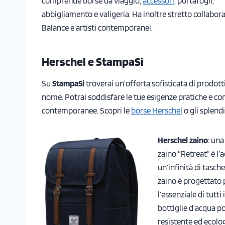
comprende borse da viaggio,
accessori
, portafogli,
abbigliamento e valigeria. Ha inoltre stretto collabo
Balance e artisti contemporanei.
Herschel e StampaSi
Su
StampaSi
troverai un’offerta sofisticata di prodo
nome. Potrai soddisfare le tue esigenze pratiche e c
contemporanee. Scopri le
borse Herschel
o gli splendi
Herschel zaino
: una
zaino “Retreat” è l’
un’infinità di tasch
zaino è progettato p
l’essenziale di tutt
bottiglie d’acqua po
resistente ed ecolog