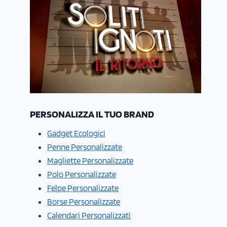
PERSONALIZZA IL TUO BRAND
Gadget Ecologici
Penne Personalizzate
Magliette Personalizzate
Polo Personalizzate
Felpe Personalizzate
Borse Personalizzate
Calendari Personalizzati