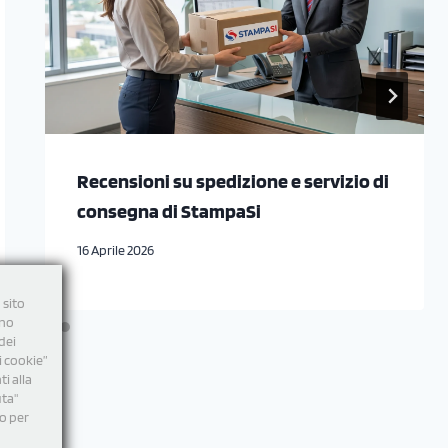
Recensioni su spedizione e servizio di
consegna di StampaSi
16 Aprile 2026
 sito
nno
dei
i cookie”
i alla
uta"
mo per