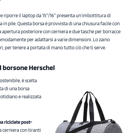
 riporre il laptop da 15″/16″ presenta un’imbottitura di
a in pile. Questa borsa è provvista di una chiusura facile con
ca apertura posteriore con cerniera e due tasche per borracce
omodamente per adattarsi a varie dimensioni. Lo zaino
, per tenere a portata di mano tutto ciò che ti serve.
 il borsone Herschel
stenibile, è scelta
ta di una borsa
uotidiano e realizzata
a riciclate post-
a cerniera con tiranti