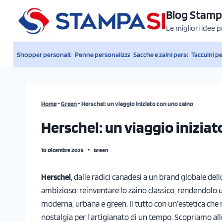
Salta
Blog Stamp
al
Le migliori idee 
contenuto
Shopper personalizzate
Penne personalizzate
Sacche e zaini personalizzati
Taccuini p
Home
-
Green
-
Herschel: un viaggio iniziato con uno zaino
Herschel: un viaggio inizia
10 Dicembre 2025
Green
Herschel
, dalle radici canadesi a un brand globale del
ambizioso:
reinventare lo zaino classico, rendendolo u
moderna, urbana e green. Il tutto con un’estetica che 
nostalgia per l’artigianato di un tempo. Scopriamo all