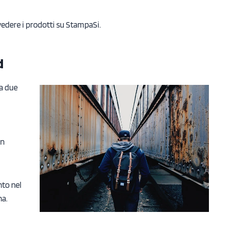
vedere i prodotti su StampaSi.
d
a due
l
i
gn
nto nel
na.