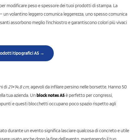
per modificare peso e spessore dei tuoi prodotti di stampa. La
le — un volantino leggero comunica leggerezza, uno spesso comunica
esanti assorbono meglio l’inchiostro e garantiscono colori più vivaci
prodotti tipografici A5 →
ni di
21×14,8 cm
, agevoli da infilare persino nelle borsette. Hanno 50
della tua azienda. Un
block notes A5
è perfetto per congressi,
ppunti e questi blocchetti occupano poco spazio rispetto agli
zato durante un evento significa lasciare qualcosa di concreto e utile
ssere usato anche dopo la fine dell’evento, mantenendo il tuo