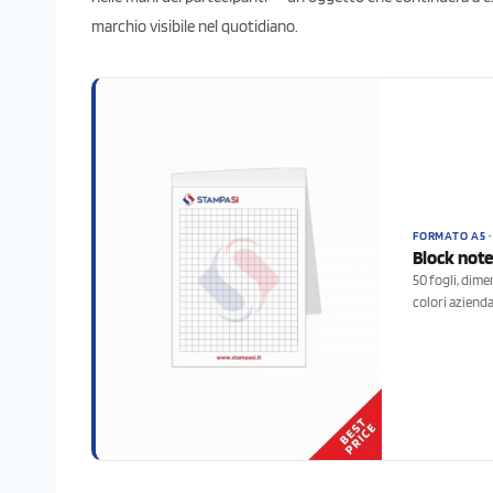
marchio visibile nel quotidiano.
FORMATO A5 ·
Block note
50 fogli, dim
colori azienda