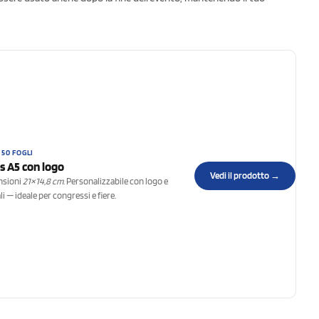
 50 FOGLI
s A5 con logo
Vedi il prodotto →
ensioni
21×14,8 cm
. Personalizzabile con logo e
li — ideale per congressi e fiere.