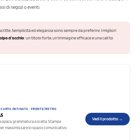
si di negozi o eventi.
ritte. Semplicità ed eleganza sono sempre da preferire. I migliori
colpo d’occhio
: un titolo forte, un’immagine efficace e una call to
 CARTA PATINATA · FRONTE/RETRO
A5
Vedi il prodotto →
a opaca, grammatura a scelta. Stampa
per massimizzare lo spazio comunicativo.