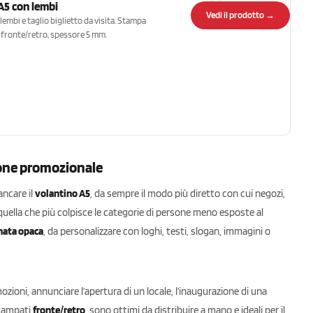
 A5 con lembi
Vedi il prodotto →
lembi e taglio biglietto da visita. Stampa
fronte/retro, spessore 5 mm.
zione promozionale
ncare il
volantino A5
, da sempre il modo più diretto con cui negozi,
uella che più colpisce le categorie di persone meno esposte al
nata opaca
, da personalizzare con loghi, testi, slogan, immagini o
oni, annunciare l’apertura di un locale, l’inaugurazione di una
stampati
fronte/retro
, sono ottimi da distribuire a mano e ideali per il