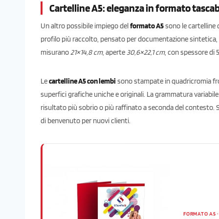
Cartelline A5: eleganza in formato tascab
Un altro possibile impiego del
formato A5
sono le cartelline 
profilo più raccolto, pensato per documentazione sintetica, 
misurano
21×14,8 cm
, aperte
30,6×22,1 cm
, con spessore di
Le
cartelline A5 con lembi
sono stampate in quadricromia fronte
superfici grafiche uniche e originali. La grammatura variabi
risultato più sobrio o più raffinato a seconda del contesto. 
di benvenuto per nuovi clienti.
FORMATO A5 ·