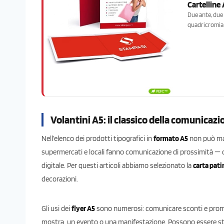
Cartelline
Due ante, due 
quadricromia 
Volantini A5: il classico della comunica
Nell’elenco dei prodotti tipografici in
formato A5
non può ma
supermercati e locali fanno comunicazione di prossimità — q
digitale. Per questi articoli abbiamo selezionato la
carta pati
decorazioni.
Gli usi dei
flyer A5
sono numerosi: comunicare sconti e promozi
mostra, un evento o una manifestazione. Possono essere 