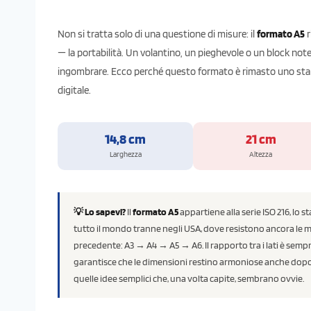
Non si tratta solo di una questione di misure: il
formato A5
r
— la portabilità. Un volantino, un pieghevole o un block notes
ingombrare. Ecco perché questo formato è rimasto uno stan
digitale.
14,8 cm
21 cm
Larghezza
Altezza
💡 Lo sapevi?
Il
formato A5
appartiene alla serie ISO 216, lo
tutto il mondo tranne negli USA, dove resistono ancora le mi
precedente: A3 → A4 → A5 → A6. Il rapporto tra i lati è semp
garantisce che le dimensioni restino armoniose anche dopo il
quelle idee semplici che, una volta capite, sembrano ovvie.