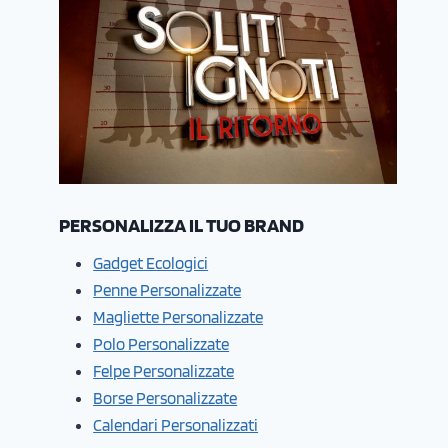
PERSONALIZZA IL TUO BRAND
Gadget Ecologici
Penne Personalizzate
Magliette Personalizzate
Polo Personalizzate
Felpe Personalizzate
Borse Personalizzate
Calendari Personalizzati