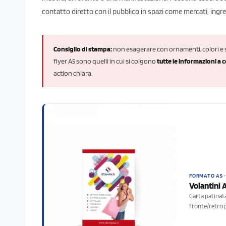
contatto diretto con il pubblico in spazi come mercati, ingres
Consiglio di stampa:
non esagerare con ornamenti, colori e sc
flyer A5 sono quelli in cui si colgono
tutte le informazioni a 
action chiara.
FORMATO A5 ·
Volantini 
Carta patinat
fronte/retro 