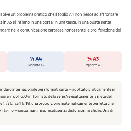
isolve un problema pratico che il foglio A4 non riesce ad affrontare
 in A5 si infilano in una borsa, in una tasca, in una busta senza
dard nella comunicazione cartacea nonostante la proliferazione del
½ A4
¼ A3
Rapporto A4
Rapporto A3
 standard internazionale per i formati carta — adottato praticamente in
sure in pollici. Ogni formato della serie A è esattamente la metà del
re 1:√2 (circa 1:1,414): una proporzione matematicamente perfetta che
 taglio — senza margini sprecati, senza distorsioni grafiche. Una di