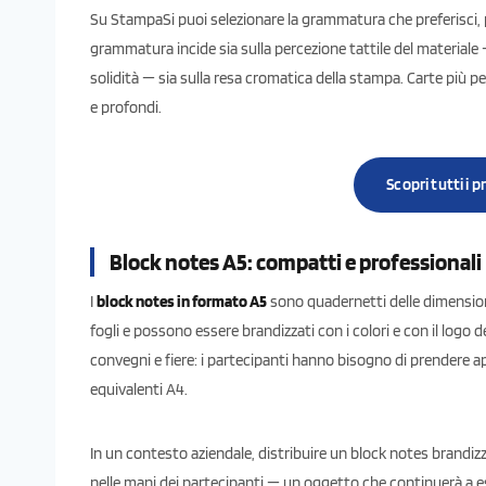
Su StampaSi puoi selezionare la grammatura che preferisci, 
grammatura incide sia sulla percezione tattile del materia
solidità — sia sulla resa cromatica della stampa. Carte più p
e profondi.
Scopri tutti i 
Block notes A5: compatti e professionali
I
block notes in formato A5
sono quadernetti delle dimensio
fogli e possono essere brandizzati con i colori e con il logo 
convegni e fiere: i partecipanti hanno bisogno di prendere a
equivalenti A4.
In un contesto aziendale, distribuire un block notes brandiz
nelle mani dei partecipanti — un oggetto che continuerà a e