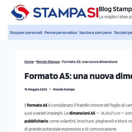
Salta
Blog Stamp
al
Le migliori idee 
contenuto
Shopper personalizzate
Penne personalizzate
Sacche e zaini personalizzati
Taccuini p
Home
-
Mondo Stampa
-
Formato A5: una nuova dimensione
Formato A5: una nuova dim
15 Maggio 2025
Mondo Stampa
Il
formato A5
è considerato il fratello minore del foglio di 
suoi svariati impieghi. Le
dimensioni A5
—
14,8×21 cm
— sono
pubblicitario
come volantini, brochure, pieghevoli e block no
di grande potenziale espressivo e di comunicazione.