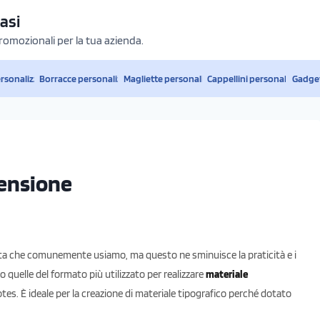
asi
promozionali per la tua azienda.
ersonalizzati
Borracce personalizzate
Magliette personalizzate
Cappellini personalizzati
Gadget
ensione
carta che comunemente usiamo, ma questo ne sminuisce la praticità e i
 quelle del formato più utilizzato per realizzare
materiale
tes. È ideale per la creazione di materiale tipografico perché dotato