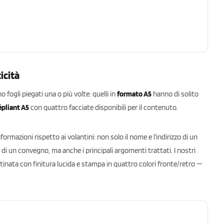
icità
fogli piegati una o più volte: quelli in
formato A5
hanno di solito
épliant A5
con quattro facciate disponibili per il contenuto.
ormazioni rispetto ai volantini: non solo il nome e l’indirizzo di un
o di un convegno, ma anche i principali argomenti trattati. I nostri
patinata con finitura lucida e stampa in quattro colori fronte/retro —