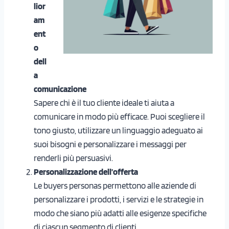
lior
am
ent
o
dell
a
comunicazione
Sapere chi è il tuo cliente ideale ti aiuta a
comunicare in modo più efficace. Puoi scegliere il
tono giusto, utilizzare un linguaggio adeguato ai
suoi bisogni e personalizzare i messaggi per
renderli più persuasivi.
Personalizzazione dell’offerta
Le buyers personas permettono alle aziende di
personalizzare i prodotti, i servizi e le strategie in
modo che siano più adatti alle esigenze specifiche
di ciascun segmento di clienti.