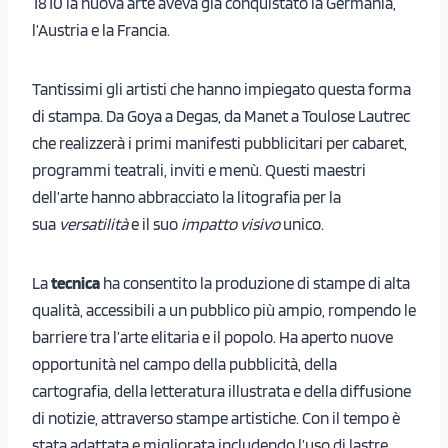
1810 la nuova arte aveva già conquistato la Germania,
l’Austria e la Francia.
Tantissimi gli artisti che hanno impiegato questa forma
di stampa. Da Goya a Degas, da Manet a Toulose Lautrec
che realizzerà i primi manifesti pubblicitari per cabaret,
programmi teatrali, inviti e menù. Questi maestri
dell’arte hanno abbracciato la litografia per la
sua
versatilità
e il suo
impatto visivo
unico.
La
tecnica
ha consentito la produzione di stampe di alta
qualità, accessibili a un pubblico più ampio, rompendo le
barriere tra l’arte elitaria e il popolo. Ha aperto nuove
opportunità nel campo della pubblicità, della
cartografia, della letteratura illustrata e della diffusione
di notizie, attraverso stampe artistiche. Con il tempo è
stata adattata e migliorata includendo l’uso di lastre