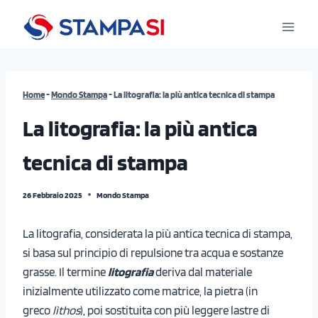
Salta
al
contenuto
Home
-
Mondo Stampa
-
La litografia: la più antica tecnica di stampa
La litografia: la più antica
tecnica di stampa
26 Febbraio 2025
Mondo Stampa
La litografia, considerata la più antica tecnica di stampa,
si basa sul principio di repulsione tra acqua e sostanze
grasse. Il termine
litografia
deriva dal materiale
inizialmente utilizzato come matrice, la pietra (in
greco
lìthos
), poi sostituita con più leggere lastre di