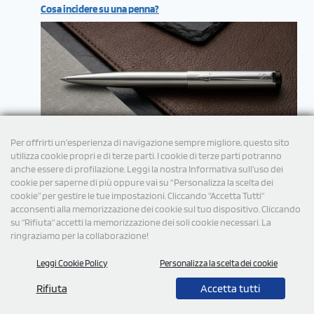
Cosa incidere su una penna?
Per offrirti un'esperienza di navigazione sempre migliore, questo sito
utilizza cookie propri e di terze parti. I cookie di terze parti potranno
anche essere di profilazione. Leggi la nostra Informativa sull’uso dei
cookie per saperne di più oppure vai su “Personalizza la scelta dei
cookie” per gestire le tue impostazioni. Cliccando "Accetta Tutti"
acconsenti alla memorizzazione dei cookie sul tuo dispositivo. Cliccando
su "Rifiuta" accetti la memorizzazione dei soli cookie necessari. La
ringraziamo per la collaborazione!
Leggi Cookie Policy
Personalizza la scelta dei cookie
© 2026 Tutti i diritti Riservati StampaSi S.r.l.
Rifiuta
Accetta tutti