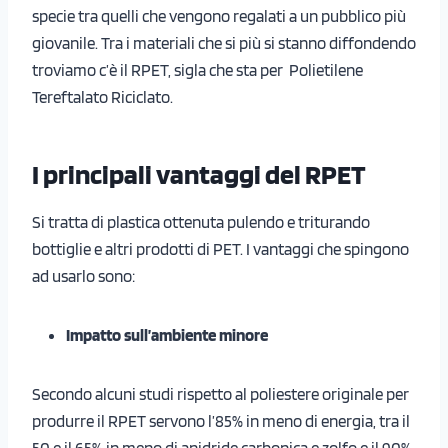
specie tra quelli che vengono regalati a un pubblico più
giovanile. Tra i materiali che si più si stanno diffondendo
troviamo c’è il RPET, sigla che sta per Polietilene
Tereftalato Riciclato.
I principali vantaggi del RPET
Si tratta di plastica ottenuta pulendo e triturando
bottiglie e altri prodotti di PET. I vantaggi che spingono
ad usarlo sono:
Impatto sull’ambiente minore
Secondo alcuni studi rispetto al poliestere originale per
produrre il RPET servono l’85% in meno di energia, tra il
50 e il 65% in meno di anidride carbonica e zolfo e il 90%