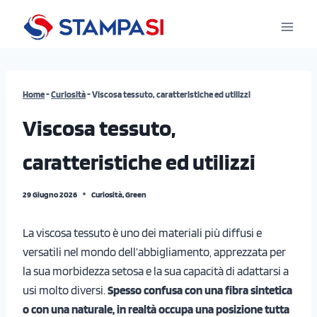
Salta
al
contenuto
Home
-
Curiosità
-
Viscosa tessuto, caratteristiche ed utilizzi
Viscosa tessuto,
caratteristiche ed utilizzi
29 Giugno 2026
Curiosità
,
Green
La viscosa tessuto è uno dei materiali più diffusi e
versatili nel mondo dell’abbigliamento, apprezzata per
la sua morbidezza setosa e la sua capacità di adattarsi a
usi molto diversi.
Spesso confusa con una fibra sintetica
o con una naturale, in realtà occupa una posizione tutta