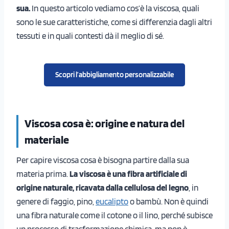
sua.
In questo articolo vediamo cos’è la viscosa, quali
sono le sue caratteristiche, come si differenzia dagli altri
tessuti e in quali contesti dà il meglio di sé.
Scopri l’abbigliamento personalizzabile
Viscosa cosa è: origine e natura del
materiale
Per capire viscosa cosa è bisogna partire dalla sua
materia prima.
La viscosa è una fibra artificiale di
origine naturale, ricavata dalla cellulosa del legno
, in
genere di faggio, pino,
eucalipto
o bambù. Non è quindi
una fibra naturale come il cotone o il lino, perché subisce
un processo di trasformazione chimica, ma non è