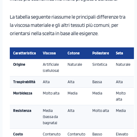
La tabella seguente riassume le principali differenze tra
la viscosa materiale e gli altri tessuti più comuni, per
orientarsi nella scelta in base alle esigenze.
Caratteristica
Viscosa
Cotone
Poliestere
Seta
Origine
Artificiale
Naturale
Sintetica
Naturale
(cellulosa)
Traspirabilità
Alta
Alta
Bassa
Alta
Morbidezza
Molto alta
Media
Media
Molto
alta
Resistenza
Media
Alta
Molto alta
Media
(bassa da
bagnata)
Costo
Contenuto
Contenuto
Basso
Elevato