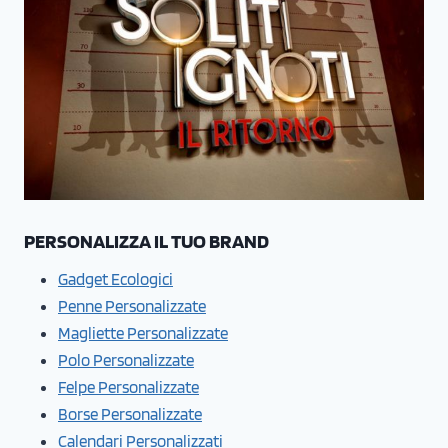
PERSONALIZZA IL TUO BRAND
Gadget Ecologici
Penne Personalizzate
Magliette Personalizzate
Polo Personalizzate
Felpe Personalizzate
Borse Personalizzate
Calendari Personalizzati