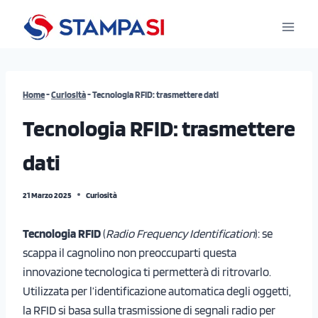
Salta
al
contenuto
Home
-
Curiosità
-
Tecnologia RFID: trasmettere dati
Tecnologia RFID: trasmettere
dati
21 Marzo 2025
Curiosità
Tecnologia RFID
(
Radio Frequency Identification
): se
scappa il cagnolino non preoccuparti questa
innovazione tecnologica ti permetterà di ritrovarlo.
Utilizzata per l’identificazione automatica degli oggetti,
la RFID si basa sulla trasmissione di segnali radio per