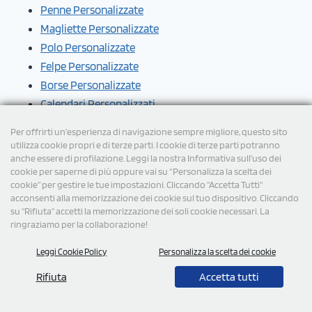
Penne Personalizzate
Magliette Personalizzate
Polo Personalizzate
Felpe Personalizzate
Borse Personalizzate
Calendari Personalizzati
Per offrirti un'esperienza di navigazione sempre migliore, questo sito
FORSE POTREBBERO INTERESSARTI QUESTI
utilizza cookie propri e di terze parti. I cookie di terze parti potranno
anche essere di profilazione. Leggi la nostra Informativa sull’uso dei
ARTICOLI
cookie per saperne di più oppure vai su “Personalizza la scelta dei
cookie” per gestire le tue impostazioni. Cliccando "Accetta Tutti"
I migliori berretti invernali personalizzati su StampaSi
acconsenti alla memorizzazione dei cookie sul tuo dispositivo. Cliccando
su "Rifiuta" accetti la memorizzazione dei soli cookie necessari. La
ringraziamo per la collaborazione!
Leggi Cookie Policy
Personalizza la scelta dei cookie
Rifiuta
Accetta tutti