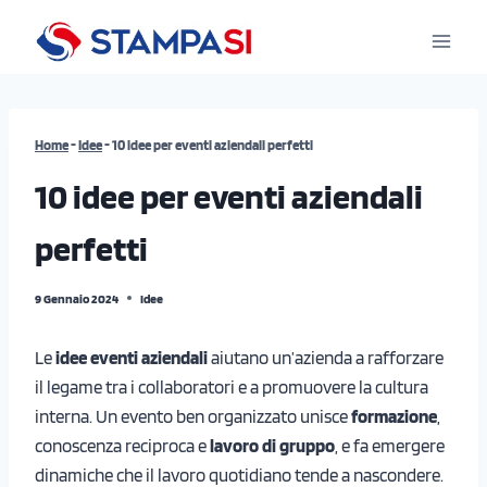
Salta
al
contenuto
Home
-
Idee
-
10 idee per eventi aziendali perfetti
10 idee per eventi aziendali
perfetti
9 Gennaio 2024
Idee
Le
idee eventi aziendali
aiutano un’azienda a rafforzare
il legame tra i collaboratori e a promuovere la cultura
interna. Un evento ben organizzato unisce
formazione
,
conoscenza reciproca e
lavoro di gruppo
, e fa emergere
dinamiche che il lavoro quotidiano tende a nascondere.