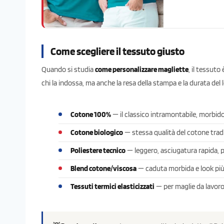
Come scegliere il tessuto giusto
Quando si studia
come personalizzare magliette
, il tessuto
chi la indossa, ma anche la resa della stampa e la durata del
Cotone 100%
— il classico intramontabile, morbido
Cotone biologico
— stessa qualità del cotone tradi
Poliestere tecnico
— leggero, asciugatura rapida, 
Blend cotone/viscosa
— caduta morbida e look più 
Tessuti termici elasticizzati
— per maglie da lavoro