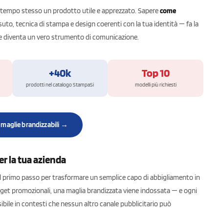
 tempo stesso un prodotto utile e apprezzato. Sapere
come
to, tecnica di stampa e design coerenti con la tua identità — fa la
he diventa un vero strumento di comunicazione.
+40k
Top 10
prodotti nel catalogo StampaSi
modelli più richiesti
e maglie brandizzabili →
r la tua azienda
l primo passo per trasformare un semplice capo di abbigliamento in
dget promozionali, una maglia brandizzata viene indossata — e ogni
sibile in contesti che nessun altro canale pubblicitario può