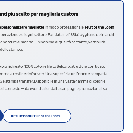
and più scelto per maglieria custom
 personalizzare magliette
in modo professionale,
Fruit of the Loom
o per aziende di ogni settore. Fondata nel 1851, è oggi uno dei marchi
conosciuti al mondo — sinonimo di qualità costante, vestibilità
 delle stampe.
o più richiesto: 100% cotone filato Belcoro, struttura con busto
bordo a costine rinforzato. Una superficie uniforme e compatta,
TG e stampa transfer. Disponibile in una vasta gamma di colori e
lsiasi contesto — da eventi aziendali a campagne promozionali su
Tutti i modelli Fruit of the Loom →