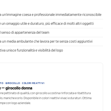
a un’immagine coesa e professionale immediatamente riconoscibile
un omaggio utile e duraturo, più efficace di molti altri oggetti
l senso di appartenenza del team
 un media ambulante che lavora per te senza costi aggiuntivi
va unisce funzionalità e visibilità del logo
O · GIROCOLLO · COLORI REATTIVI
e — girocollo donna
ne pettinato di qualità, con girocollo a costina rinforzata e ribattitura
o, maniche e orlo. Disponibile in colori reattivi vivaci e duraturi. Ottima
ampe con logo aziendale.