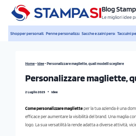
Salta
Blog Stamp
al
Le migliori idee 
contenuto
Shopper personalizzate
Penne personalizzate
Sacche e zaini personalizzati
Taccuini p
Home
-
Idee
-
Personalizzare magliette, quali modelli scegliere
Personalizzare magliette, qu
2 Luglio 2025
Idee
Come personalizzare magliette
per la tua azienda è una do
efficace per aumentare la visibilità del brand. Una maglia con
logo. La sua versatilità la rende adatta a diverse attività, vic