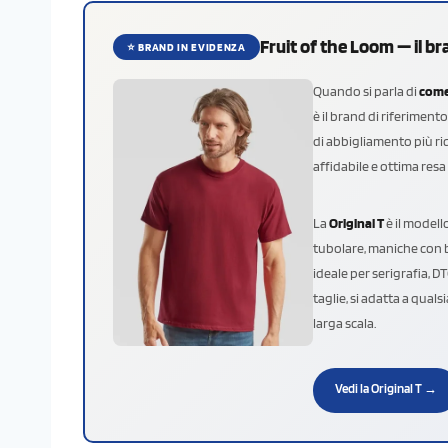
Fruit of the Loom — il br
⭐ BRAND IN EVIDENZA
Quando si parla di
come
è il brand di riferiment
di abbigliamento più ri
affidabile e ottima resa
La
Original T
è il modell
tubolare, maniche con 
ideale per serigrafia, D
taglie, si adatta a qua
larga scala.
Vedi la Original T →