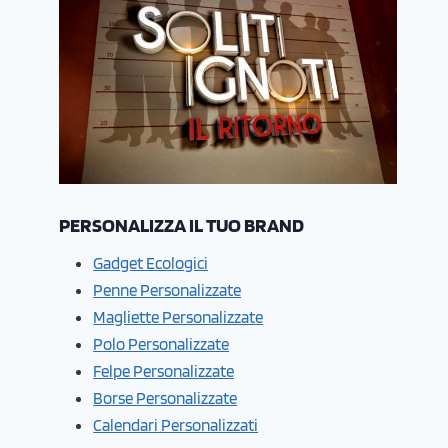
PERSONALIZZA IL TUO BRAND
Gadget Ecologici
Penne Personalizzate
Magliette Personalizzate
Polo Personalizzate
Felpe Personalizzate
Borse Personalizzate
Calendari Personalizzati