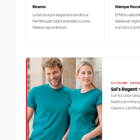
Ricamo
Stampa flocc
La tecnica più elegante e duratura.
Effetto velluta
Perfetta per loghi aziendali su polo,
Ideale per logh
felpe e capi premium.
e un tocco pre
43 COLORI · OEKO
Sol’s Regent —
Con 43 colori disp
Nastro di rinforzo
classico. Certif