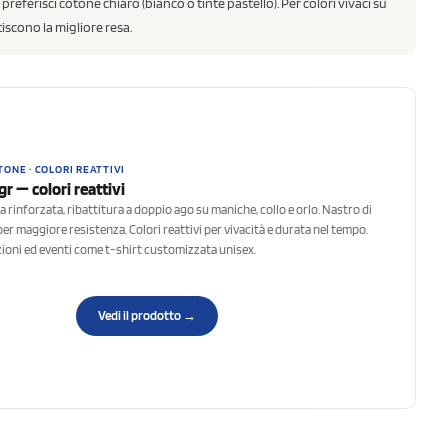
 preferisci cotone chiaro (bianco o tinte pastello). Per colori vivaci su
iscono la migliore resa.
TONE · COLORI REATTIVI
r — colori reattivi
a rinforzata, ribattitura a doppio ago su maniche, collo e orlo. Nastro di
er maggiore resistenza. Colori reattivi per vivacità e durata nel tempo.
ioni ed eventi come t-shirt customizzata unisex.
Vedi il prodotto →