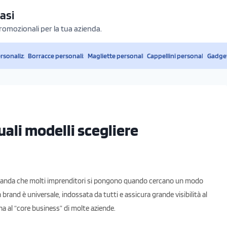
asi
promozionali per la tua azienda.
ersonalizzati
Borracce personalizzate
Magliette personalizzate
Cappellini personalizzati
Gadget
ali modelli scegliere
manda che molti imprenditori si pongono quando cercano un modo
 brand è universale, indossata da tutti e assicura grande visibilità al
ina al “core business” di molte aziende.