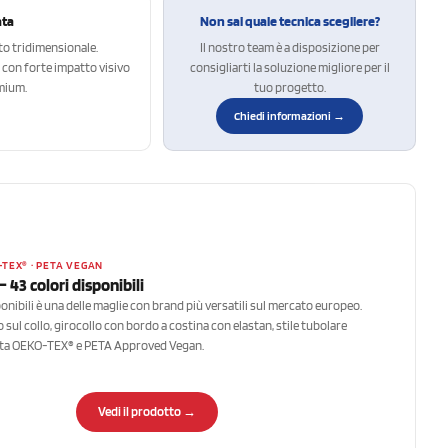
ata
Non sai quale tecnica scegliere?
to tridimensionale.
Il nostro team è a disposizione per
i con forte impatto visivo
consigliarti la soluzione migliore per il
mium.
tuo progetto.
Chiedi informazioni →
-TEX® · PETA VEGAN
 43 colori disponibili
onibili è una delle maglie con brand più versatili sul mercato europeo.
 sul collo, girocollo con bordo a costina con elastan, stile tubolare
icata OEKO-TEX® e PETA Approved Vegan.
Vedi il prodotto →