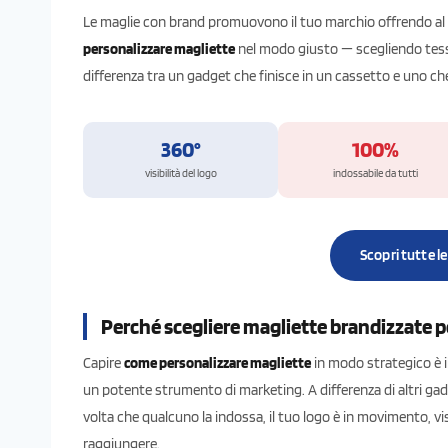
Le maglie con brand promuovono il tuo marchio offrendo al
personalizzare magliette
nel modo giusto — scegliendo tessu
differenza tra un gadget che finisce in un cassetto e uno c
360°
100%
visibilità del logo
indossabile da tutti
Scopri tutte l
Perché scegliere magliette brandizzate pe
Capire
come personalizzare magliette
in modo strategico è i
un potente strumento di marketing. A differenza di altri ga
volta che qualcuno la indossa, il tuo logo è in movimento, vi
raggiungere.