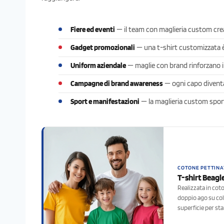
Fiere ed eventi
— il team con maglieria custom cre
Gadget promozionali
— una t-shirt customizzata è 
Uniform aziendale
— maglie con brand rinforzano i
Campagne di brand awareness
— ogni capo diventa
Sport e manifestazioni
— la maglieria custom sporti
COTONE PETTINAT
T-shirt Beagl
Realizzata in coto
doppio ago su coll
superficie per st