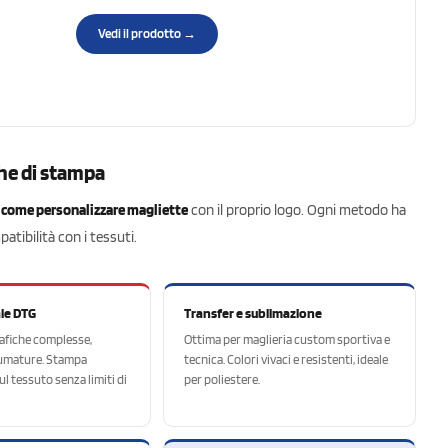
Vedi il prodotto →
che di stampa
e
come personalizzare magliette
con il proprio logo. Ogni metodo ha
patibilità con i tessuti.
le DTG
Transfer e sublimazione
rafiche complesse,
Ottima per maglieria custom sportiva e
fumature. Stampa
tecnica. Colori vivaci e resistenti, ideale
l tessuto senza limiti di
per poliestere.