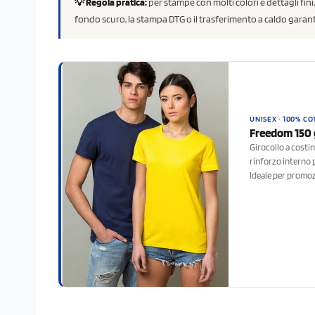
💡 Regola pratica:
per stampe con molti colori e dettagli fini,
fondo scuro, la stampa DTG o il trasferimento a caldo garant
UNISEX · 100% CO
Freedom 150 g
Girocollo a costin
rinforzo interno p
Ideale per promoz