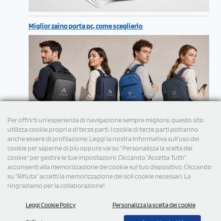
Miglior zaino porta pc, come sceglierlo
Per offrirti un'esperienza di navigazione sempre migliore, questo sito
utilizza cookie propri e di terze parti. I cookie di terze parti potranno
anche essere di profilazione. Leggi la nostra Informativa sull’uso dei
cookie per saperne di più oppure vai su “Personalizza la scelta dei
cookie” per gestire le tue impostazioni. Cliccando "Accetta Tutti"
acconsenti alla memorizzazione dei cookie sul tuo dispositivo. Cliccando
su "Rifiuta" accetti la memorizzazione dei soli cookie necessari. La
ringraziamo per la collaborazione!
Leggi Cookie Policy
Personalizza la scelta dei cookie
© 2026 Tutti i diritti Riservati StampaSi S.r.l.