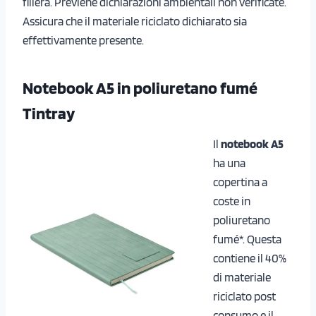
filiera. Previene dichiarazioni ambientali non verificate.
Assicura che il materiale riciclato dichiarato sia
effettivamente presente.
Notebook A5 in poliuretano fumé
Tintray
Il
notebook A5
ha una
copertina a
coste in
poliuretano
fumé*. Questa
contiene il 40%
di materiale
riciclato post
consumo e il