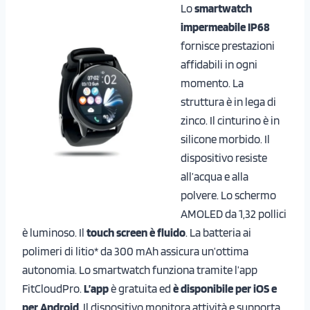
Lo
smartwatch
impermeabile IP68
fornisce prestazioni
affidabili in ogni
momento. La
struttura è in lega di
zinco. Il cinturino è in
silicone morbido. Il
dispositivo resiste
all’acqua e alla
polvere. Lo schermo
AMOLED da 1,32 pollici
è luminoso. Il
touch screen è fluido
. La batteria ai
polimeri di litio* da 300 mAh assicura un’ottima
autonomia. Lo smartwatch funziona tramite l’app
FitCloudPro.
L’app
è gratuita ed
è disponibile per iOS e
per Android
. Il dispositivo monitora attività e supporta