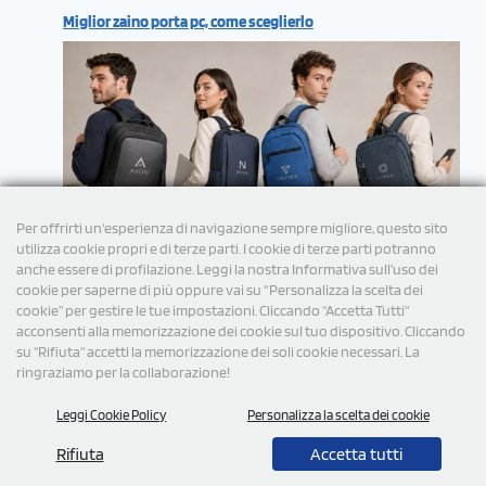
Miglior zaino porta pc, come sceglierlo
Per offrirti un'esperienza di navigazione sempre migliore, questo sito
utilizza cookie propri e di terze parti. I cookie di terze parti potranno
anche essere di profilazione. Leggi la nostra Informativa sull’uso dei
cookie per saperne di più oppure vai su “Personalizza la scelta dei
cookie” per gestire le tue impostazioni. Cliccando "Accetta Tutti"
acconsenti alla memorizzazione dei cookie sul tuo dispositivo. Cliccando
su "Rifiuta" accetti la memorizzazione dei soli cookie necessari. La
ringraziamo per la collaborazione!
Leggi Cookie Policy
Personalizza la scelta dei cookie
© 2026 Tutti i diritti Riservati StampaSi S.r.l.
Rifiuta
Accetta tutti