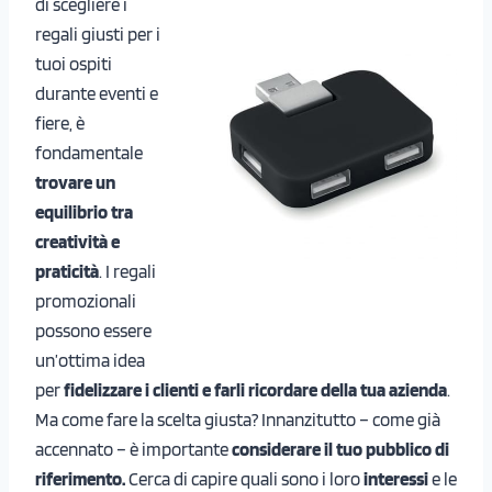
di scegliere i
regali giusti per i
tuoi ospiti
durante eventi e
fiere, è
fondamentale
trovare un
equilibrio tra
creatività e
praticità
. I regali
promozionali
possono essere
un’ottima idea
per
fidelizzare i clienti e farli ricordare della tua azienda
.
Ma come fare la scelta giusta? Innanzitutto – come già
accennato – è importante
considerare il tuo pubblico di
riferimento.
Cerca di capire quali sono i loro
interessi
e le