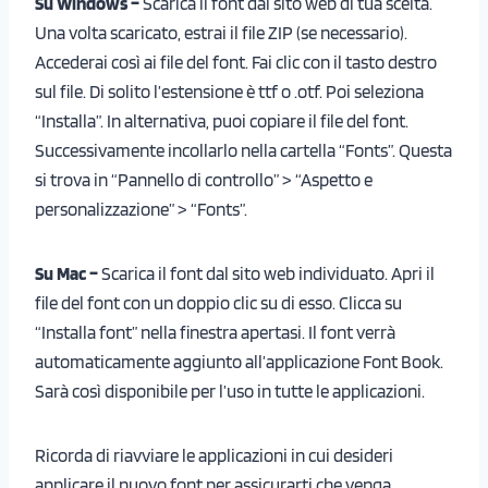
Su Windows –
Scarica il font dal sito web di tua scelta.
Una volta scaricato, estrai il file ZIP (se necessario).
Accederai così ai file del font. Fai clic con il tasto destro
sul file. Di solito l’estensione è ttf o .otf. Poi seleziona
“Installa”. In alternativa, puoi copiare il file del font.
Successivamente incollarlo nella cartella “Fonts”. Questa
si trova in “Pannello di controllo” > “Aspetto e
personalizzazione” > “Fonts”.
Su Mac –
Scarica il font dal sito web individuato. Apri il
file del font con un doppio clic su di esso. Clicca su
“Installa font” nella finestra apertasi. Il font verrà
automaticamente aggiunto all’applicazione Font Book.
Sarà così disponibile per l’uso in tutte le applicazioni.
Ricorda di riavviare le applicazioni in cui desideri
applicare il nuovo font per assicurarti che venga