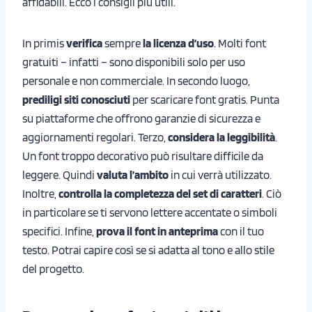
affidabili. Ecco i consigli più utili.
In primis
verifica
sempre
la licenza d’uso
. Molti font
gratuiti – infatti – sono disponibili solo per uso
personale e non commerciale. In secondo luogo,
prediligi siti conosciuti
per scaricare font gratis. Punta
su piattaforme che offrono garanzie di sicurezza e
aggiornamenti regolari. Terzo,
considera la leggibilità
.
Un font troppo decorativo può risultare difficile da
leggere. Quindi
valuta l’ambito
in cui verrà utilizzato.
Inoltre,
controlla la completezza del set di caratteri
. Ciò
in particolare se ti servono lettere accentate o simboli
specifici. Infine,
prova il font in anteprima
con il tuo
testo. Potrai capire così se si adatta al tono e allo stile
del progetto.