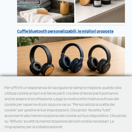
Cuffie bluetooth personalizzabili, le migliori proposte
Per offrirti un'esperienza di navigazione sempre migliore, questo sito
utilizza cookie propri e di terze parti. I cookie di terze parti potranno
anche essere di profilazione. Leggi la nostra Informativa sull’uso dei
cookie per saperne di più oppure vai su “Personalizza la scelta dei
cookie” per gestire le tue impostazioni. Cliccando "Accetta Tutti"
acconsenti alla memorizzazione dei cookie sul tuo dispositivo. Cliccando
su "Rifiuta" accetti la memorizzazione dei soli cookie necessari. La
ringraziamo per la collaborazione!