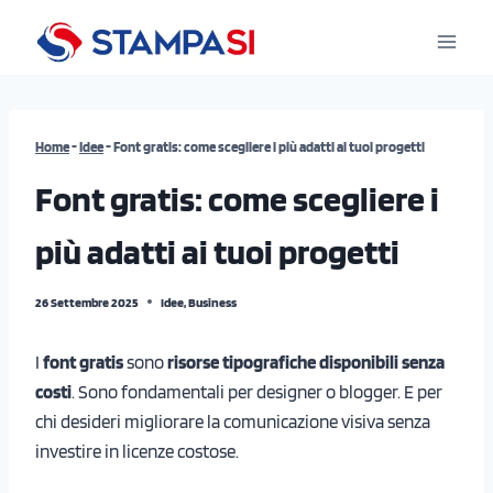
Salta
al
contenuto
Home
-
Idee
-
Font gratis: come scegliere i più adatti ai tuoi progetti
Font gratis: come scegliere i
più adatti ai tuoi progetti
26 Settembre 2025
Idee
,
Business
I
font gratis
sono
risorse tipografiche disponibili senza
costi
. Sono fondamentali per designer o blogger. E per
chi desideri migliorare la comunicazione visiva senza
investire in licenze costose.