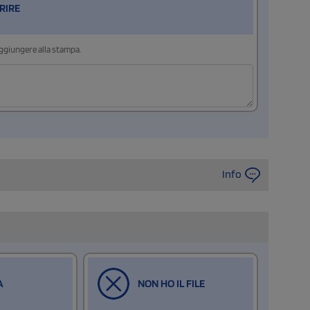
RIRE
aggiungere alla stampa.
Info
A
NON HO IL FILE