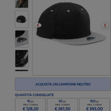
ACQUISTA UN CAMPIONE NEUTRO
QUANTITÀ CONSIGLIATE
10
50
100
pz
pz
pz
Pers. 1 colore
Pers. 1 colore
Pers. 1 colore
€
128,20
€
261,50
€
393,00