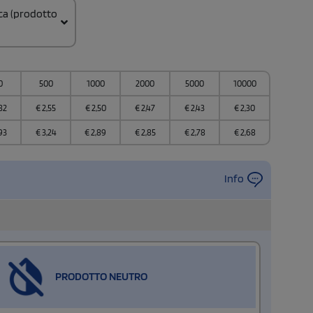
ica (prodotto
0
500
1000
2000
5000
10000
ione
82
€
2,55
€
2,50
€
2,47
€
2,43
€
2,30
a
93
€
3,24
€
2,89
€
2,85
€
2,78
€
2,68
Info
PRODOTTO NEUTRO