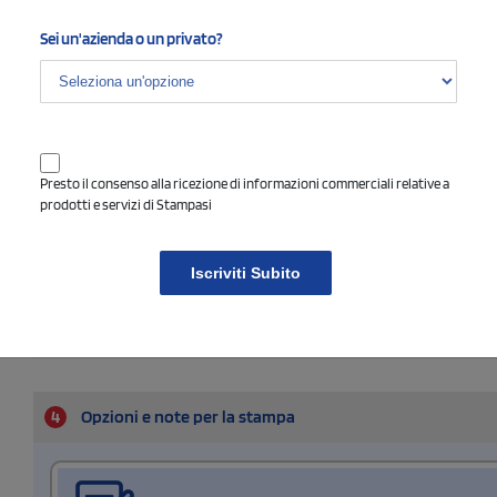
Sinistra
Sei un'azienda o un privato?
Seleziona il tipo di stampa di tuo interesse
Nessun colore
1 colore
Ricamo
stampa full color
quadricromia
Presto il consenso alla ricezione di informazioni commerciali relative a
prodotti e servizi di Stampasi
Dimensione di stampa
Iscriviti Subito
4
Opzioni e note per la stampa