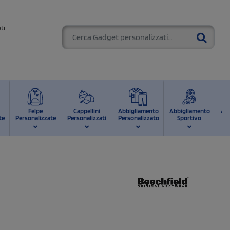
ti
Felpe
Cappellini
Abbigliamento
Abbigliamento
Ab
te
Personalizzate
Personalizzati
Personalizzato
Sportivo
d