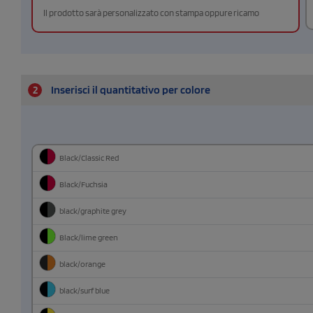
Il prodotto sarà personalizzato con stampa oppure ricamo
2
Inserisci il quantitativo per colore
Black/Classic Red
Black/Fuchsia
black/graphite grey
Black/lime green
black/orange
black/surf blue