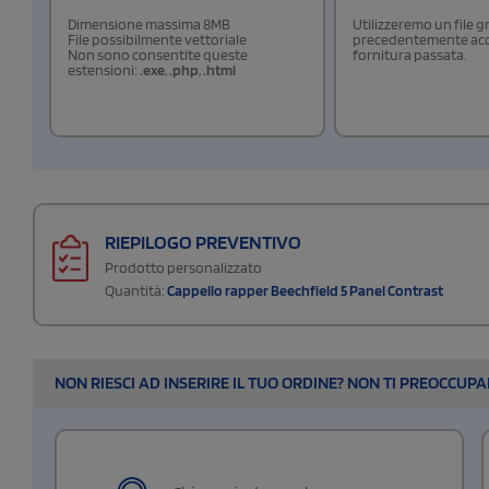
Dimensione massima 8MB
Utilizzeremo un file g
File possibilmente vettoriale
precedentemente acqu
Non sono consentite queste
fornitura passata.
estensioni:
.exe
,
.php
,
.html
RIEPILOGO PREVENTIVO
Prodotto personalizzato
Quantità:
Cappello rapper Beechfield 5 Panel Contrast
NON RIESCI AD INSERIRE IL TUO ORDINE? NON TI PREOCCUP