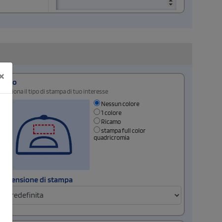
×
Retro
Seleziona il tipo di stampa di tuo interesse
Nessun colore
1 colore
Ricamo
stampa full color
quadricromia
Dimensione di stampa