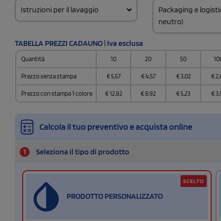
Istruzioni per il lavaggio
Packaging e logist
neutro)
Codice doganale
TABELLA PREZZI CADAUNO | Iva esclusa
65050030
Quantità
10
20
50
10
Quantità per confez
24
Prezzo senza stampa
€
5,57
€
4,57
€
3,02
€
2,
Quantità per scatol
Prezzo con stampa 1 colore
€
12,82
€
8,92
€
5,23
€
3,
192
Calcola il tuo preventivo e acquista online
1
Seleziona il tipo di prodotto
SCELTO
PRODOTTO PERSONALIZZATO