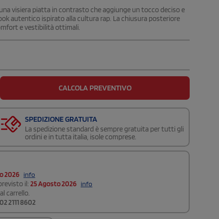
una visiera piatta in contrasto che aggiunge un tocco deciso e
ook autentico ispirato alla cultura rap. La chiusura posteriore
fort e vestibilità ottimali.
CALCOLA PREVENTIVO
SPEDIZIONE GRATUITA
La spedizione standard è sempre gratuita per tutti gli
ordini e in tutta italia, isole comprese.
to 2026
info
revisto il:
25 Agosto 2026
info
l carrello.
02 2111 8602