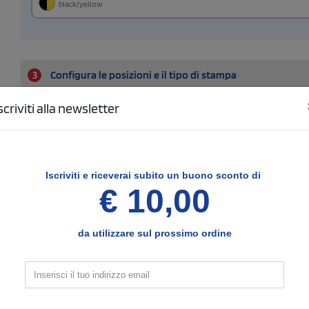
black/yellow
3
Configura le posizioni e il tipo di stampa
scriviti alla newsletter
Fronte
SCELTO
Seleziona il tipo di stampa di tuo interesse
Nessun colore
1 colore
(vedi)
Ricamo
Iscriviti e
riceverai subito un buono sconto di
stampa full color
€ 10,00
quadricromia
da utilizzare sul prossimo ordine
Dimensione di stampa