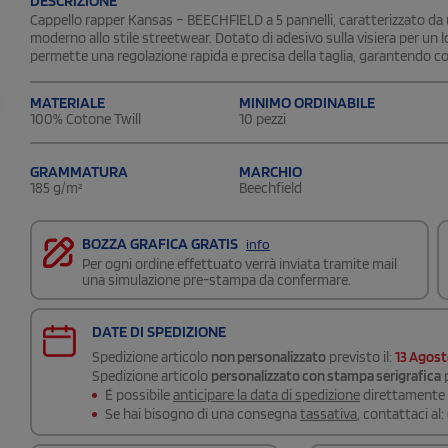
DESCRIZIONE
Cappello rapper Kansas – BEECHFIELD a 5 pannelli, caratterizzato da 
moderno allo stile streetwear. Dotato di adesivo sulla visiera per un l
permette una regolazione rapida e precisa della taglia, garantendo com
MATERIALE
MINIMO ORDINABILE
100% Cotone Twill
10 pezzi
GRAMMATURA
MARCHIO
185 g/m²
Beechfield
BOZZA GRAFICA GRATIS
info
Per ogni ordine effettuato verrà inviata tramite mail
una simulazione pre-stampa da confermare.
DATE DI SPEDIZIONE
Spedizione articolo
non personalizzato
previsto il:
13 Agos
Spedizione articolo
personalizzato con stampa serigrafica
p
É possibile
anticipare la data di spedizione
direttamente a
Se hai bisogno di una consegna
tassativa
, contattaci al: