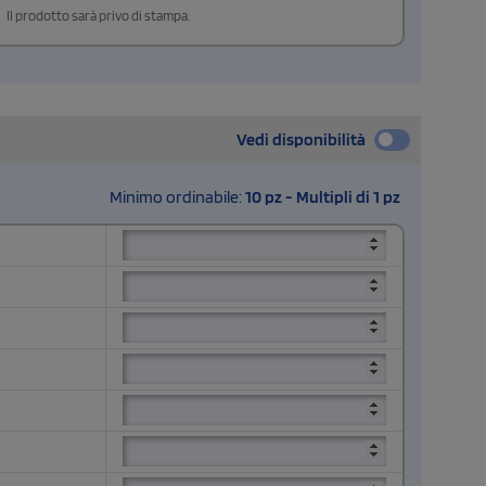
Il prodotto sarà privo di stampa.
Vedi disponibilità
Minimo ordinabile:
10 pz - Multipli di 1 pz