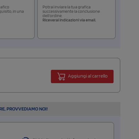
rafico
Potrai inviare la tua grafica
isito, in una
successivamente la conclusione
dell'ordine.
Riceverai indicazioni via email.
Aggiungi al carrello
ARE, PROVVEDIAMO NOI!