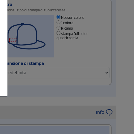
Destra
Seleziona il tipo di stampa di tuo interesse
Nessun colore
1 colore
Ricamo
stampa full color
quadricromia
Dimensione di stampa
Info