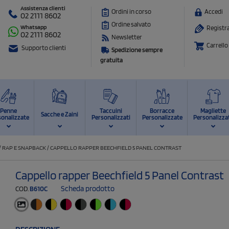
Assistenza clienti
Ordini in corso
Accedi
02 2111 8602
Ordine salvato
Whatsapp
Registra
02 2111 8602
Newsletter
Carrello
Supporto clienti
Spedizione sempre
gratuita
Penne
Taccuini
Borracce
Magliette
Sacche e Zaini
sonalizzate
Personalizzati
Personalizzate
Personalizza
/
RAP E SNAPBACK
/
CAPPELLO RAPPER BEECHFIELD 5 PANEL CONTRAST
Cappello rapper Beechfield 5 Panel Contrast
Scheda prodotto
COD.
B610C