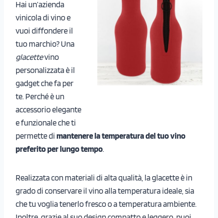
Hai un’azienda
vinicola di vino e
vuoi diffondere il
tuo marchio? Una
glacette
vino
personalizzata è il
gadget che fa per
te. Perché è un
accessorio elegante
e funzionale che ti
permette di
mantenere la temperatura del tuo vino
preferito per lungo tempo
.
Realizzata con materiali di alta qualità, la glacette è in
grado di conservare il vino alla temperatura ideale, sia
che tu voglia tenerlo fresco o a temperatura ambiente.
Inoltre, grazie al suo design compatto e leggero, puoi