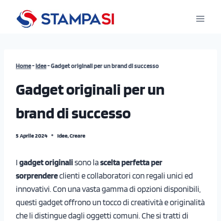
Salta
al
contenuto
Home
-
Idee
-
Gadget originali per un brand di successo
Gadget originali per un
brand di successo
5 Aprile 2024
Idee
,
Creare
I
gadget originali
sono la
scelta perfetta per
sorprendere
clienti e collaboratori con regali unici ed
innovativi. Con una vasta gamma di opzioni disponibili,
questi gadget offrono un tocco di creatività e originalità
che li distingue dagli oggetti comuni. Che si tratti di