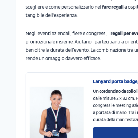
scegliere e come personalizzarlo nel
fare regali
a ospit
tangibile dell’esperienza.
Negli eventi aziendali, fiere e congressi, i
regali per ev
promozionale insieme. Aiutano i partecipanti a orienta
ben oltre la durata dell’evento. La combinazione tra un
rende un omaggio davvero efficace.
Lanyard porta badge, 
Un
cordoncino da collo i
dalle misure 2 x 82 cm. P
congressi e meeting azi
a portata di mano. Tra i
durata della manifestazi