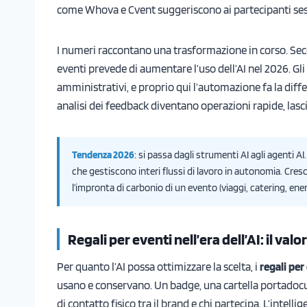
come Whova e Cvent suggeriscono ai partecipanti session
I numeri raccontano una trasformazione in corso. Se
eventi prevede di aumentare l’uso dell’AI nel 2026. Gl
amministrativi, e proprio qui l’automazione fa la diffe
analisi dei feedback diventano operazioni rapide, lascia
Tendenza 2026
: si passa dagli strumenti AI agli agenti A
che gestiscono interi flussi di lavoro in autonomia. Cres
l’impronta di carbonio di un evento (viaggi, catering, en
Regali per eventi nell’era dell’AI: il val
Per quanto l’AI possa ottimizzare la scelta, i
regali per
usano e conservano. Un badge, una cartella portadoc
di contatto fisico tra il brand e chi partecipa. L’intell