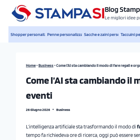
Salta
Blog Stamp
al
Le migliori idee 
contenuto
Shopper personalizzate
Penne personalizzate
Sacche e zaini personalizzati
Taccuini p
Home
-
Business
-
Come l’AI sta cambiando il modo di fare regali e or
Come l’AI sta cambiando il m
eventi
26 Giugno 2026
Business
L’intelligenza artificiale sta trasformando il modo di
f
tempo fa richiedeva ore di ricerca, oggi può essere sem