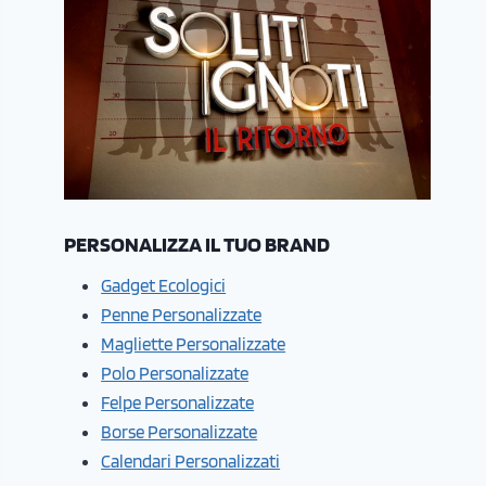
PERSONALIZZA IL TUO BRAND
Gadget Ecologici
Penne Personalizzate
Magliette Personalizzate
Polo Personalizzate
Felpe Personalizzate
Borse Personalizzate
Calendari Personalizzati