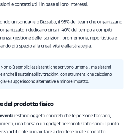
i e contatti utili in base ai loro interessi.
condo un sondaggio Bizzabo, il 95% dei team che organizzano
i organizzatori dedicano circa il 40% del tempo a compiti
renza: gestione delle iscrizioni, promemoria, reportistica e
ndo più spazio alla creatività e alla strategia.
I. Non più semplici assistenti che scrivono un’email, ma sistemi
ce anche il sustainability tracking, con strumenti che calcolano
ergia) e suggeriscono alternative a minore impatto.
ore del prodotto fisico
 eventi
restano oggetti concreti che le persone toccano,
umenti, una borsa o un gadget personalizzato sono il punto
igenza artificiale può aiutare a decidere quale prodotto