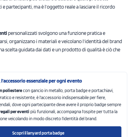
i e partecipanti, ma è l’oggetto reale a lasciare il ricordo
enti
personalizzati svolgono una funzione pratica e
rsi, organizzano i materiali e veicolano l’identità del brand
a scelta guidata dai dati e un prodotto di qualità è ciò che
l’accessorio essenziale per ogni evento
n poliestere
con gancio in metallo, porta badge e portachiavi,
ratico e resistente, è l’accessorio indispensabile per fiere,
endali, dove ogni partecipante deve avere il proprio badge sempre
regali per eventi
più funzionali, accompagna l’ospite per tutta la
one veicolando in modo discreto l’identità del brand.
Scopri il lanyard porta badge