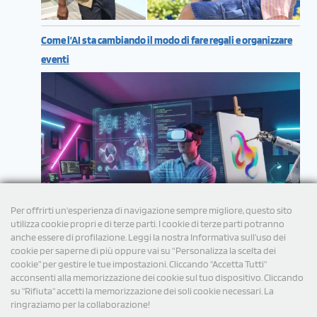
Come l’AI sta cambiando il modo di fare regali e organizzare
eventi
Per offrirti un'esperienza di navigazione sempre migliore, questo sito
utilizza cookie propri e di terze parti. I cookie di terze parti potranno
anche essere di profilazione. Leggi la nostra Informativa sull’uso dei
cookie per saperne di più oppure vai su “Personalizza la scelta dei
cookie” per gestire le tue impostazioni. Cliccando "Accetta Tutti"
acconsenti alla memorizzazione dei cookie sul tuo dispositivo. Cliccando
su "Rifiuta" accetti la memorizzazione dei soli cookie necessari. La
ringraziamo per la collaborazione!