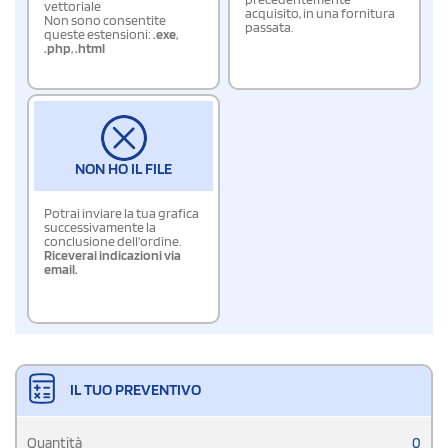
vettoriale
acquisito, in una fornitura
Non sono consentite
passata.
queste estensioni:
.exe
,
.php
,
.html
NON HO IL FILE
Potrai inviare la tua grafica
successivamente la
conclusione dell'ordine.
Riceverai indicazioni via
email.
IL TUO PREVENTIVO
Quantità
0