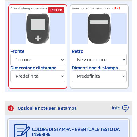
Area di stampa massima cm
4 x 3
Area di stampa massima cm
5 x 1
SCELTO
Fronte
Retro
Dimensione di stampa
Dimensione di stampa
Info
4
Opzioni e note per la stampa
COLORE DI STAMPA - EVENTUALE TESTO DA
INSERIRE