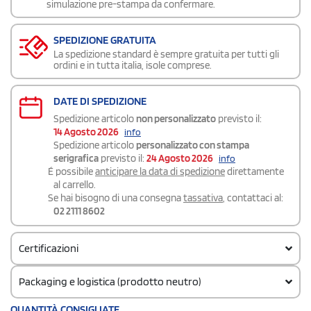
simulazione pre-stampa da confermare.
SPEDIZIONE GRATUITA
La spedizione standard è sempre gratuita per tutti gli
ordini e in tutta italia, isole comprese.
DATE DI SPEDIZIONE
Spedizione articolo
non personalizzato
previsto il:
14 Agosto 2026
info
Spedizione articolo
personalizzato con stampa
serigrafica
previsto il:
24 Agosto 2026
info
É possibile
anticipare la data di spedizione
direttamente
al carrello.
Se hai bisogno di una consegna
tassativa
, contattaci al:
02 2111 8602
Certificazioni
Packaging e logistica (prodotto neutro)
Codice doganale
QUANTITÀ CONSIGLIATE