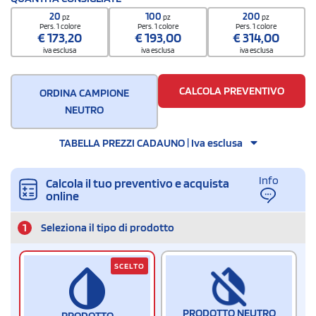
30065000
20
100
200
pz
pz
pz
Quantità per confezione
Pers. 1 colore
Pers. 1 colore
Pers. 1 colore
€
173,20
€
193,00
€
314,00
50
iva esclusa
iva esclusa
iva esclusa
Quantità per scatola
200
CALCOLA PREVENTIVO
ORDINA CAMPIONE
NEUTRO
TABELLA PREZZI CADAUNO | Iva esclusa
Info
Calcola il tuo preventivo e acquista
online
1
Seleziona il tipo di prodotto
SCELTO
PRODOTTO NEUTRO
PRODOTTO