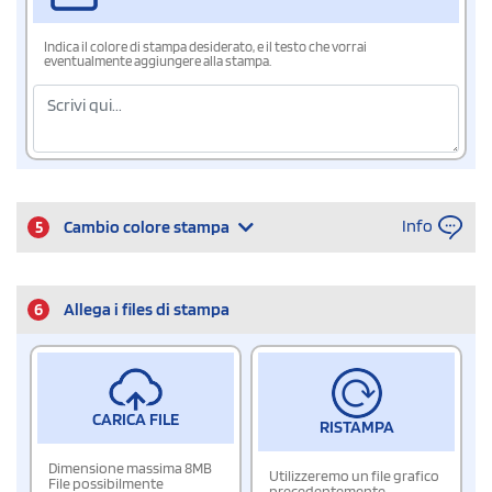
Indica il colore di stampa desiderato, e il testo che vorrai
eventualmente aggiungere alla stampa.
Info
5
Cambio colore stampa
6
Allega i files di stampa
CARICA FILE
RISTAMPA
Dimensione massima 8MB
Utilizzeremo un file grafico
File possibilmente
precedentemente