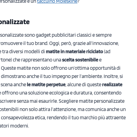
ersonalizzate e un
taccuino Moleskine
?
onalizzate
sonalizzate sono gadget pubblicitari classici e sempre
promuovere il tuo brand. Oggi, però, grazie all’innovazione,
e tra diversi modelli di
matite in materiale riciclato
(ad
artone) che rappresentano una
scelta sostenibile
e
. Queste matite non solo offrono un’ottima opportunità di
dimostrano anche il tuo impegno per l’ambiente. Inoltre, si
a scena anche
le matite perpetue
, alcune di queste
realizzate
he offrono una soluzione ecologica e duratura, consentendo
i scrivere senza mai esaurirle. Scegliere matite personalizzate
sostenibili non solo attira l’attenzione, ma comunica anche un
consapevolezza etica, rendendo il tuo marchio più attraente
atori moderni.