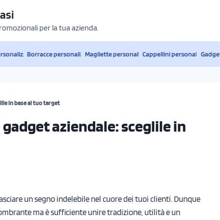
asi
promozionali per la tua azienda.
ersonalizzati
Borracce personalizzate
Magliette personalizzate
Cappellini personalizzati
Gadget
le in base al tuo target
gadget aziendale: sceglile in
asciare un segno indelebile nel cuore dei tuoi clienti. Dunque
mbrante ma è sufficiente unire tradizione, utilità e un