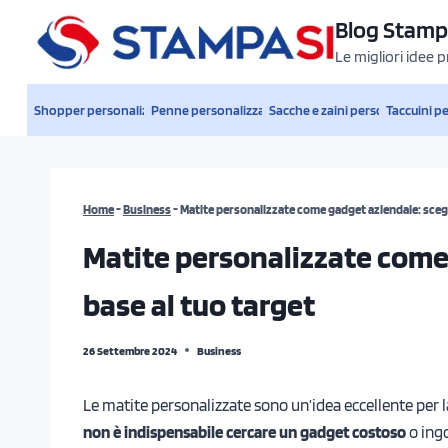
Salta
Blog Stamp
al
Le migliori idee 
contenuto
Shopper personalizzate
Penne personalizzate
Sacche e zaini personalizzati
Taccuini p
Home
-
Business
-
Matite personalizzate come gadget aziendale: scegli
Matite personalizzate come 
base al tuo target
26 Settembre 2024
Business
Le matite personalizzate sono un’idea eccellente per l
non è indispensabile cercare un gadget costoso
o ingo