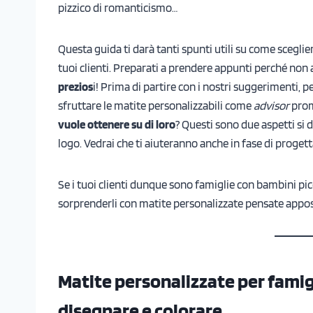
pizzico di romanticismo…
Questa guida ti darà tanti spunti utili su come sceglie
tuoi clienti. Preparati a prendere appunti perché non a
prezios
i! Prima di partire con i nostri suggerimenti,
sfruttare le matite personalizzabili come
advisor
prom
vuole ottenere su di loro
? Questi sono due aspetti si 
logo. Vedrai che ti aiuteranno anche in fase di proget
Se i tuoi clienti dunque sono famiglie con bambini picc
sorprenderli con matite personalizzate pensate appos
Matite personalizzate per famigl
disegnare e colorare