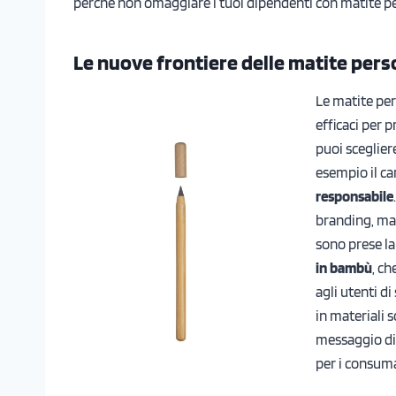
perché non omaggiare i tuoi dipendenti con matite p
Le nuove frontiere delle matite pers
Le matite per
efficaci per 
puoi sceglier
esempio il c
responsabile
branding, ma 
sono prese l
in bambù
, c
agli utenti d
in materiali 
messaggio di 
per i consum