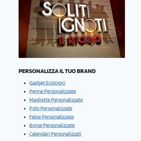
PERSONALIZZA IL TUO BRAND
Gadget Ecologici
Penne Personalizzate
Magliette Personalizzate
Polo Personalizzate
Felpe Personalizzate
Borse Personalizzate
Calendari Personalizzati