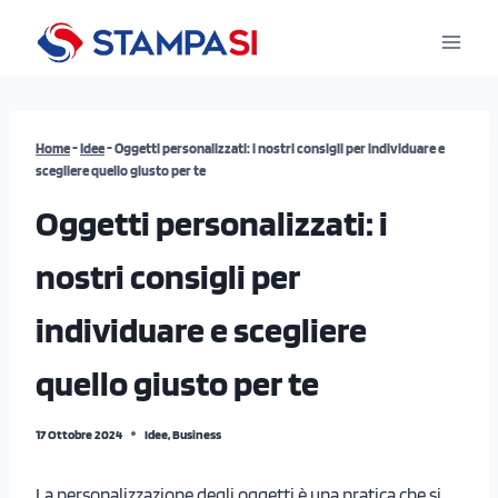
Salta
al
contenuto
Home
-
Idee
-
Oggetti personalizzati: i nostri consigli per individuare e
scegliere quello giusto per te
Oggetti personalizzati: i
nostri consigli per
individuare e scegliere
quello giusto per te
17 Ottobre 2024
Idee
,
Business
La personalizzazione degli oggetti è una pratica che si