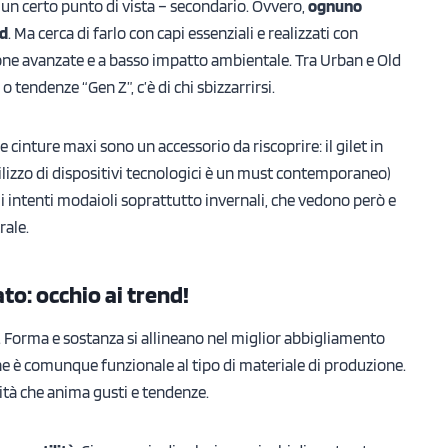
a un certo punto di vista – secondario. Ovvero,
ognuno
od
. Ma cerca di farlo con capi essenziali e realizzati con
ione avanzate e a basso impatto ambientale. Tra Urban e Old
 o tendenze “Gen Z”, c’è di chi sbizzarrirsi.
e cinture maxi sono un accessorio da riscoprire: il gilet in
tilizzo di dispositivi tecnologici è un must contemporaneo)
i intenti modaioli soprattutto invernali, che vedono però e
rale.
to: occhio ai trend!
. Forma e sostanza si allineano nel miglior abbigliamento
he è comunque funzionale al tipo di materiale di produzione.
ovità che anima gusti e tendenze.