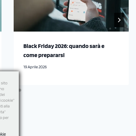
Black Friday 2026: quando sarà e
come prepararsi
19 Aprile 2026
 sito
nno
dei
i cookie”
i alla
uta"
mo per
okie