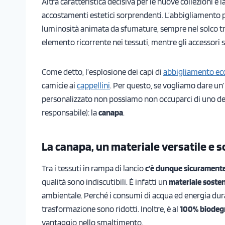
Altra caratteristica decisiva per le nuove collezioni è l
accostamenti estetici sorprendenti. L’abbigliamento p
luminosità animata da sfumature, sempre nel solco trac
elemento ricorrente nei tessuti, mentre gli accessori 
Come detto, l’esplosione dei capi di
abbigliamento ec
camicie ai
cappellini
. Per questo, se vogliamo dare u
personalizzato non possiamo non occuparci di uno dei t
responsabile): la
canapa
.
La canapa, un materiale versatile e s
Tra i tessuti in rampa di lancio
c’è dunque sicuramente
qualità sono indiscutibili. È infatti un
materiale sosten
ambientale. Perché i consumi di acqua ed energia dura
trasformazione sono ridotti. Inoltre, è al
100% biodeg
vantaggio nello smaltimento.