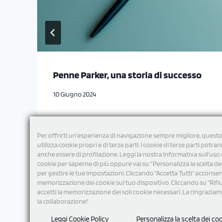
Penne Parker, una storia di successo
10 Giugno 2024
Per offrirti un'esperienza di navigazione sempre migliore, questo
utilizza cookie propri e di terze parti. I cookie di terze parti potra
anche essere di profilazione. Leggi la nostra Informativa sull’uso 
cookie per saperne di più oppure vai su “Personalizza la scelta de
per gestire le tue impostazioni. Cliccando "Accetta Tutti" acconsent
memorizzazione dei cookie sul tuo dispositivo. Cliccando su "Rifi
accetti la memorizzazione dei soli cookie necessari. La ringrazia
la collaborazione!
Leggi Cookie Policy
Personalizza la scelta dei co