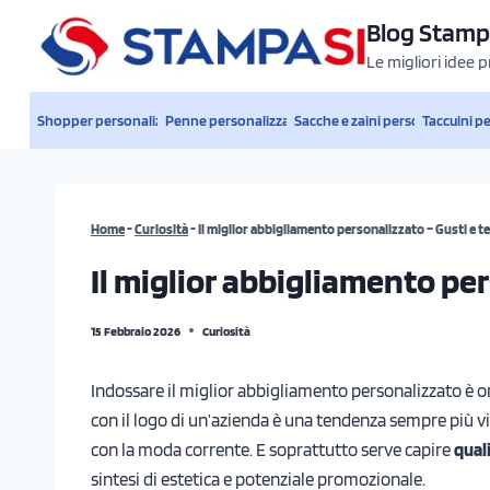
Salta
Blog Stamp
al
Le migliori idee 
contenuto
Shopper personalizzate
Penne personalizzate
Sacche e zaini personalizzati
Taccuini p
Home
-
Curiosità
-
Il miglior abbigliamento personalizzato – Gusti e 
Il miglior abbigliamento pe
15 Febbraio 2026
Curiosità
Indossare il miglior abbigliamento personalizzato è 
con il logo di un’azienda è una tendenza sempre più v
con la moda corrente. E soprattutto serve capire
quali
sintesi di estetica e potenziale promozionale.