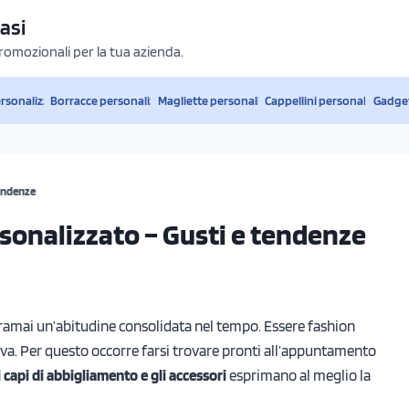
asi
promozionali per la tua azienda.
ersonalizzati
Borracce personalizzate
Magliette personalizzate
Cappellini personalizzati
Gadget
tendenze
rsonalizzato – Gusti e tendenze
oramai un’abitudine consolidata nel tempo. Essere fashion
iva. Per questo occorre farsi trovare pronti all’appuntamento
 capi di abbigliamento e gli accessori
esprimano al meglio la