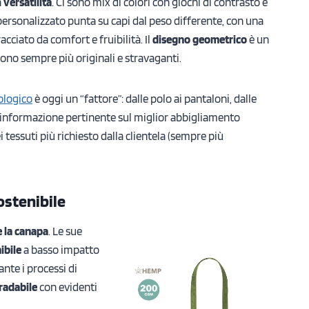
a
versatilità
. Ci sono mix di colori con giochi di contrasto e
ersonalizzato punta su capi dal peso differente, con una
ciato da comfort e fruibilità. Il
disegno geometrico
è un
sono sempre più originali e stravaganti.
ologico
è oggi un “fattore”: dalle polo ai pantaloni, dalle
n’informazione pertinente sul miglior abbigliamento
essuti più richiesto dalla clientela (sempre più
ostenibile
 la canapa
. Le sue
ibile
a basso impatto
nte i processi di
radabile
con evidenti