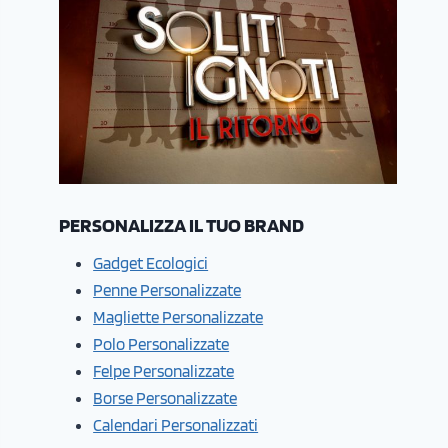
PERSONALIZZA IL TUO BRAND
Gadget Ecologici
Penne Personalizzate
Magliette Personalizzate
Polo Personalizzate
Felpe Personalizzate
Borse Personalizzate
Calendari Personalizzati