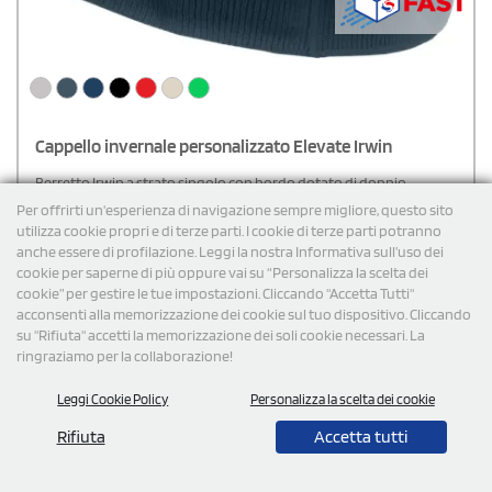
Cappello invernale personalizzato Elevate Irwin
Berretto Irwin a strato singolo con bordo dotato di doppio
risvolto. 100% tessuto acrilico a costine 1x1.Composizione: 100%
Per offrirti un'esperienza di navigazione sempre migliore, questo sito
Acrilico
utilizza cookie propri e di terze parti. I cookie di terze parti potranno
anche essere di profilazione. Leggi la nostra Informativa sull’uso dei
€
4,19
cad. iva esclusa per 100 pz
cookie per saperne di più oppure vai su “Personalizza la scelta dei
Spedizione gratuita
cookie” per gestire le tue impostazioni. Cliccando "Accetta Tutti"
acconsenti alla memorizzazione dei cookie sul tuo dispositivo. Cliccando
su "Rifiuta" accetti la memorizzazione dei soli cookie necessari. La
Cod: 38676
ringraziamo per la collaborazione!
Leggi Cookie Policy
Personalizza la scelta dei cookie
Rifiuta
Accetta tutti