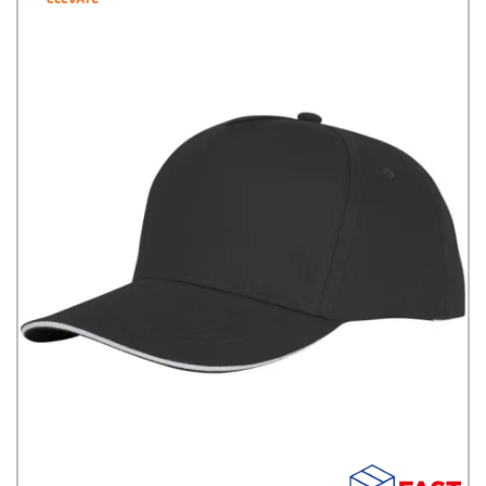
Cotone TwillCertificazione: BSCI (Business Social Compliance
Initiative)