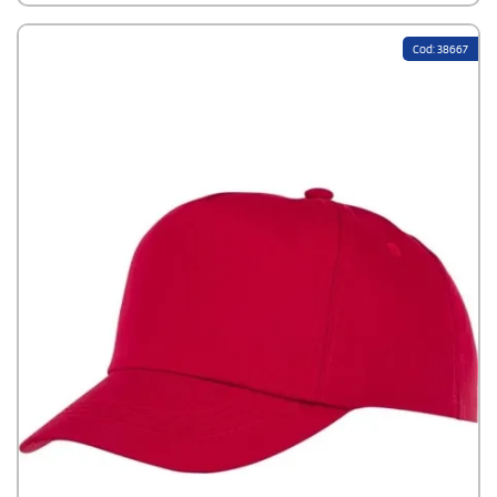
gancetto in tessuto offre una regolazione senza sforzo,
consentendo di ottenere la vestibilità perfetta. Un'ottima scelta
per tutti gli eventi.Composizione: Twill 100%
Cod: 38667
CotoneCertificazione: BSCI (Business Social Compliance Initiative)