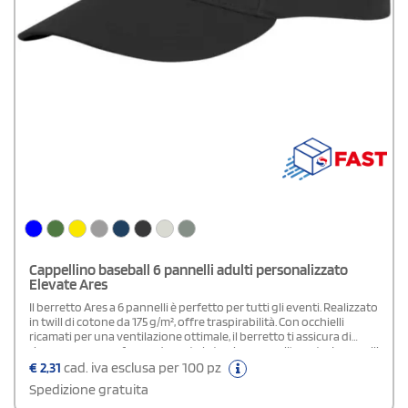
Cappellino baseball 6 pannelli adulti personalizzato
Elevate Ares
Il berretto Ares a 6 pannelli è perfetto per tutti gli eventi. Realizzato
in twill di cotone da 175 g/m², offre traspirabilità. Con occhielli
ricamati per una ventilazione ottimale, il berretto ti assicura di
rimanere sempre fresco durante le tue imprese all'aperto. I pannelli
frontali strutturati garantiscono una vestibilità aderente ed
€
2,31
cad. iva esclusa per 100 pz
elegante. Con una circonferenza del capo di 58 cm, garantisce una
Spedizione gratuita
vestibilità su misura per diverse misure di testa. La chiusura a