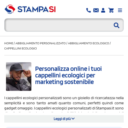
HOME
/
ABBIGLIAMENTO PERSONALIZZATO
/
ABBIGLIAMENTO ECOLOGICO
/
CAPPELLINI ECOLOGICI
Personalizza online i tuoi
cappellini ecologici per
marketing sostenibile
I cappellini ecologici personalizzati sono un gioiello di ricercatezza nella
semplicità e sono tanto amati quanto comuni, perfetti quindi come
gadget omaggio. I cappellini ecologici personalizzati di Stampasi.it sono
di un livello molto elevato nella sostenibilità dei materiali e nei processi di
produzione che per alcune linee e marche sono green anche nel
Leggi di più
risparmio di acqua. Se cerchi un regalo aziendale che piaccia a tutti, che