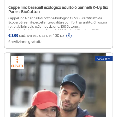
Cappellino baseball ecologico adulto 6 pannelli K-Up Six
Panels BioCotton
Cappellino 6 pannelli di cotone biologico OCS100 certificato da
Ecocert Greenlife, eccellente qualità e comfort garantito. Chiusura
regolabile in velcro.Composizione: 100 Cotone
Biologico Certificazione: Organic 100 Content Standard (OCS)
- OEKO-TEX® standard 100 - EVE Vegan
€
3,99
cad. iva esclusa per 100 pz
Spedizione gratuita
Cod: 38677