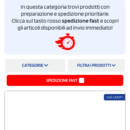
sia economico in rapporto alla qualità e che sia vicino al "core business"
In questa categoria trovi prodotti con
di molte aziende, i cappellini ecologici personalizzati rappresentano
un'idea affascinante.
preparazione e spedizione prioritarie.
Clicca sul tasto rosso
spedizione fast
e scopri
gli articoli disponibili ad invio immediato!
CATEGORIE
FILTRA I PRODOTTI
SPEDIZIONE FAST
Cod: CAP271