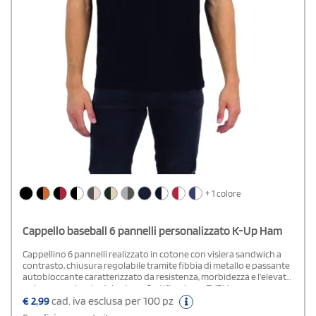
+ 1 colore
Cappello baseball 6 pannelli personalizzato K-Up Ham
Cappellino 6 pannelli realizzato in cotone con visiera sandwich a
contrasto, chiusura regolabile tramite fibbia di metallo e passante
autobloccante caratterizzato da resistenza, morbidezza e l'elevato
potere assorbente del cotone.Certificazione: EVE Vegan
€
2,99
cad. iva esclusa per 100 pz