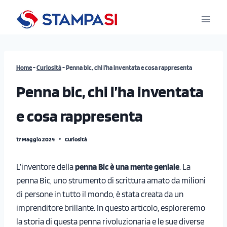
Salta
al
contenuto
Home
-
Curiosità
-
Penna bic, chi l’ha inventata e cosa rappresenta
Penna bic, chi l’ha inventata
e cosa rappresenta
17 Maggio 2024
Curiosità
L’inventore della
penna Bic è una mente geniale
. La
penna Bic, uno strumento di scrittura amato da milioni
di persone in tutto il mondo, è stata creata da un
imprenditore brillante. In questo articolo, esploreremo
la storia di questa penna rivoluzionaria e le sue diverse