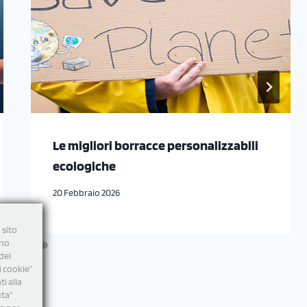
Le migliori borracce personalizzabili
ecologiche
20 Febbraio 2026
 sito
nno
dei
i cookie”
i alla
uta"