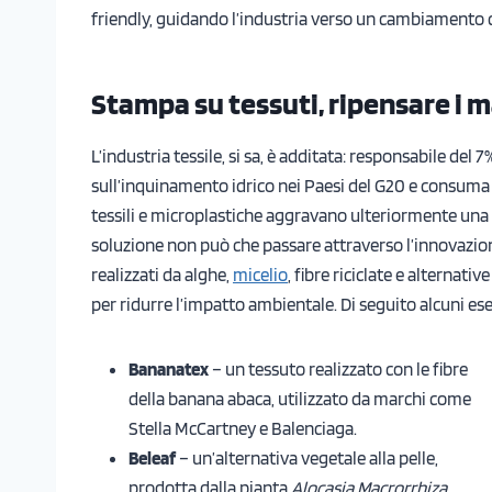
friendly, guidando l’industria verso un cambiamento c
Stampa su tessuti, ripensare i ma
L’industria tessile, si sa, è additata: responsabile del 7
sull’inquinamento idrico nei Paesi del G20 e consuma i
tessili e microplastiche aggravano ulteriormente una si
soluzione non può che passare attraverso l’innovazione
realizzati da alghe,
micelio
, fibre riciclate e alterna
per ridurre l’impatto ambientale. Di seguito alcuni ese
Bananatex
– un tessuto realizzato con le fibre
della banana abaca, utilizzato da marchi come
Stella McCartney e Balenciaga.
Beleaf
– un’alternativa vegetale alla pelle,
prodotta dalla pianta
Alocasia Macrorrhiza