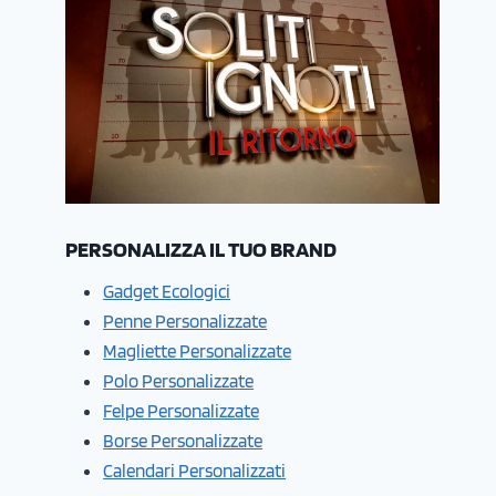
PERSONALIZZA IL TUO BRAND
Gadget Ecologici
Penne Personalizzate
Magliette Personalizzate
Polo Personalizzate
Felpe Personalizzate
Borse Personalizzate
Calendari Personalizzati