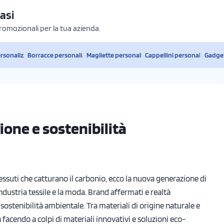
asi
promozionali per la tua azienda.
ersonalizzati
Borracce personalizzate
Magliette personalizzate
Cappellini personalizzati
Gadget
one e sostenibilità
 tessuti che catturano il carbonio, ecco la nuova generazione di
’industria tessile e la moda. Brand affermati e realtà
sostenibilità ambientale. Tra materiali di origine naturale e
ta facendo a colpi di materiali innovativi e soluzioni eco-