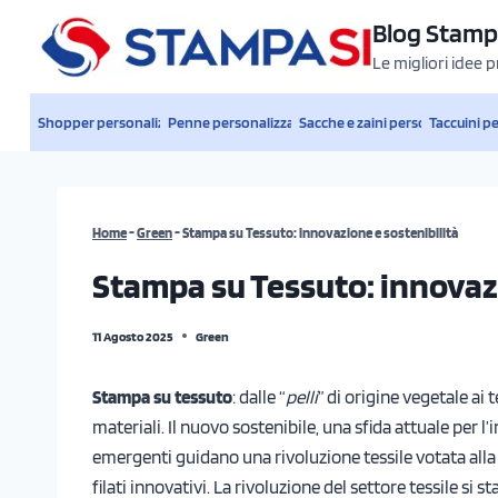
Salta
Blog Stamp
al
Le migliori idee 
contenuto
Shopper personalizzate
Penne personalizzate
Sacche e zaini personalizzati
Taccuini p
Home
-
Green
-
Stampa su Tessuto: innovazione e sostenibilità
Stampa su Tessuto: innovazi
11 Agosto 2025
Green
Stampa su tessuto
: dalle “
pelli
” di origine vegetale ai
materiali. Il nuovo sostenibile, una sfida attuale per l
emergenti guidano una rivoluzione tessile votata alla 
filati innovativi. La rivoluzione del settore tessile si s