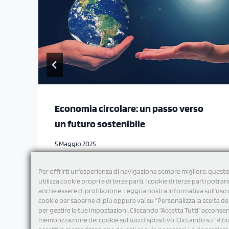
Economia circolare: un passo verso
un futuro sostenibile
5 Maggio 2025
Per offrirti un'esperienza di navigazione sempre migliore, questo
utilizza cookie propri e di terze parti. I cookie di terze parti potra
anche essere di profilazione. Leggi la nostra Informativa sull’uso 
cookie per saperne di più oppure vai su “Personalizza la scelta de
per gestire le tue impostazioni. Cliccando "Accetta Tutti" acconsent
memorizzazione dei cookie sul tuo dispositivo. Cliccando su "Rifi