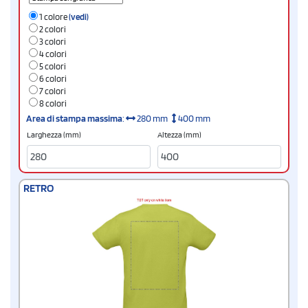
1 colore
(vedi)
2 colori
3 colori
4 colori
5 colori
6 colori
7 colori
8 colori
Area di stampa massima
:
280 mm
400 mm
Larghezza (mm)
Altezza (mm)
RETRO