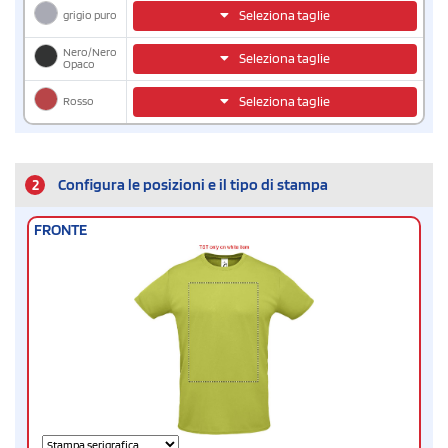
grigio puro
Seleziona taglie
Nero/Nero
Seleziona taglie
Opaco
Rosso
Seleziona taglie
2
Configura le posizioni e il tipo di stampa
FRONTE