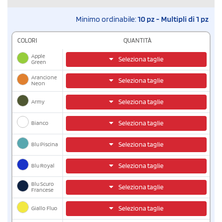
Minimo ordinabile:
10 pz - Multipli di 1 pz
COLORI
QUANTITÀ
Apple
Seleziona taglie
Green
Arancione
Seleziona taglie
Neon
Army
Seleziona taglie
Bianco
Seleziona taglie
Blu Piscina
Seleziona taglie
Blu Royal
Seleziona taglie
Blu Scuro
Seleziona taglie
Francese
Giallo Fluo
Seleziona taglie