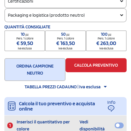
Certificazioni
Packaging e logistica (prodotto neutro)
Codice doganale
QUANTITÀ CONSIGLIATE
6109 9020
10
50
100
pz
pz
pz
Quantità per confezione
Pers. 1 colore
Pers. 1 colore
Pers. 1 colore
€
59,50
€
163,50
€
263,00
1
iva esclusa
iva esclusa
iva esclusa
Quantità per scatola
100
CALCOLA PREVENTIVO
ORDINA CAMPIONE
NEUTRO
TABELLA PREZZI CADAUNO | Iva esclusa
Info
Calcola il tuo preventivo e acquista
online
Inserisci il quantitativo per
Vedi
1
colore
disponibilità