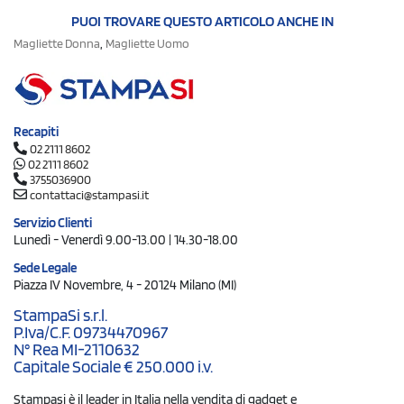
PUOI TROVARE QUESTO ARTICOLO ANCHE IN
,
Magliette Donna
Magliette Uomo
Recapiti
02 2111 8602
02 2111 8602
3755036900
contattaci@stampasi.it
Servizio Clienti
Lunedì - Venerdì 9.00-13.00 | 14.30-18.00
Sede Legale
Piazza IV Novembre, 4 - 20124 Milano (MI)
StampaSi s.r.l.
P.Iva/C.F. 09734470967
N° Rea MI-2110632
Capitale Sociale € 250.000 i.v.
Stampasi è il leader in Italia nella vendita di gadget e