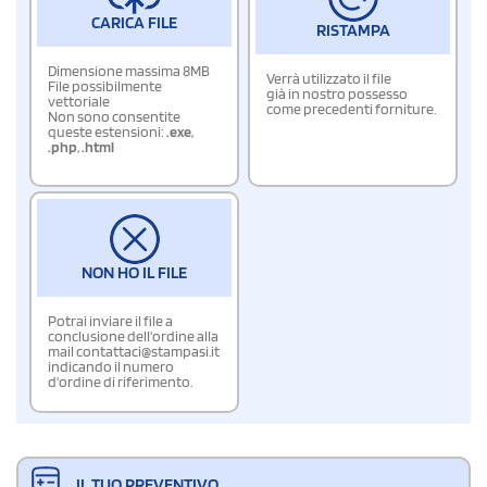
CARICA FILE
RISTAMPA
Dimensione massima 8MB
Verrà utilizzato il file
File possibilmente
già in nostro possesso
vettoriale
come precedenti forniture.
Non sono consentite
queste estensioni:
.exe
,
.php
,
.html
NON HO IL FILE
Potrai inviare il file a
conclusione dell'ordine alla
mail contattaci@stampasi.it
indicando il numero
d'ordine di riferimento.
IL TUO PREVENTIVO