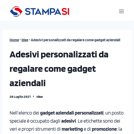
Salta
al
contenuto
Home
-
Idee
-
Adesivi personalizzati da regalare come gadget aziendali
Adesivi personalizzati da
regalare come gadget
aziendali
28 Luglio 2021
Idee
Nell’elenco dei
gadget aziendali personalizzati
, un posto
speciale è occupato dagli
adesivi
. Le etichette sono dei
veri e propri strumenti di
marketing
e di
promozione
: la