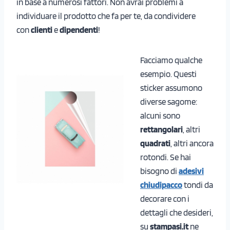
in base a numerosi fattori. Non avrai problemi a
individuare il prodotto che fa per te, da condividere
con
clienti
e
dipendenti
!
Facciamo qualche
esempio. Questi
sticker assumono
diverse sagome:
alcuni sono
rettangolari
, altri
quadrati
, altri ancora
rotondi. Se hai
bisogno di
adesivi
chiudipacco
tondi da
decorare con i
dettagli che desideri,
su
stampasi.it
ne