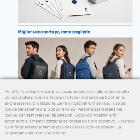
Miglior zaino porta pc, come sceglierlo
Per offrirti un'esperienza di navigazione sempre migliore, questo sito
utilizza cookie propri e di terze parti. I cookie di terze parti potranno
anche essere di profilazione. Leggi la nostra Informativa sull’uso dei
cookie per saperne di più oppure vai su “Personalizza la scelta dei
cookie” per gestire le tue impostazioni. Cliccando "Accetta Tutti"
acconsenti alla memorizzazione dei cookie sul tuo dispositivo. Cliccando
su "Rifiuta" accetti la memorizzazione dei soli cookie necessari. La
ringraziamo per la collaborazione!