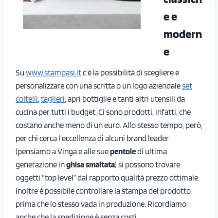
e
e
modern
e
Su
www.stampasi.it
c’è la possibilità di scegliere e
personalizzare con una scritta o un logo aziendale
set
coltelli
,
taglieri
, apri bottiglie e tanti altri utensili da
cucina per tutti i budget. Ci sono prodotti, infatti, che
costano anche meno di un euro. Allo stesso tempo, però,
per chi cerca l’eccellenza di alcuni brand leader
(pensiamo a Vinga e alle sue
pentole
di ultima
generazione in
ghisa smaltata
) si possono trovare
oggetti “top level” dal rapporto qualità prezzo ottimale.
Inoltre è possibile controllare la stampa del prodotto
prima che lo stesso vada in produzione. Ricordiamo
anche che la spedizione è senza costi.