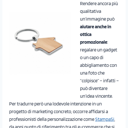
Rendere ancora più
qualitativa
un’immagine può
aiutare anche in
ottica
promozionale
:
regalare un gadget
o un capo di
abbigliamento con
una foto che
“colpisce” – infatti –
può diventare
un’idea vincente.
Per tradurre però una lodevole intenzione in un
progetto di marketing concreto, occorre affidarsi a
professionisti della personalizzazione come
StampaSi
,
da anni punto di riferimento tra gli e-commerce che si