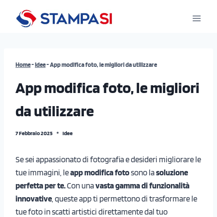
Salta
al
contenuto
Home
-
Idee
-
App modifica foto, le migliori da utilizzare
App modifica foto, le migliori
da utilizzare
7 Febbraio 2025
Idee
Se sei appassionato di fotografia e desideri migliorare le
tue immagini, le
app modifica foto
sono la
soluzione
perfetta per te.
Con una
vasta gamma di funzionalità
innovative
, queste app ti permettono di trasformare le
tue foto in scatti artistici direttamente dal tuo