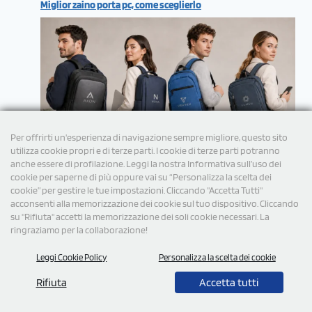
Miglior zaino porta pc, come sceglierlo
Per offrirti un'esperienza di navigazione sempre migliore, questo sito
utilizza cookie propri e di terze parti. I cookie di terze parti potranno
anche essere di profilazione. Leggi la nostra Informativa sull’uso dei
cookie per saperne di più oppure vai su “Personalizza la scelta dei
cookie” per gestire le tue impostazioni. Cliccando "Accetta Tutti"
acconsenti alla memorizzazione dei cookie sul tuo dispositivo. Cliccando
su "Rifiuta" accetti la memorizzazione dei soli cookie necessari. La
ringraziamo per la collaborazione!
Leggi Cookie Policy
Personalizza la scelta dei cookie
© 2026 Tutti i diritti Riservati StampaSi S.r.l.
Rifiuta
Accetta tutti