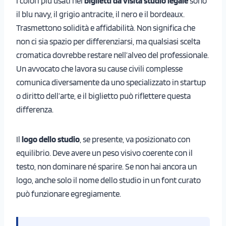
I colori più usati nei
biglietti da visita studio legale
sono
il blu navy, il grigio antracite, il nero e il bordeaux.
Trasmettono solidità e affidabilità. Non significa che
non ci sia spazio per differenziarsi, ma qualsiasi scelta
cromatica dovrebbe restare nell’alveo del professionale.
Un avvocato che lavora su cause civili complesse
comunica diversamente da uno specializzato in startup
o diritto dell’arte, e il biglietto può riflettere questa
differenza.
Il
logo dello studio
, se presente, va posizionato con
equilibrio. Deve avere un peso visivo coerente con il
testo, non dominare né sparire. Se non hai ancora un
logo, anche solo il nome dello studio in un font curato
può funzionare egregiamente.