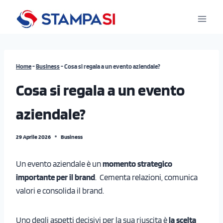
Salta
al
contenuto
Home
-
Business
-
Cosa si regala a un evento aziendale?
Cosa si regala a un evento
aziendale?
29 Aprile 2026
Business
Un evento aziendale è un
momento strategico
importante per il brand
. Cementa relazioni, comunica
valori e consolida il brand.
Uno degli aspetti decisivi per la sua riuscita è
la scelta