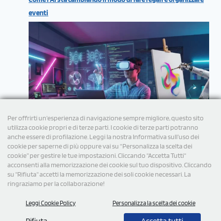
eventi
Per offrirti un'esperienza di navigazione sempre migliore, questo sito
utilizza cookie propri e di terze parti. I cookie di terze parti potranno
anche essere di profilazione. Leggi la nostra Informativa sull’uso dei
cookie per saperne di più oppure vai su “Personalizza la scelta dei
cookie” per gestire le tue impostazioni. Cliccando "Accetta Tutti"
acconsenti alla memorizzazione dei cookie sul tuo dispositivo. Cliccando
su "Rifiuta" accetti la memorizzazione dei soli cookie necessari. La
ringraziamo per la collaborazione!
Leggi Cookie Policy
Personalizza la scelta dei cookie
© 2026 Tutti i diritti Riservati StampaSi S.r.l.
Rifiuta
Accetta tutti