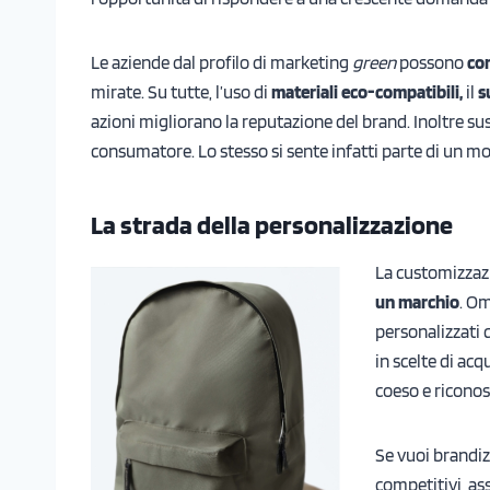
Le aziende dal profilo di marketing
green
possono
com
mirate. Su tutte, l’uso di
materiali eco-compatibili,
il
s
azioni migliorano la reputazione del brand. Inoltre s
consumatore. Lo stesso si sente infatti parte di un 
La strada della personalizzazione
La customizzazi
un marchio
. Om
personalizzati 
in scelte di acq
coeso e riconos
Se vuoi brandiz
competitivi, ass