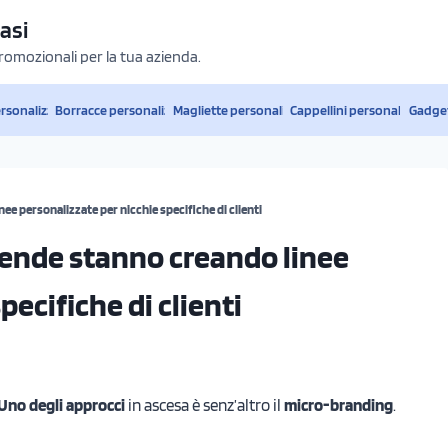
asi
promozionali per la tua azienda.
ersonalizzati
Borracce personalizzate
Magliette personalizzate
Cappellini personalizzati
Gadget
e personalizzate per nicchie specifiche di clienti
iende stanno creando linee
pecifiche di clienti
Uno degli approcci
in ascesa è senz’altro il
micro-branding
.