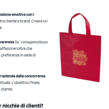
ssione emotiva con i
tra cliente e brand. Creare un
e.
awareness
(la “
consapevolezza
 affezione (oltre che
i preferenze in sede di
n’azienda dalla concorrenza
.
uale. L’obiettivo finale,
 cliente.
nicchie di clienti?