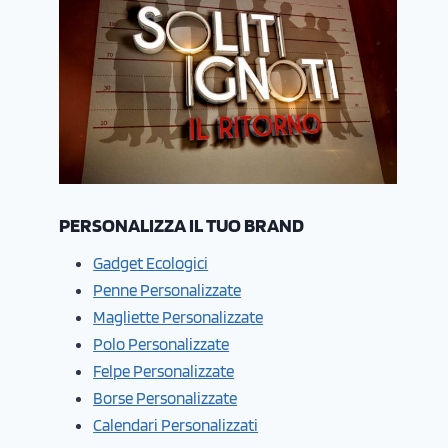
PERSONALIZZA IL TUO BRAND
Gadget Ecologici
Penne Personalizzate
Magliette Personalizzate
Polo Personalizzate
Felpe Personalizzate
Borse Personalizzate
Calendari Personalizzati