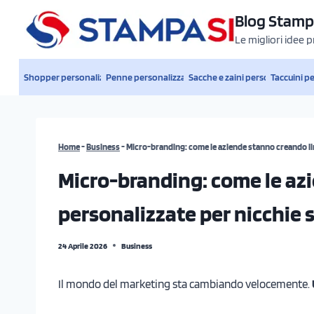
Salta
Blog Stamp
al
Le migliori idee 
contenuto
Shopper personalizzate
Penne personalizzate
Sacche e zaini personalizzati
Taccuini p
Home
-
Business
-
Micro-branding: come le aziende stanno creando line
Micro-branding: come le az
personalizzate per nicchie s
24 Aprile 2026
Business
Il mondo del marketing sta cambiando velocemente.