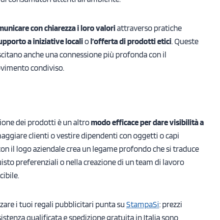
unicare con chiarezza i loro valori
attraverso pratiche
upporto a iniziative locali
o
l’offerta di prodotti etici
. Queste
uscitano anche una connessione più profonda con il
movimento condiviso.
one dei prodotti è un altro
modo efficace per dare visibilità a
aggiare clienti o vestire dipendenti con oggetti o capi
con il logo aziendale crea un legame profondo che si traduce
uisto preferenziali o nella creazione di un team di lavoro
cibile.
zare i tuoi regali pubblicitari punta su
StampaSi
: prezzi
istenza qualificata e spedizione gratuita in Italia sono