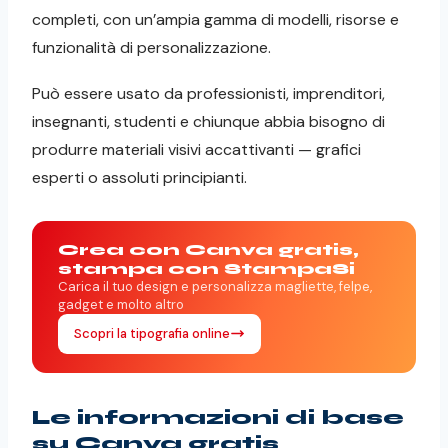
completi, con un’ampia gamma di modelli, risorse e
funzionalità di personalizzazione.
Può essere usato da professionisti, imprenditori,
insegnanti, studenti e chiunque abbia bisogno di
produrre materiali visivi accattivanti — grafici
esperti o assoluti principianti.
Crea con Canva gratis,
stampa con StampaSi
Carica il tuo design e personalizza magliette, felpe,
gadget e molto altro
Scopri la tipografia online
Le informazioni di base
su Canva gratis